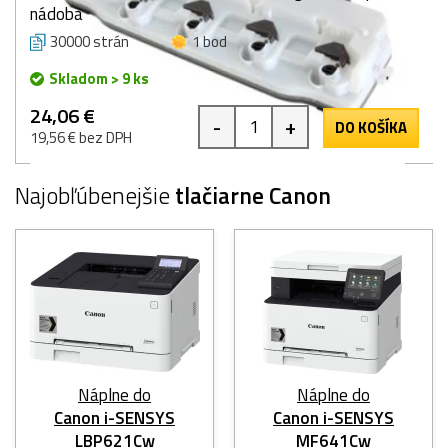
nádoba
30000 strán
1 bod
Skladom > 9 ks
24,06 €
-
+
DO KOŠÍKA
19,56 € bez DPH
Najobľúbenejšie
tlačiarne Canon
Náplne do
Náplne do
Canon i-SENSYS
Canon i-SENSYS
LBP621Cw
MF641Cw