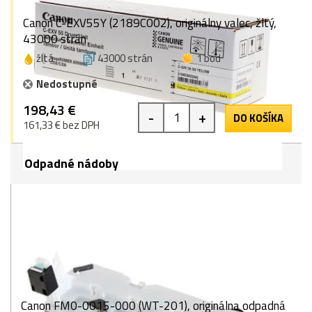
Canon C-EXV55Y (2189C002), originálny valec, žltý,
43000 strán
žltá
43000 strán
1 bod
Nedostupné
198,43 €
-
+
DO KOŠÍKA
161,33 € bez DPH
Odpadné nádoby
Canon FM0-0015-000 (WT-201), originálna odpadná