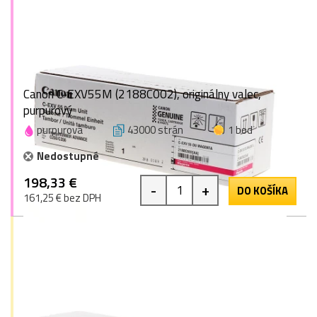
Canon C-EXV55M (2188C002), originálny valec,
purpurový
purpurová
43000 strán
1 bod
Nedostupné
198,33 €
-
+
DO KOŠÍKA
161,25 € bez DPH