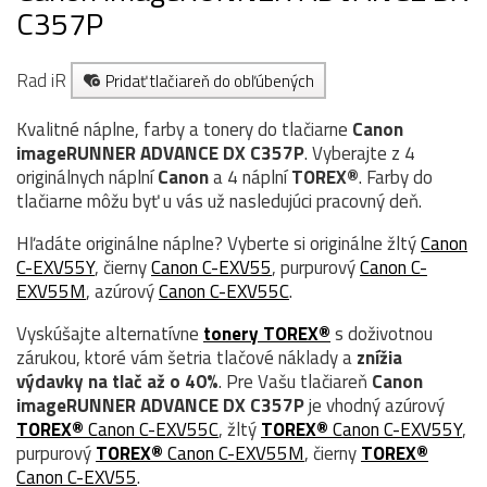
C357P
Rad iR
Pridať tlačiareň do obľúbených
Kvalitné náplne, farby a tonery do tlačiarne
Canon
imageRUNNER ADVANCE DX C357P
. Vyberajte z 4
originálnych náplní
Canon
a 4 náplní
TOREX®
. Farby do
tlačiarne môžu byť u vás už nasledujúci pracovný deň.
Hľadáte originálne náplne? Vyberte si originálne žltý
Canon
C-EXV55Y
, čierny
Canon C-EXV55
, purpurový
Canon C-
EXV55M
, azúrový
Canon C-EXV55C
.
Vyskúšajte alternatívne
tonery TOREX®
s doživotnou
zárukou, ktoré vám šetria tlačové náklady a
znížia
výdavky na tlač až o 40%
. Pre Vašu tlačiareň
Canon
imageRUNNER ADVANCE DX C357P
je vhodný azúrový
TOREX®
Canon C-EXV55C
, žltý
TOREX®
Canon C-EXV55Y
,
purpurový
TOREX®
Canon C-EXV55M
, čierny
TOREX®
Canon C-EXV55
.