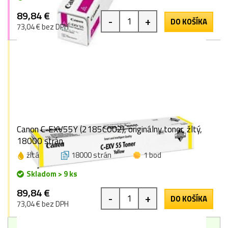
89,84 €
-
+
DO KOŠÍKA
73,04 € bez DPH
Canon C-EXV55Y (2185C002), originálny toner, žltý,
18000 strán
žltá
18000 strán
1 bod
Skladom > 9 ks
89,84 €
-
+
DO KOŠÍKA
73,04 € bez DPH