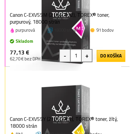
Canon C-EXV55M (2184C002), TOREX® toner,
purpurový, 18000 strán
purpurová
18000 strán
91 bodov
Skladom
77,13 €
-
+
DO KOŠÍKA
62,70 € bez DPH
Canon C-EXV55Y (2185C002), TOREX® toner, žltý,
18000 strán