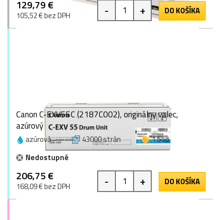
129,79 €
-
+
DO KOŠÍKA
105,52 € bez DPH
Canon C-EXV55C (2187C002), originálny valec,
azúrový
azúrová
43000 strán
1 bod
Nedostupné
206,75 €
-
+
DO KOŠÍKA
168,09 € bez DPH