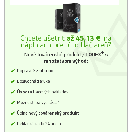
Chcete ušetriť
až 45,13 €
na
náplniach pre túto tlačiareň?
®
Nové továrenské produkty
TOREX
s
množstvom výhod:
Dopravné
zadarmo
Doživotná záruka
Úspora
tlačových nákladov
Možnosť iba vyskúšať
Úplne nový
továrenský produkt
Reklamácia do 24 hodín