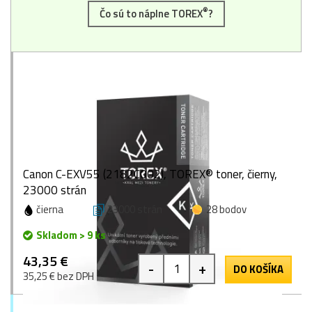
®
Čo sú to náplne TOREX
?
Canon C-EXV55 (2182C002), TOREX® toner, čierny,
23000 strán
čierna
23000 strán
28 bodov
Skladom > 9 ks
43,35 €
-
+
DO KOŠÍKA
35,25 € bez DPH