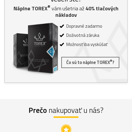
®
Náplne TOREX
vám ušetria až
40% tlačových
nákladov
Dopravné zadarmo
Doživotná záruka
Možnosť iba vyskúšať
®
Čo sú to náplne TOREX
?
Prečo
nakupovať u nás?