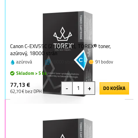
Canon C-EXV55C (2183C002), TOREX® toner,
azúrový, 18000 strán
azúrová
18000 strán
91 bodov
Skladom > 5 ks
77,13 €
-
+
DO KOŠÍKA
62,70 € bez DPH