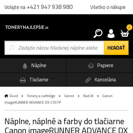
+421 947 938 980
Všetko o nákupe
Volajte na
0
Náplne
Papiere
Tlačiarne
Kancelária
Úvod
Tonery a cartridge
Canon
Rad iR
Canon
imageRUNNER ADVANCE DX C357P
Náplne, náplně a farby do tlačiarne
Canon imageRUNNER ADVANCE DX