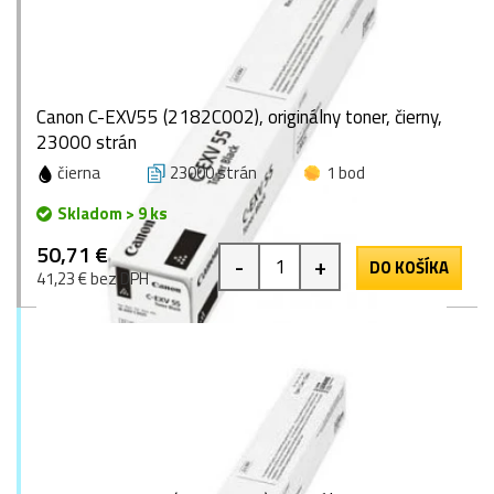
Canon C-EXV55 (2182C002), originálny toner, čierny,
23000 strán
čierna
23000 strán
1 bod
Skladom > 9 ks
50,71 €
-
+
DO KOŠÍKA
41,23 € bez DPH