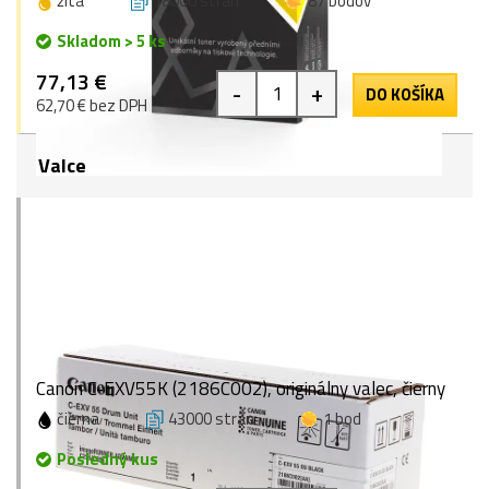
žltá
18000 strán
87 bodov
Skladom > 5 ks
77,13 €
-
+
DO KOŠÍKA
62,70 € bez DPH
Valce
Canon C-EXV55K (2186C002), originálny valec, čierny
čierna
43000 strán
1 bod
Posledný kus