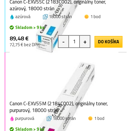
Canon C-EXV55C (2183C002), originálny toner,
azúrový, 18000 strán
azúrová
18000 strán
1 bod
Skladom > 9 ks
89,48 €
-
+
DO KOŠÍKA
72,75 € bez DPH
Canon C-EXV55M (2184C002), originálny toner,
purpurový, 18000 strán
purpurová
18000 strán
1 bod
Skladom > 9 ks