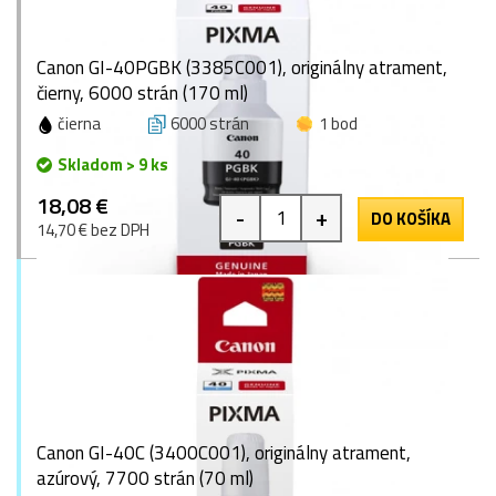
Canon GI-40PGBK (3385C001), originálny atrament,
čierny, 6000 strán (170 ml)
čierna
6000 strán
1 bod
Skladom > 9 ks
18,08 €
-
+
DO KOŠÍKA
14,70 € bez DPH
Canon GI-40C (3400C001), originálny atrament,
azúrový, 7700 strán (70 ml)