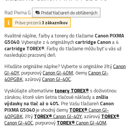
Rad Pixma G
Pridať tlačiareň do obľúbených
Práve prezerá
3 zákazníkov
Kvalitné náplne, farby a tonery do tlačiarne
Canon PIXMA
G5040
. Vyberajte z 4 originálnych
cartridge
Canon
a 4
cartridge TOREX®
. Farby do tlačiarne môžu byť u vás už
nasledujúci pracovný deň.
Hľadáte originálne náplne? Vyberte si originálne žltý
Canon
GI-40Y
, purpurový
Canon GI-40M
, čierny
Canon GI-
40PGBK
, azúrový
Canon GI-40C
.
Vyskúšajte alternatívne
tonery TOREX®
s doživotnou
zárukou, ktoré vám šetria tlačové náklady a
znížia
výdavky na tlač až o 40%
. Pre Vašu tlačiareň
Canon
PIXMA G5040
je vhodný čierny
TOREX®
Canon GI-
40PGBK
, žltý
TOREX®
Canon GI-40Y
, azúrový
TOREX®
Canon GI-40C
, purpurový
TOREX®
Canon GI-40M
.