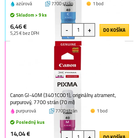
azúrová
7700 strán
1 bod
Skladom > 9 ks
6,46 €
-
+
DO KOŠÍKA
5,25 € bez DPH
Canon GI-40M (3401C001), originálny atrament,
purpurový, 7700 strán (70 ml)
purpurová
7700 strán
1 bod
Posledný kus
14,04 €
-
+
DO KOŠÍKA