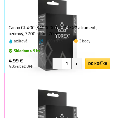
Canon GI-40C (3400C001), TOREX® atrament,
azúrový, 7700 strán (70 ml)
azúrová
7700 strán
3 body
Skladom > 9 ks
4,99 €
-
+
DO KOŠÍKA
4,06 € bez DPH