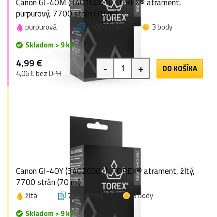
Canon GI-40M (3401C001), TOREX® atrament,
purpurový, 7700 strán (70 ml)
purpurová
7700 strán
3 body
Skladom > 9 ks
4,99 €
-
+
DO KOŠÍKA
4,06 € bez DPH
Canon GI-40Y (3402C001), TOREX® atrament, žltý,
7700 strán (70 ml)
žltá
7700 strán
3 body
Skladom > 9 ks