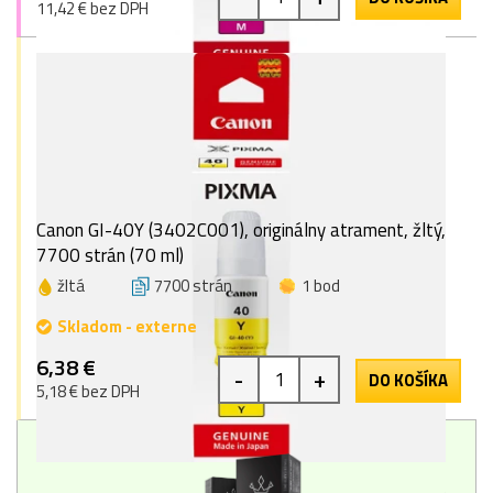
11,42 € bez DPH
Canon GI-40Y (3402C001), originálny atrament, žltý,
7700 strán (70 ml)
žltá
7700 strán
1 bod
Skladom - externe
6,38 €
-
+
DO KOŠÍKA
5,18 € bez DPH