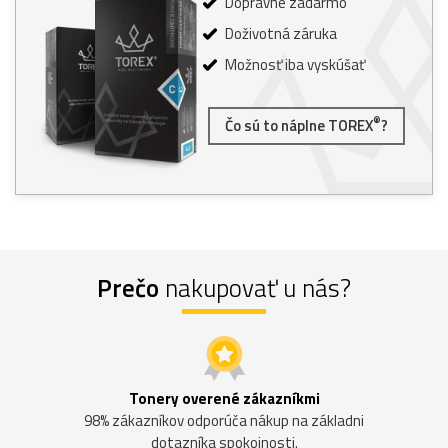
Dopravné zadarmo
Doživotná záruka
Možnosť iba vyskúšať
®
Čo sú to náplne TOREX
?
Prečo
nakupovať u nás?
Tonery overené zákazníkmi
98% zákazníkov odporúča nákup na základni
dotazníka spokojnosti.