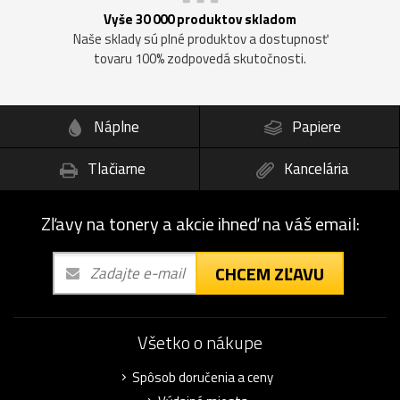
Vyše 30 000 produktov skladom
Naše sklady sú plné produktov a dostupnosť
tovaru 100% zodpovedá skutočnosti.
Náplne
Papiere
Tlačiarne
Kancelária
Zľavy na tonery a akcie ihneď na váš email:
CHCEM ZĽAVU
Všetko o nákupe
Spôsob doručenia a ceny