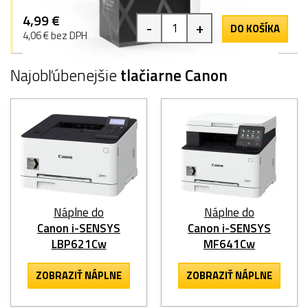
4,99 €
-
+
DO KOŠÍKA
4,06 € bez DPH
Najobľúbenejšie
tlačiarne Canon
Náplne do
Náplne do
Canon i-SENSYS
Canon i-SENSYS
LBP621Cw
MF641Cw
ZOBRAZIŤ NÁPLNE
ZOBRAZIŤ NÁPLNE