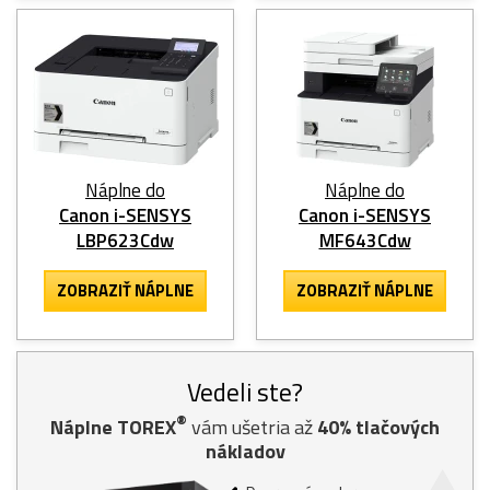
Náplne do
Náplne do
Canon i-SENSYS
Canon i-SENSYS
LBP623Cdw
MF643Cdw
ZOBRAZIŤ NÁPLNE
ZOBRAZIŤ NÁPLNE
Vedeli ste?
®
Náplne TOREX
vám ušetria až
40% tlačových
nákladov