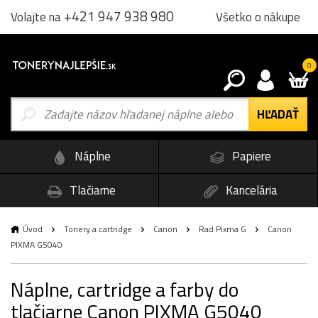
+421 947 938 980
Všetko o nákupe
Volajte na
0
Náplne
Papiere
Tlačiarne
Kancelária
Úvod
Tonery a cartridge
Canon
Rad Pixma G
Canon
PIXMA G5040
Náplne, cartridge a farby do
tlačiarne Canon PIXMA G5040