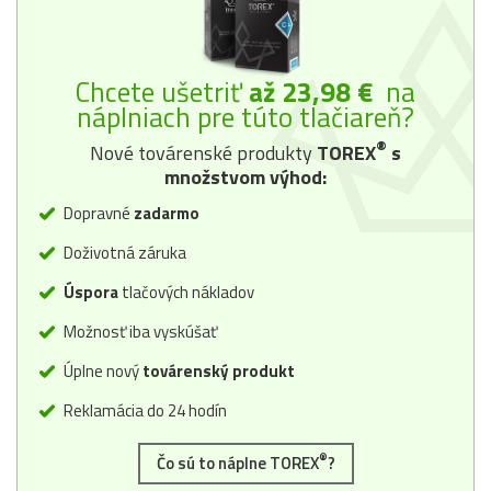
Chcete ušetriť
až 23,98 €
na
náplniach pre túto tlačiareň?
®
Nové továrenské produkty
TOREX
s
množstvom výhod:
Dopravné
zadarmo
Doživotná záruka
Úspora
tlačových nákladov
Možnosť iba vyskúšať
Úplne nový
továrenský produkt
Reklamácia do 24 hodín
®
Čo sú to náplne TOREX
?