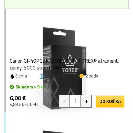
Canon GI-40PGBK (3385C001), TOREX® atrament,
čierny, 5000 strán (140 ml)
čierna
5000 strán
2 body
Skladom > 9 ks
6,00 €
-
+
DO KOŠÍKA
4,88 € bez DPH