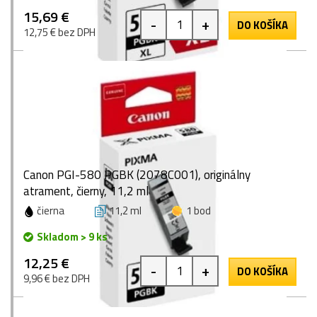
15,69 €
-
+
DO KOŠÍKA
12,75 € bez DPH
Canon PGI-580 PGBK (2078C001), originálny
atrament, čierny, 11,2 ml
čierna
11,2 ml
1 bod
Skladom > 9 ks
12,25 €
-
+
DO KOŠÍKA
9,96 € bez DPH