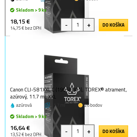
Skladom > 9 ks
18,15 €
-
+
DO KOŠÍKA
14,75 € bez DPH
Canon CLI-581XXL C (1995C001), TOREX® atrament,
azúrový, 11.7 ml, XXL
azúrová
11.7 ml
26 bodov
Skladom > 9 ks
16,64 €
-
+
DO KOŠÍKA
13,52 € bez DPH