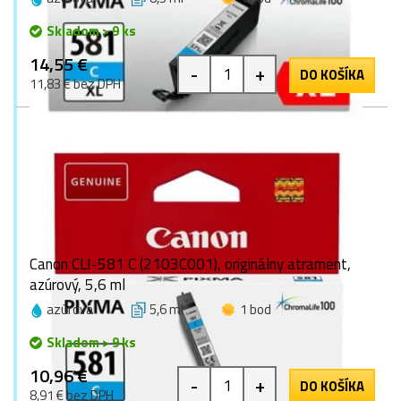
Skladom > 9 ks
14,55 €
-
+
DO KOŠÍKA
11,83 € bez DPH
Canon CLI-581 C (2103C001), originálny atrament,
azúrový, 5,6 ml
azúrová
5,6 ml
1 bod
Skladom > 9 ks
10,96 €
-
+
DO KOŠÍKA
8,91 € bez DPH