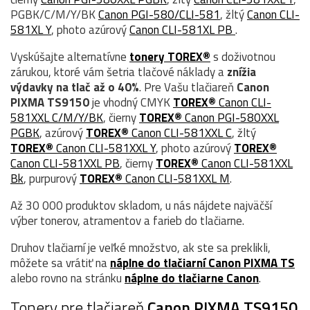
PGBK/C/M/Y/BK
Canon PGI-580/CLI-581
, žltý
Canon CLI-
581XL Y
, photo azúrový
Canon CLI-581XL PB
.
Vyskúšajte alternatívne
tonery TOREX®
s doživotnou
zárukou, ktoré vám šetria tlačové náklady a
znížia
výdavky na tlač až o 40%
. Pre Vašu tlačiareň
Canon
PIXMA TS9150
je vhodný CMYK
TOREX®
Canon CLI-
581XXL C/M/Y/BK
, čierny
TOREX®
Canon PGI-580XXL
PGBK
, azúrový
TOREX®
Canon CLI-581XXL C
, žltý
TOREX®
Canon CLI-581XXL Y
, photo azúrový
TOREX®
Canon CLI-581XXL PB
, čierny
TOREX®
Canon CLI-581XXL
Bk
, purpurový
TOREX®
Canon CLI-581XXL M
.
Až 30 000 produktov skladom, u nás nájdete najväčší
výber tonerov, atramentov a farieb do tlačiarne.
Druhov tlačiarní je veľké množstvo, ak ste sa preklikli,
môžete sa vrátiť na
náplne do tlačiarní Canon PIXMA TS
alebo rovno na stránku
náplne do tlačiarne Canon
.
Tonery pre tlačiareň
Canon PIXMA TS9150