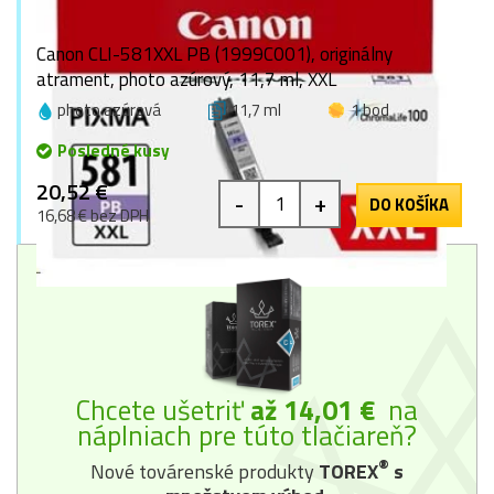
Canon CLI-581XXL PB (1999C001), originálny
atrament, photo azúrový, 11,7 ml, XXL
photo azúrová
11,7 ml
1 bod
Posledné kusy
20,52 €
-
+
DO KOŠÍKA
16,68 € bez DPH
Chcete ušetriť
až 14,01 €
na
náplniach pre túto tlačiareň?
®
Nové továrenské produkty
TOREX
s