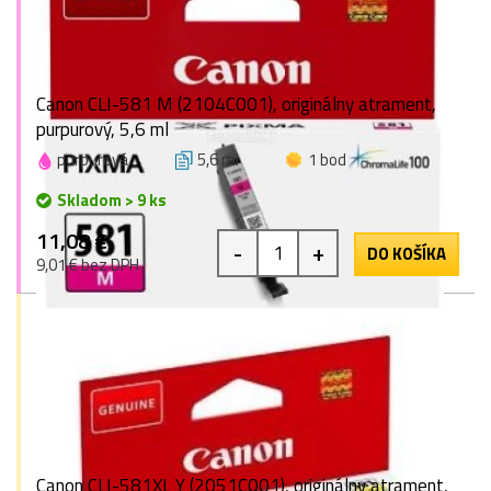
Canon CLI-581 M (2104C001), originálny atrament,
purpurový, 5,6 ml
purpurová
5,6 ml
1 bod
Skladom > 9 ks
11,08 €
-
+
DO KOŠÍKA
9,01 € bez DPH
Canon CLI-581XL Y (2051C001), originálny atrament,