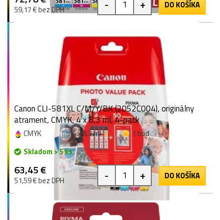
-
+
DO KOŠÍKA
59,17 € bez DPH
Canon CLI-581XL C/M/Y/BK (2052C004), originálny
atrament, CMYK, 4 x 8,3 ml, 4-pack
CMYK
4 x 8,3 ml
1 bod
Skladom > 5 ks
63,45 €
-
+
DO KOŠÍKA
51,59 € bez DPH