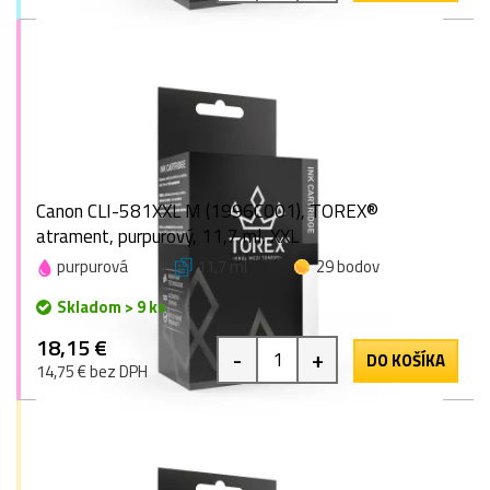
Canon CLI-581XXL M (1996C001), TOREX®
atrament, purpurový, 11,7 ml, XXL
purpurová
11,7 ml
29 bodov
Skladom > 9 ks
18,15 €
-
+
DO KOŠÍKA
14,75 € bez DPH