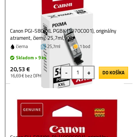
Canon PGI-580XXL PGBK (1970C001), originálny
atrament, čierny, 25,7ml, XXL
čierna
25,7ml
1 bod
Skladom > 9 ks
20,53 €
-
+
DO KOŠÍKA
16,69 € bez DPH