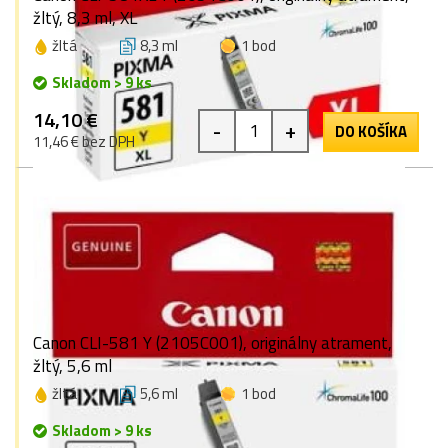
žltý, 8,3 ml, XL
žltá
8,3 ml
1 bod
Skladom > 9 ks
14,10 €
-
+
DO KOŠÍKA
11,46 € bez DPH
Canon CLI-581 Y (2105C001), originálny atrament,
žltý, 5,6 ml
žltá
5,6 ml
1 bod
Skladom > 9 ks