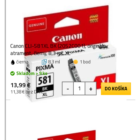
Canon CLI-581XL BK (2052C001), originálny
atrament, čierny, 8,3 ml, XL
čierna
8,3 ml
1 bod
Skladom > 9 ks
13,99 €
-
+
DO KOŠÍKA
11,38 € bez DPH