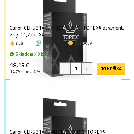
Canon CLI-581XXL Y (1997C001), TOREX® atrament,
žltý, 11,7 ml, XXL
žltá
11,7 ml
29 bodov
Skladom > 9 ks
18,15 €
-
+
DO KOŠÍKA
14,75 € bez DPH
Canon CLI-581XXL PB (1999C001), TOREX®