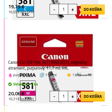
19,79 €
-
+
DO KOŠÍKA
16,09 € bez DPH
Canon CLI-581XXL M (1996C001), originálny
atrament, purpurový, 11,7 ml, XXL
purpurová
11,7 ml
1 bod
Skladom > 9 ks
20,06 €
-
+
DO KOŠÍKA
16,31 € bez DPH