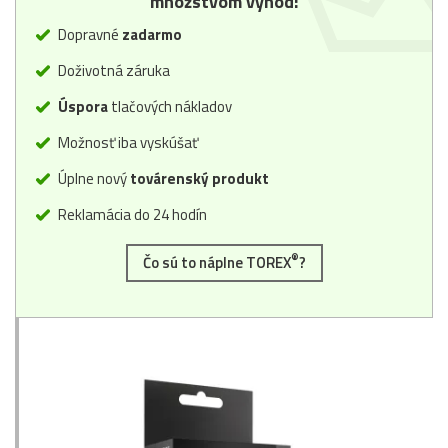
množstvom výhod:
Dopravné
zadarmo
Doživotná záruka
Úspora
tlačových nákladov
Možnosť iba vyskúšať
Úplne nový
továrenský produkt
Reklamácia do 24 hodín
®
Čo sú to náplne TOREX
?