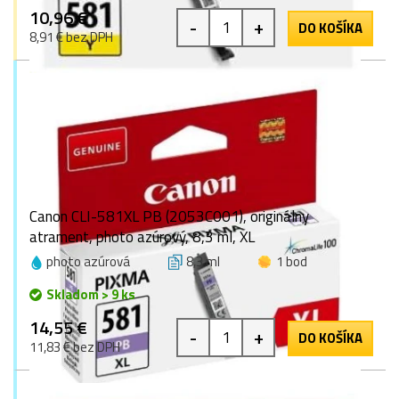
10,96 €
-
+
DO KOŠÍKA
8,91 € bez DPH
Canon CLI-581XL PB (2053C001), originálny
atrament, photo azúrový, 8,3 ml, XL
photo azúrová
8,3 ml
1 bod
Skladom > 9 ks
14,55 €
-
+
DO KOŠÍKA
11,83 € bez DPH