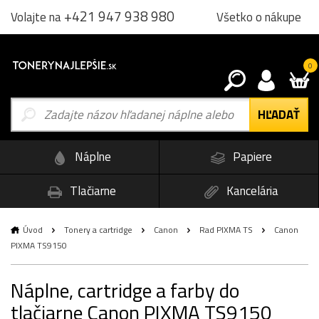
+421 947 938 980
Všetko o nákupe
Volajte na
0
Náplne
Papiere
Tlačiarne
Kancelária
Úvod
Tonery a cartridge
Canon
Rad PIXMA TS
Canon
PIXMA TS9150
Náplne, cartridge a farby do
tlačiarne Canon PIXMA TS9150