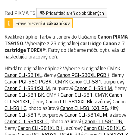
Rad PIXMA TS
Pridať tlačiareň do obľúbených
Práve prezerá
3 zákazníkov
Kvalitné náplne, farby a tonery do tlačiarne
Canon PIXMA
TS9150
. Vyberajte z 23 originálnej
cartridge
Canon
a 7
cartridge TOREX®
. Farby do tlačiarne môžu byť u vás už
nasledujúci pracovný deň.
Hľadáte originálne náplne? Vyberte si originálne CMYK
Canon CLI-581XL
, čierny
Canon PGI-580XL PGBK
, čierny
Canon PGI-580 PGBK
, CMYK
Canon CLI-581
, purpurový
Canon CLI-581XXL M
, purpurový
Canon CLI-581 M
, čierny
Canon CLI-581 BK
, CMYK
Canon CLI-581
, CMYK
Canon
CLI-581XXL
, čierny
Canon CLI-581XXL Bk
, azúrový
Canon
CLI-581 C
, photo azúrový
Canon CLI-581XXL PB
, žltý
Canon CLI-581 Y
, purpurový
Canon CLI-581XL M
, azúrový
Canon CLI-581XXL C
, photo azúrový
Canon CLI-581 PB
,
čierny
Canon CLI-581XL BK
, azúrový
Canon CLI-581XL C
,
čierny
Canon PGI-580XXL PGBK
, žltý
Canon CLI-581XXL Y
,