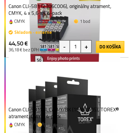
Canon CLI-581 (2106C006), originálny atrament,
CMYK, 4 x 5,6 ml, 4-pack
CMYK
4 x 5,6 ml
1 bod
Skladom - externe
44,50 €
-
+
DO KOŠÍKA
36,18 € bez DPH
Canon CLI-581XXL C/M/Y/BK (1998C005), TOREX®
atrament, CMYK, 4-pack
CMYK
119 bodov