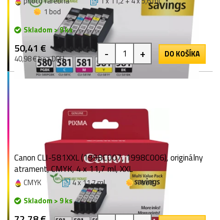
photo farebná
1 x 11,2 + 4 x 5,6 ml
1 bod
Skladom > 9 ks
50,41 €
-
+
DO KOŠÍKA
40,98 € bez DPH
Canon CLI-581XXL (1998C007, 1998C006), originálny
atrament, CMYK, 4 x 11,7 ml, XXL
CMYK
4 x 11,7 ml
1 bod
Skladom > 9 ks
72,78 €