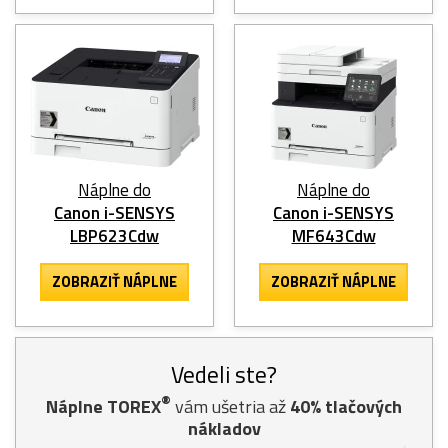
Náplne do
Náplne do
Canon i-SENSYS
Canon i-SENSYS
LBP623Cdw
MF643Cdw
ZOBRAZIŤ NÁPLNE
ZOBRAZIŤ NÁPLNE
Vedeli ste?
®
Náplne TOREX
vám ušetria až
40% tlačových
nákladov