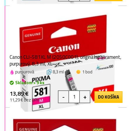
Canon CLI-581XL M (2050C001), originálny atrament,
purpurový, 8,3 ml, XL
purpurová
8,3 ml
1 bod
Skladom > 9 ks
13,89 €
-
+
DO KOŠÍKA
11,29 € bez DPH