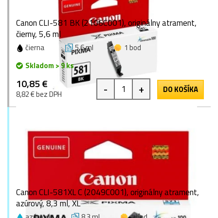
Canon CLI-581 BK (2106C001), originálny atrament,
čierny, 5,6 ml
čierna
5,6 ml
1 bod
Skladom > 9 ks
10,85 €
-
+
DO KOŠÍKA
8,82 € bez DPH
Canon CLI-581XL C (2049C001), originálny atrament,
azúrový, 8,3 ml, XL
azúrová
8,3 ml
1 bod