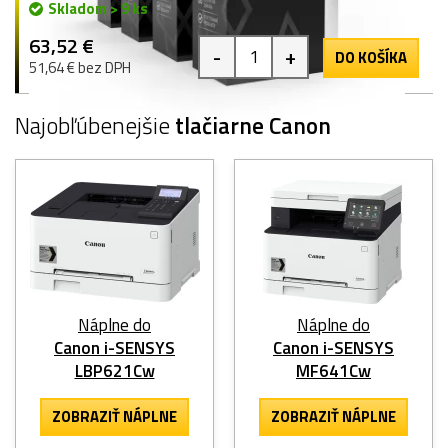
Skladom > 9 ks
63,52 €
-
+
DO KOŠÍKA
51,64 € bez DPH
Najobľúbenejšie
tlačiarne Canon
Náplne do
Náplne do
Canon i-SENSYS
Canon i-SENSYS
LBP621Cw
MF641Cw
ZOBRAZIŤ NÁPLNE
ZOBRAZIŤ NÁPLNE