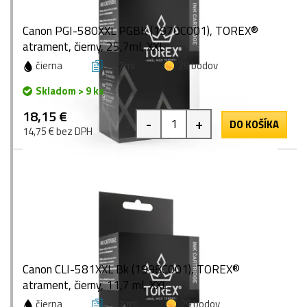
Canon PGI-580XXL PGBK (1970C001), TOREX®
atrament, čierny, 25,7ml, XXL
čierna
25,7ml
29 bodov
Skladom > 9 ks
18,15 €
-
+
DO KOŠÍKA
14,75 € bez DPH
Canon CLI-581XXL Bk (1998C001), TOREX®
atrament, čierny, 11,7 ml, XXL
čierna
11,7 ml
29 bodov