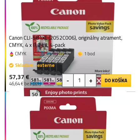
Canon CLI-581XL (2052C006), originálny atrament,
CMYK, 4 x 8,3 ml, 4-pack
CMYK
4 x 8,3 ml
1 bod
Skladom - externe
57,37 €
-
+
DO KOŠÍKA
46,64 € bez DPH