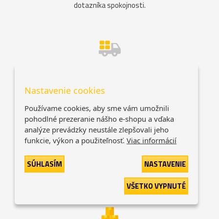
dotazníka spokojnosti.
Dopravné ZADARMO.
Neplaťte drahým dopravcom!
Dopravné zadarmo od 59 €.
Nastavenie cookies
Používame cookies, aby sme vám umožnili
pohodlné prezeranie nášho e-shopu a vďaka
analýze prevádzky neustále zlepšovali jeho
funkcie, výkon a použiteľnosť.
Viac informácií
Objednávka už zajtra u vás
Pri objednávke do 16:00 garantujeme
SÚHLASÍM
NASTAVENIE
doručenie už nasledujúci pracovný deň.
VŠETKO VYPNUTÉ