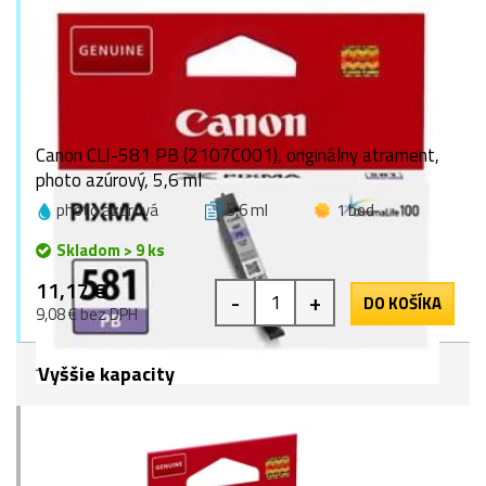
Canon CLI-581 PB (2107C001), originálny atrament,
photo azúrový, 5,6 ml
photo azúrová
5,6 ml
1 bod
Skladom > 9 ks
11,17 €
-
+
DO KOŠÍKA
9,08 € bez DPH
Vyššie kapacity