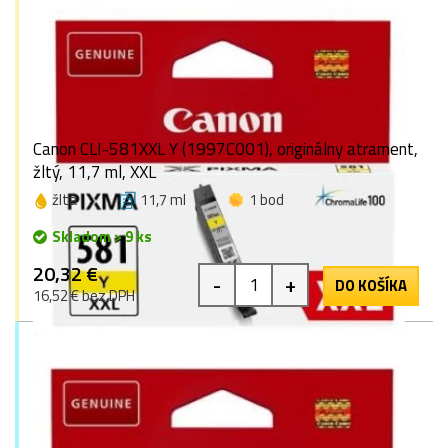
Canon CLI-581XXL Y (1997C001), originálny atrament,
žltý, 11,7 ml, XXL
žltá
11,7 ml
1 bod
Skladom > 9 ks
20,32 €
-
+
DO KOŠÍKA
16,52 € bez DPH