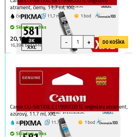
Canon CLI-581XXL Bk (1998C001), originálny
atrament, čierny, 11,7 ml, XXL
čierna
11,7 ml
1 bod
Skladom > 9 ks
20,16 €
-
+
DO KOŠÍKA
16,39 € bez DPH
Canon CLI-581XXL C (1995C001), originálny atrament,
azúrový, 11.7 ml, XXL
azúrová
11.7 ml
1 bod
Skladom > 9 ks