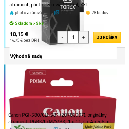
atrament, photo azúrový, 11,7 ml, XXL
photo azúrová
11,7 ml
28 bodov
Skladom > 9 ks
18,15 €
-
+
DO KOŠÍKA
14,75 € bez DPH
Výhodné sady
Canon PGI-580/CLI-581 (2078C007), originálny
atrament, PGBK/C/M/Y/BK, 1 x 11,2 + 4 x 5,6 ml