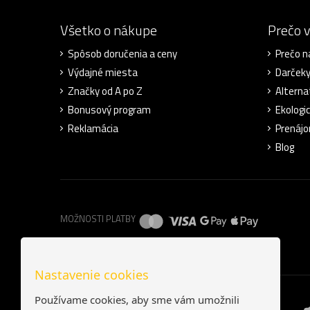
Všetko o nákupe
Prečo 
Spôsob doručenia a ceny
Prečo n
Výdajné miesta
Darček
Značky od A po Z
Alterna
Bonusový program
Ekologic
Reklamácia
Prenájo
Blog
MOŽNOSTI PLATBY
Nastavenie cookies
Používame cookies, aby sme vám umožnili