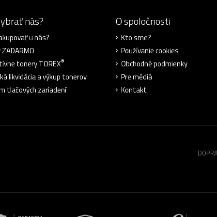
vybrať nás?
O spoločnosti
akupovať u nás?
Kto sme?
y ZADARMO
Používanie cookies
®
tívne tonery TOREX
Obchodné podmienky
ká likvidácia a výkup tonerov
Pre médiá
m tlačových zariadení
Kontakt
DOPRA