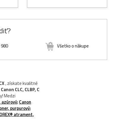
diť?
8 980
Všetko o nákupe
 CX
, získate kvalitné
ň
Canon CLC, CLBP, C
ny! Medzi
, azúrový
;
Canon
oner, purpurový
;
TOREX® atrament,