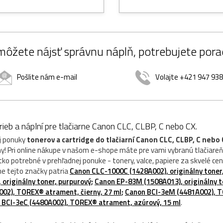
ôžete nájsť správnu náplň, potrebujete pora
Pošlite nám e-mail
Volajte +421 947 93
ieb a náplní pre tlačiarne Canon CLC, CLBP, C nebo CX.
ej ponuky
tonerov a cartridge do tlačiarní Canon CLC, CLBP, C nebo
ny! Pri online nákupe v našom e-shope máte pre vami vybranú tlačiare
etko potrebné v prehľadnej ponuke - tonery, valce, papiere za skvelé ce
ne tejto značky patria
Canon CLC-1000C (1428A002), originálny toner
originálny toner, purpurový
;
Canon EP-83M (1508A013), originálny t
02), TOREX® atrament, čierny, 27 ml
;
Canon BCI-3eM (4481A002), 
 BCI-3eC (4480A002), TOREX® atrament, azúrový, 15 ml
.