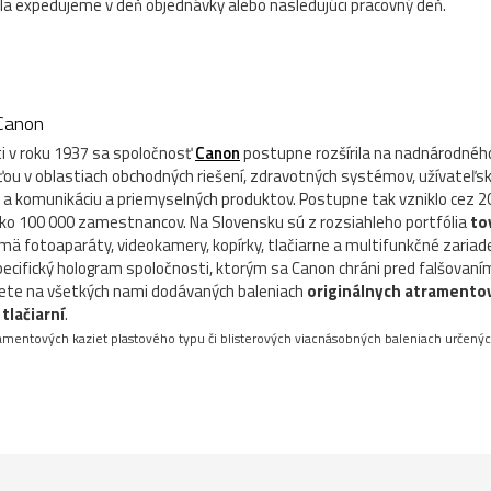
la expedujeme v deň objednávky alebo nasledujúci pracovný deň.
 Canon
i v roku 1937 sa spoločnosť
Canon
postupne rozšírila na nadnárodnéh
ou v oblastiach obchodných riešení, zdravotných systémov, užívateľs
e a komunikáciu a priemyselných produktov. Postupne tak vzniklo cez 2
ko 100 000 zamestnancov. Na Slovensku sú z rozsiahleho portfólia
to
ä fotoaparáty, videokamery, kopírky, tlačiarne a multifunkčné zariad
ecifický hologram spoločnosti, ktorým sa Canon chráni pred falšovaním
te na všetkých nami dodávaných baleniach
originálnych atramentov
tlačiarní
.
amentových kaziet plastového typu či blisterových viacnásobných baleniach určenýc