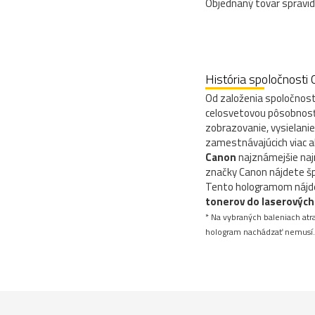
Objednaný tovar spravid
História spoločnosti
Od založenia spoločnost
celosvetovou pôsobnosť
zobrazovanie, vysielani
zamestnávajúcich viac a
Canon
najznámejšie najm
značky Canon nájdete šp
Tento hologramom nájde
tonerov do laserových 
* Na vybraných baleniach atr
hologram nachádzať nemusí.