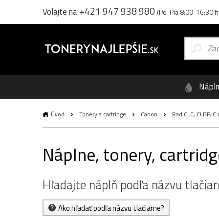
+421 947 938 980
Volajte na
(Po-Pia 8:00-16:30 h
Nápl
Úvod
Tonery a cartridge
Canon
Rad CLC, CLBP, C
Náplne, tonery, cartridg
Hľadajte náplň podľa názvu tlačia
Ako hľadať podľa názvu tlačiarne?