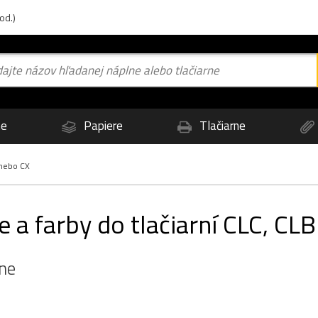
od.)
ne
Papiere
Tlačiarne
 nebo CX
e a farby do tlačiarní CLC, CL
rne