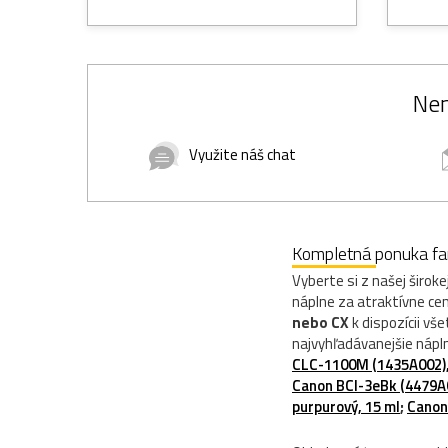
Nem
Využite náš chat
Kompletná ponuka far
Vyberte si z našej širok
náplne za atraktívne ce
nebo CX
k dispozícii vš
najvyhľadávanejšie nápl
CLC-1100M (1435A002), 
Canon BCI-3eBk (4479A0
purpurový, 15 ml
;
Canon