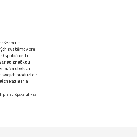
o výrobcu s
kých systémov pre
00 spoločností,
var so značkou
enia. Na obaloch
 svojich produktov.
ých kaziet* a
h pre európske trhy sa