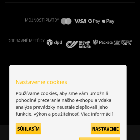
MOŽNOSTI PLATBY
DOPRAVNÉ METÓDY
Nastavenie cookies
Používame cookies, aby sme vám umožnili
pohodlné prezeranie nášho e-shopu a vďaka
analýze prevádzky neustále zlepšovali jeho
funkcie, výkon a použiteľnosť.
Viac informácií
SÚHLASÍM
NASTAVENIE
Česká republika
Slovensko