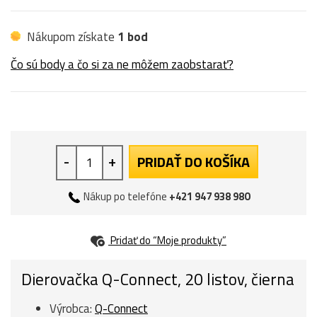
Nákupom získate
1 bod
Čo sú body a čo si za ne môžem zaobstarať?
-
+
PRIDAŤ DO KOŠÍKA
Nákup po telefóne
+421 947 938 980
Pridať do “Moje produkty”
Dierovačka Q-Connect, 20 listov, čierna
Výrobca:
Q-Connect