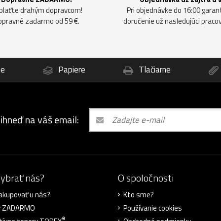
plaťte drahým dopravcom!
Pri objednávke do 16:00 gara
opravné zadarmo od 59 €.
doručenie už nasledujúci praco
ne
Papiere
Tlačiarne
 ihneď na váš email:
vybrať nás?
O spoločnosti
akupovať u nás?
Kto sme?
y ZADARMO
Používanie cookies
®