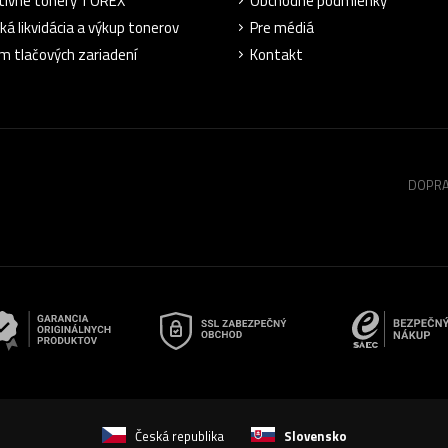
tívne tonery TOREX
Obchodné podmienky
ká likvidácia a výkup tonerov
Pre médiá
m tlačových zariadení
Kontakt
DOPRA
Česká republika
Slovensko