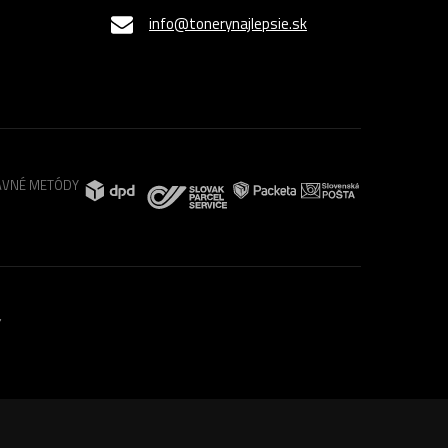
info@tonerynajlepsie.sk
VNÉ METÓDY