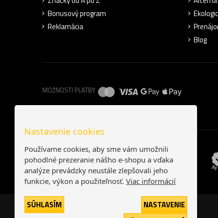
Značky od A po Z
Alterna
Bonusový program
Ekologic
Reklamácia
Prenájo
Blog
MOŽNOSTI PLATBY
Nastavenie cookies
Používame cookies, aby sme vám umožnili
pohodlné prezeranie nášho e-shopu a vďaka
analýze prevádzky neustále zlepšovali jeho
funkcie, výkon a použiteľnosť.
Viac informácií
SÚHLASÍM
NASTAVENIE