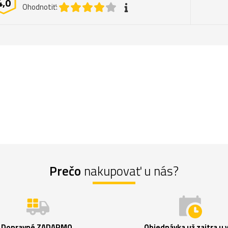
4,0
Ohodnotiť:
Prečo
nakupovať u nás?
Dopravné ZADARMO.
Objednávka už zajtra u 