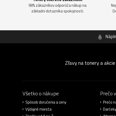
98% zákazníkov odporúča nákup na
Ne
základni dotazníka spokojnosti.
D
Nápl
Zľavy na tonery a akcie
Všetko o nákupe
Prečo 
Spôsob doručenia a ceny
Prečo n
Výdajné miesta
Darček