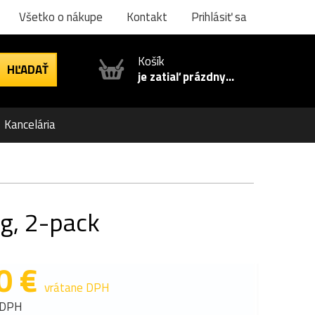
Všetko o nákupe
Kontakt
Prihlásiť sa
Košík
je zatiaľ prázdny...
Kancelária
 g, 2-pack
0 €
vrátane DPH
 DPH