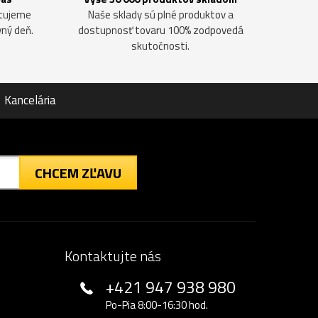
ntujeme
Naše sklady sú plné produktov a
vný deň.
dostupnosť tovaru 100% zodpovedá
skutočnosti.
Kancelária
CHCEM ZĽAVU
Kontaktujte nás
+421 947 938 980
Po-Pia 8:00-16:30 hod.