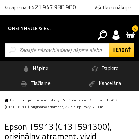
+421 947 938 980
Všetko o nákupe
Volajte na
0
Náplne
Papiere
Tlačiarne
Kancelária
Úvod
produktyprotiskrny
Atramenty
Epson T5913
(C13T591300), originálny atrament, vivid purpurový, 700 ml
Epson T5913 (C13T591300),
originálny atrament, vivid