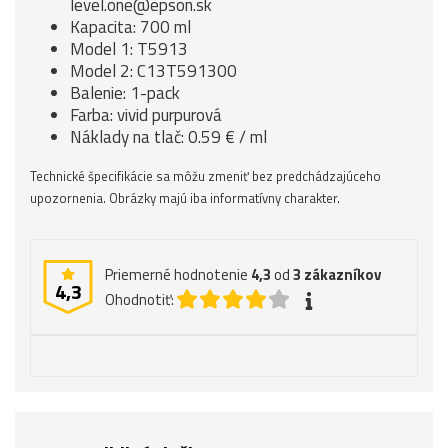
level.one@epson.sk
Kapacita: 700 ml
Model 1: T5913
Model 2: C13T591300
Balenie: 1-pack
Farba: vivid purpurová
Náklady na tlač: 0.59 € / ml
Technické špecifikácie sa môžu zmeniť bez predchádzajúceho
upozornenia. Obrázky majú iba informatívny charakter.
Priemerné hodnotenie
4,3
od
3
zákazníkov
4,3
Ohodnotiť: