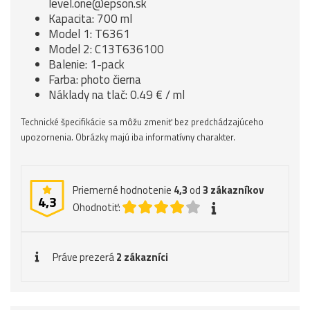
level.one@epson.sk
Kapacita: 700 ml
Model 1: T6361
Model 2: C13T636100
Balenie: 1-pack
Farba: photo čierna
Náklady na tlač: 0.49 € / ml
Technické špecifikácie sa môžu zmeniť bez predchádzajúceho
upozornenia. Obrázky majú iba informatívny charakter.
Priemerné hodnotenie
4,3
od
3
zákazníkov
4,3
Ohodnotiť:
Práve prezerá
2 zákazníci