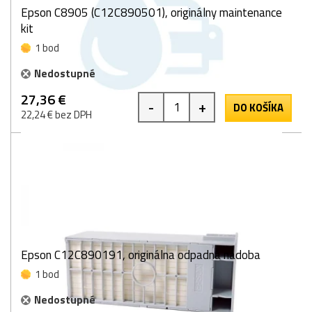
Epson C8905 (C12C890501), originálny maintenance
kit
1 bod
Nedostupné
27,36 €
-
+
DO KOŠÍKA
22,24 € bez DPH
Epson C12C890191, originálna odpadná nádoba
1 bod
Nedostupné