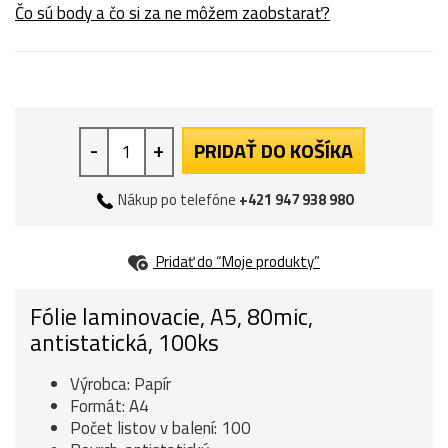
Čo sú body a čo si za ne môžem zaobstarať?
-
+
PRIDAŤ DO KOŠÍKA
Nákup po telefóne
+421 947 938 980
Pridať do “Moje produkty”
Fólie laminovacie, A5, 80mic,
antistatická, 100ks
Výrobca: Papír
Formát: A4
Počet listov v balení: 100