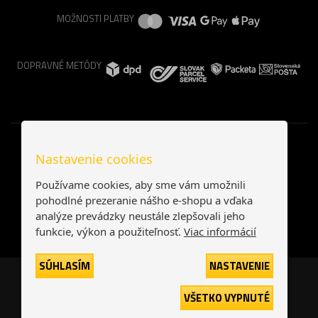
MOŽNOSTI PLATBY
DOPRAVNÉ METÓDY
Nastavenie cookies
Používame cookies, aby sme vám umožnili
pohodlné prezeranie nášho e-shopu a vďaka
analýze prevádzky neustále zlepšovali jeho
funkcie, výkon a použiteľnosť.
Viac informácií
SÚHLASÍM
NASTAVENIE
Česká republika
Slovensko
VŠETKO VYPNUTÉ