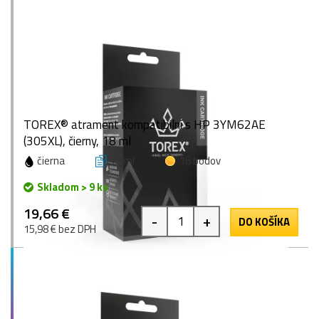
TOREX® atrament kompatibilní s HP 3YM62AE
(305XL), čierny, 18 ml
čierna
18 ml
16 bodov
Skladom > 9 ks
19,66 €
-
+
DO KOŠÍKA
15,98 € bez DPH