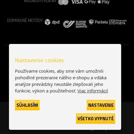
MOŽNOSTI PLATBY
DOPRAVNÉ METÓDY
Nastavenie cookies
Používame cookies, aby sme vám umožnili
pohodlné prezeranie nášho e-shopu a vďaka
analýze prevádzky neustále zlepšovali jeho
funkcie, výkon a použiteľnosť.
Viac informácií
SÚHLASÍM
NASTAVENIE
Česká republika
Slovensko
VŠETKO VYPNUTÉ
© 2026
interNETmania SK s.r.o.
Všetky práva vyhradené
-
-