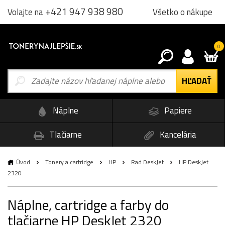
+421 947 938 980
Všetko o nákupe
Volajte na
0
Náplne
Papiere
Tlačiarne
Kancelária
Úvod
Tonery a cartridge
HP
Rad DeskJet
HP DeskJet
2320
Náplne, cartridge a farby do
tlačiarne HP DeskJet 2320