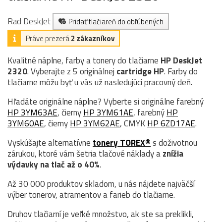
Rad DeskJet
Pridať tlačiareň do obľúbených
Práve prezerá
2 zákazníkov
Kvalitné náplne, farby a tonery do tlačiarne
HP DeskJet
2320
. Vyberajte z 5 originálnej
cartridge
HP
. Farby do
tlačiarne môžu byť u vás už nasledujúci pracovný deň.
Hľadáte originálne náplne? Vyberte si originálne farebný
HP 3YM63AE
, čierny
HP 3YM61AE
, farebný
HP
3YM60AE
, čierny
HP 3YM62AE
, CMYK
HP 6ZD17AE
.
Vyskúšajte alternatívne
tonery TOREX®
s doživotnou
zárukou, ktoré vám šetria tlačové náklady a
znížia
výdavky na tlač až o 40%
.
Až 30 000 produktov skladom, u nás nájdete najväčší
výber tonerov, atramentov a farieb do tlačiarne.
Druhov tlačiarní je veľké množstvo, ak ste sa preklikli,