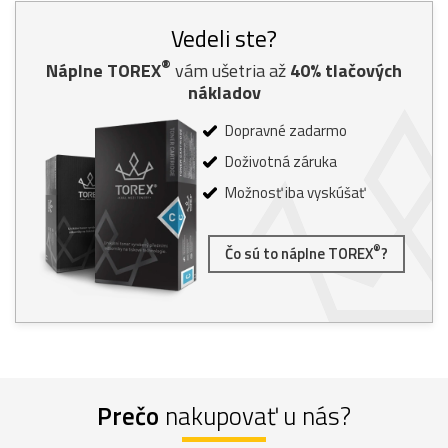
Vedeli ste?
®
Náplne TOREX
vám ušetria až
40% tlačových
nákladov
Dopravné zadarmo
Doživotná záruka
Možnosť iba vyskúšať
®
Čo sú to náplne TOREX
?
Prečo
nakupovať u nás?