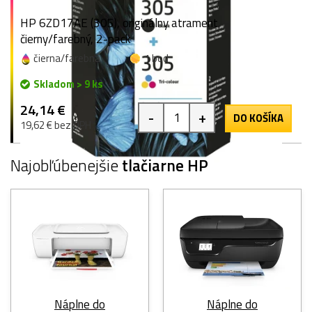
HP 6ZD17AE (305), originálny atrament,
čierny/farebný, 2-pack
čierna/farebná
1 bod
Skladom > 9 ks
24,14 €
-
+
DO KOŠÍKA
19,62 € bez DPH
Najobľúbenejšie
tlačiarne HP
Náplne do
Náplne do