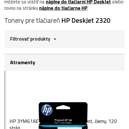
môžete sa vrátiť na
náplne do tlačiarní HP DeskJet
alebo
rovno na stránku
náplne do tlačiarne HP
.
Tonery pre tlačiareň
HP DeskJet 2320
Filtrovať produkty
Atramenty
HP 3YM61AE (305), originálny atrament, čierny, 120
strán