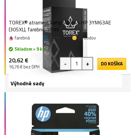
TOREX® atrament kompatibilní s HP 3YM63AE
(305XL), farebný, 18 ml
farebná
18 ml
17 bodov
Skladom > 9 ks
20,62 €
-
+
DO KOŠÍKA
16,76 € bez DPH
Výhodné sady