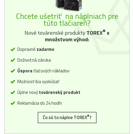
Chcete ušetriť na náplniach pre
túto tlačiareň?
®
Nové továrenské produkty
TOREX
s
množstvom výhod:
Dopravné
zadarmo
Doživotná záruka
Úspora
tlačových nákladov
Možnosť iba vyskúšať
Úplne nový
továrenský produkt
Reklamácia do 24 hodín
®
Čo sú to náplne TOREX
?