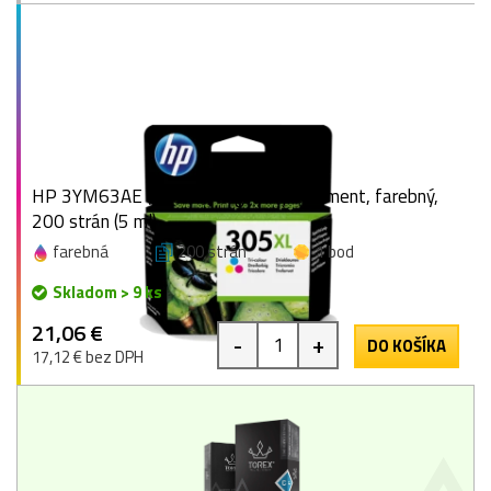
HP 3YM63AE (305XL), originálny atrament, farebný,
200 strán (5 ml)
farebná
200 strán
1 bod
Skladom > 9 ks
21,06 €
-
+
DO KOŠÍKA
17,12 € bez DPH