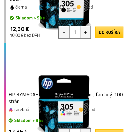
čierna
120 strán
1 bod
Skladom > 9 ks
12,30 €
-
+
DO KOŠÍKA
10,00 € bez DPH
HP 3YM60AE (305), originálny atrament, farebný, 100
strán
farebná
100 strán
1 bod
Skladom > 9 ks
12,36 €