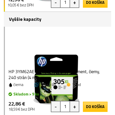
-
+
DO KOŠÍKA
10,05 € bez DPH
Vyššie kapacity
HP 3YM62AE (305XL), originálny atrament, čierny,
240 strán (4 ml)
čierna
240 strán
1 bod
Skladom > 9 ks
22,86 €
-
+
DO KOŠÍKA
18,59 € bez DPH