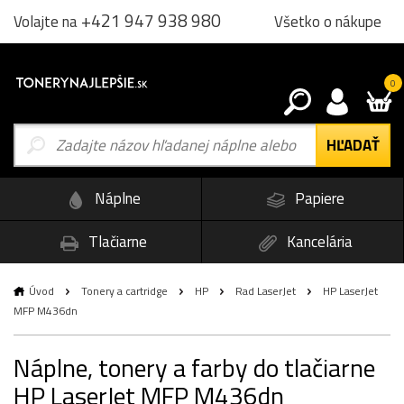
+421 947 938 980
Všetko o nákupe
Volajte na
0
Náplne
Papiere
Tlačiarne
Kancelária
Úvod
Tonery a cartridge
HP
Rad LaserJet
HP LaserJet
MFP M436dn
Náplne, tonery a farby do tlačiarne
HP LaserJet MFP M436dn