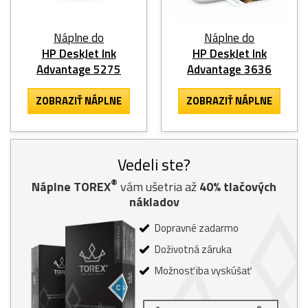
Náplne do
Náplne do
HP DeskJet Ink
HP DeskJet Ink
Advantage 5275
Advantage 3636
ZOBRAZIŤ NÁPLNE
ZOBRAZIŤ NÁPLNE
Vedeli ste?
®
Náplne TOREX
vám ušetria až
40% tlačových
nákladov
Dopravné zadarmo
Doživotná záruka
Možnosť iba vyskúšať