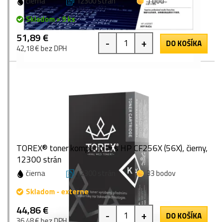
čierna
12300 strán
1 bod
Skladom > 9 ks
51,89 €
-
+
DO KOŠÍKA
42,18 € bez DPH
TOREX® toner kompatibilní s HP CF256X (56X), čierny,
12300 strán
čierna
12300 strán
33 bodov
Skladom - externe
44,86 €
-
+
DO KOŠÍKA
36,48 € bez DPH