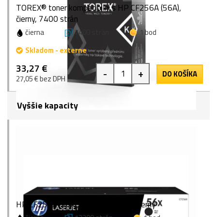
TOREX® toner kompatibilní s HP CF256A (56A),
čierny, 7400 strán
čierna
7400 strán
1 bod
Skladom - externe
33,27 €
-
+
DO KOŠÍKA
27,05 € bez DPH
Vyššie kapacity
HP CF256X (56X), originálny toner, čierny