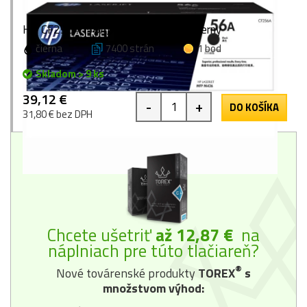
HP CF256A (56A), originálny toner, čierny
čierna
7400 strán
1 bod
Skladom > 9 ks
39,12 €
-
+
DO KOŠÍKA
31,80 € bez DPH
Chcete ušetriť
až 12,87 €
na
náplniach pre túto tlačiareň?
®
Nové továrenské produkty
TOREX
s
množstvom výhod: