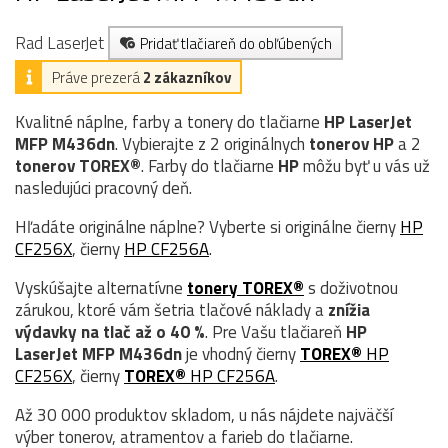
Rad LaserJet
Pridať tlačiareň do obľúbených
Práve prezerá
2 zákazníkov
Kvalitné náplne, farby a tonery do tlačiarne
HP LaserJet
MFP M436dn
. Vybierajte z 2 originálnych
tonerov
HP
a 2
tonerov TOREX®
. Farby do tlačiarne
HP
môžu byť u vás už
nasledujúci pracovný deň.
Hľadáte originálne náplne? Vyberte si originálne čierny
HP
CF256X
, čierny
HP CF256A
.
Vyskúšajte alternatívne
tonery TOREX®
s doživotnou
zárukou, ktoré vám šetria tlačové náklady a
znížia
výdavky na tlač až o 40 %
. Pre Vašu tlačiareň
HP
LaserJet MFP M436dn
je vhodný čierny
TOREX®
HP
CF256X
, čierny
TOREX®
HP CF256A
.
Až 30 000 produktov skladom, u nás nájdete najväčší
výber tonerov, atramentov a farieb do tlačiarne.