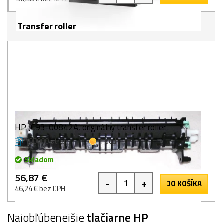
Transfer roller
HP JC93-00842A, originálny transfer roller
100000 strán
1 bod
Skladom
56,87 €
-
+
DO KOŠÍKA
46,24 € bez DPH
Najobľúbenejšie
tlačiarne HP