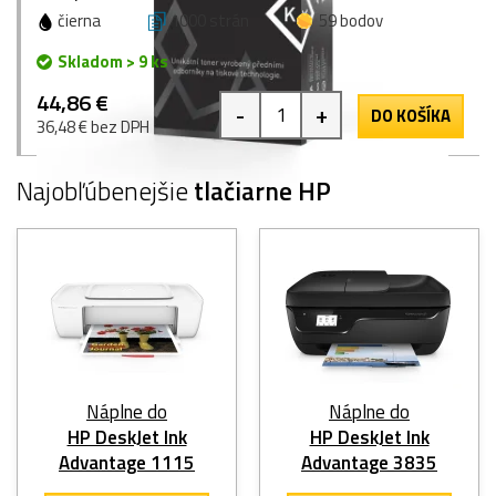
čierna
1000 strán
59 bodov
Skladom > 9 ks
44,86 €
-
+
DO KOŠÍKA
36,48 € bez DPH
Najobľúbenejšie
tlačiarne HP
Náplne do
Náplne do
HP DeskJet Ink
HP DeskJet Ink
Advantage 1115
Advantage 3835