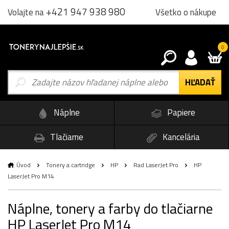
+421 947 938 980
Všetko o nákupe
Volajte na
0
Náplne
Papiere
Tlačiarne
Kancelária
Úvod
Tonery a cartridge
HP
Rad LaserJet Pro
HP
LaserJet Pro M14
Náplne, tonery a farby do tlačiarne
HP LaserJet Pro M14