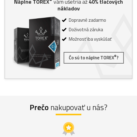
Náplne TOREX
vám ušetria až
40% tlačových
nákladov
Dopravné zadarmo
Doživotná záruka
Možnosť iba vyskúšať
®
Čo sú to náplne TOREX
?
Prečo
nakupovať u nás?