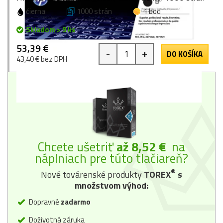
čierna
1000 strán
1 bod
Skladom > 9 ks
53,39 €
-
+
DO KOŠÍKA
43,40 € bez DPH
Chcete ušetriť
až 8,52 €
na
náplniach pre túto tlačiareň?
®
Nové továrenské produkty
TOREX
s
množstvom výhod:
Dopravné
zadarmo
Doživotná záruka