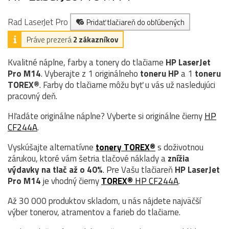
Rad LaserJet Pro
Pridať tlačiareň do obľúbených
Práve prezerá
2 zákazníkov
Kvalitné náplne, farby a tonery do tlačiarne
HP LaserJet
Pro M14
. Vyberajte z 1 originálneho
toneru
HP
a 1
toneru
TOREX®
. Farby do tlačiarne môžu byť u vás už nasledujúci
pracovný deň.
Hľadáte originálne náplne? Vyberte si originálne čierny
HP
CF244A
.
Vyskúšajte alternatívne
tonery TOREX®
s doživotnou
zárukou, ktoré vám šetria tlačové náklady a
znížia
výdavky na tlač až o 40%
. Pre Vašu tlačiareň
HP LaserJet
Pro M14
je vhodný čierny
TOREX®
HP CF244A
.
Až 30 000 produktov skladom, u nás nájdete najväčší
výber tonerov, atramentov a farieb do tlačiarne.