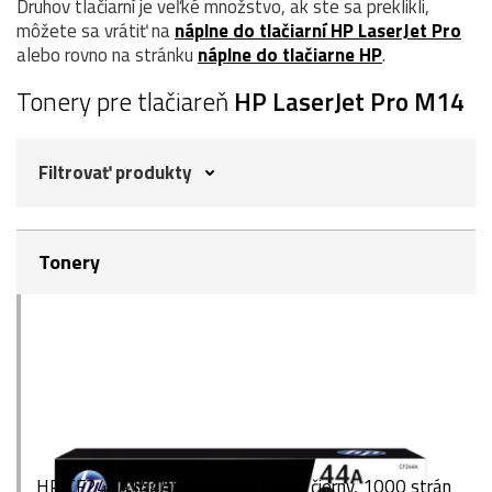
Druhov tlačiarní je veľké množstvo, ak ste sa preklikli,
môžete sa vrátiť na
náplne do tlačiarní HP LaserJet Pro
alebo rovno na stránku
náplne do tlačiarne HP
.
Tonery pre tlačiareň
HP LaserJet Pro M14
Filtrovať produkty
Tonery
HP CF244A (44A), originálny toner, čierny, 1000 strán