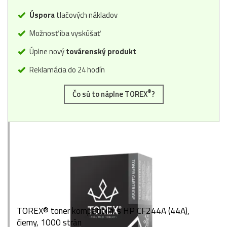
Úspora
tlačových nákladov
Možnosť iba vyskúšať
Úplne nový
továrenský produkt
Reklamácia do 24 hodín
®
Čo sú to náplne TOREX
?
TOREX® toner kompatibilní s HP CF244A (44A),
čierny, 1000 strán