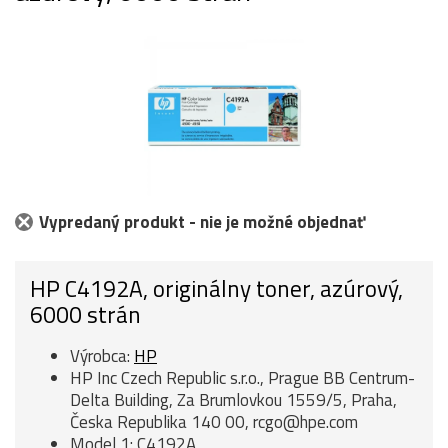
Vypredaný produkt - nie je možné objednať
HP C4192A, originálny toner, azúrový,
6000 strán
Výrobca:
HP
HP Inc Czech Republic s.r.o., Prague BB Centrum-
Delta Building, Za Brumlovkou 1559/5, Praha,
Česka Republika 140 00, rcgo@hpe.com
Model 1: C4192A