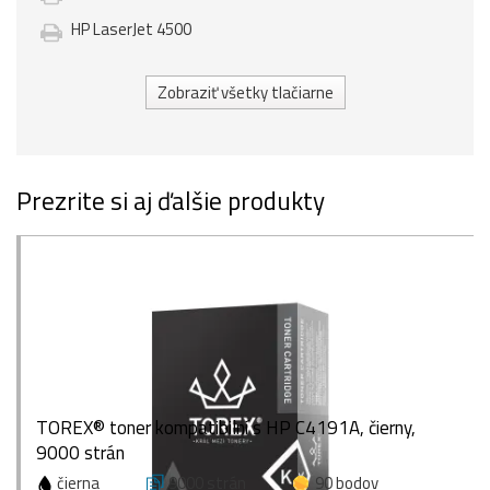
HP LaserJet 4500
Zobraziť všetky tlačiarne
Prezrite si aj ďalšie produkty
TOREX® toner kompatibilní s HP C4191A, čierny,
9000 strán
čierna
9000 strán
90 bodov