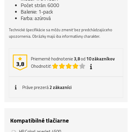
Počet strán: 6000
Balenie: 1-pack
Farba: azúrová
Technické špecifikácie sa môžu zmeniť bez predchádzajúceho
upozornenia. Obrázky majú iba informatívny charakter.
Priemerné hodnotenie
3,8
od
10
zákazníkov
3,8
Ohodnotiť:
Práve prezerá
2 zákazníci
Kompatibilné tlačiarne
HP ColorLaserJet 4500