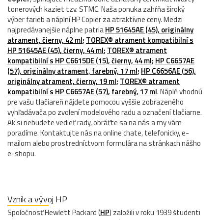
tonerových kaziet tzv. STMC. Naša ponuka zahŕňa široký
výber farieb a náplní HP Copier za atraktívne ceny. Medzi
najpredávanejšie náplne patria
HP 51645AE (45), originálny
atrament, čierny, 42 ml
;
TOREX® atrament kompatibilní s
HP 51645AE (45), čierny, 44 ml
;
TOREX® atrament
kompatibilní s HP C6615DE (15), čierny, 44 ml
;
HP C6657AE
(57), originálny atrament, farebný, 17 ml
;
HP C6656AE (56),
originálny atrament, čierny, 19 ml
;
TOREX® atrament
kompatibilní s HP C6657AE (57), farebný, 17 ml
. Náplň vhodnú
pre vašu tlačiareň nájdete pomocou vyššie zobrazeného
vyhľadávača po zvolení modelového radu a označení tlačiarne.
Ak si nebudete vedieť rady, obráťte sa na nás a my vám
poradíme. Kontaktujte nás na online chate, telefonicky, e-
mailom alebo prostredníctvom formulára na stránkach nášho
e-shopu.
Vznik a vývoj HP
Spoločnosť Hewlett Packard (
HP
) založili v roku 1939 študenti