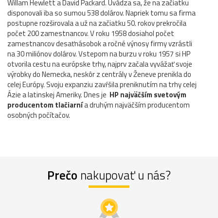
Willam Hewlett a David Packard. Uvádza sa, že na začiatku
disponovali iba so sumou 538 dolárov. Napriek tomu sa firma
postupne rozširovala a už na začiatku 50. rokov prekročila
počet 200 zamestnancov. V roku 1958 dosiahol počet
zamestnancov desaťnásobok a ročné výnosy firmy vzrástli
na 30 miliónov dolárov. Vstepom na burzu v roku 1957 si HP
otvorila cestu na európske trhy, najprv začala vyvážať svoje
výrobky do Nemecka, neskôr z centrály v Ženeve prenikla do
celej Európy. Svoju expanziu zavŕšila preniknutím na trhy celej
Ázie a latinskej Ameriky. Dnes je
HP najväčším svetovým
producentom tlačiarní
a druhým najväčším producentom
osobných počítačov.
Prečo
nakupovať u nás?