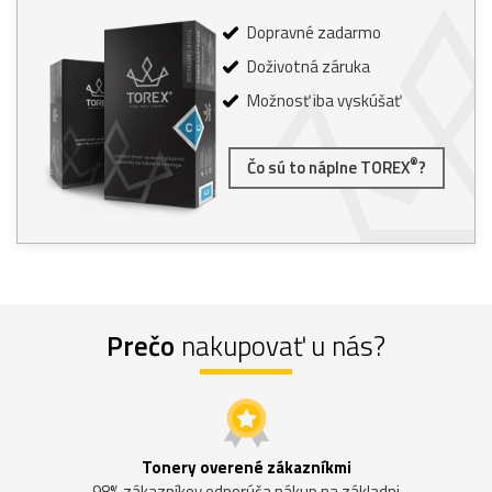
Dopravné zadarmo
Doživotná záruka
Možnosť iba vyskúšať
®
Čo sú to náplne TOREX
?
Prečo
nakupovať u nás?
Tonery overené zákazníkmi
98% zákazníkov odporúča nákup na základni