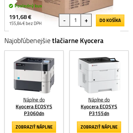
Posledný kus
191,68 €
-
+
DO KOŠÍKA
155,84 € bez DPH
Najobľúbenejšie
tlačiarne Kyocera
Náplne do
Náplne do
Kyocera ECOSYS
Kyocera ECOSYS
P3060dn
P3155dn
ZOBRAZIŤ NÁPLNE
ZOBRAZIŤ NÁPLNE