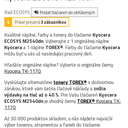
Rad ECOSYS
Pridať tlačiareň do obľúbených
Práve prezerá
3 zákazníkov
Kvalitné náplne, farby a tonery do tlačiarne
Kyocera
ECOSYS M2540dn
. Vybierajte z 1 originálnej náplne
Kyocera
a 1 náplne
TOREX®
. Farby do tlačiarne
Kyocera
môžu byť u vás už nasledujúci pracovný deň.
Hľadáte originálne náplne? Vyberte si originálne čierny
Kyocera TK-1170
.
Vyskúšajte alternatívne
tonery TOREX®
s doživotnou
zárukou, ktoré vám šetria tlačové náklady a
znížia
výdavky na tlač až o 40 %
. Pre Vašu tlačiareň
Kyocera
ECOSYS M2540dn
je vhodný čierny
TOREX®
Kyocera TK-
1170
.
Až 30 000 produktov skladom, u nás nájdete najväčší
výber tonerov, atramentov a farieb do tlačiarne.