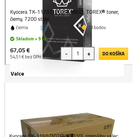
Kyocera TK-1170 (1T02S50NL0), TOREX® toner,
čierny, 7200 strán
čierna
7200 strán
73 bodov
Skladom > 9 ks
67,05 €
-
+
DO KOŠÍKA
54,51 € bez DPH
Valce
Kyocera DK-1150 (302RV93010), originálny valec