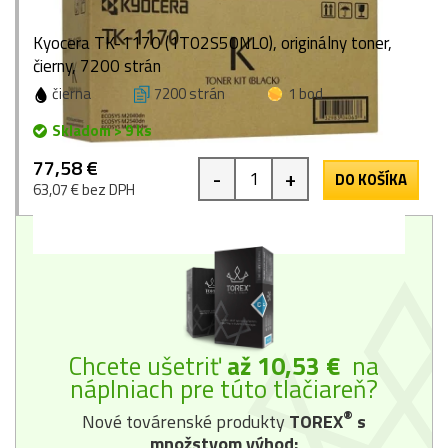
Kyocera TK-1170 (1T02S50NL0), originálny toner,
čierny, 7200 strán
čierna
7200 strán
1 bod
Skladom > 9 ks
77,58 €
-
+
DO KOŠÍKA
63,07 € bez DPH
Chcete ušetriť
až 10,53 €
na
náplniach pre túto tlačiareň?
®
Nové továrenské produkty
TOREX
s
množstvom výhod: