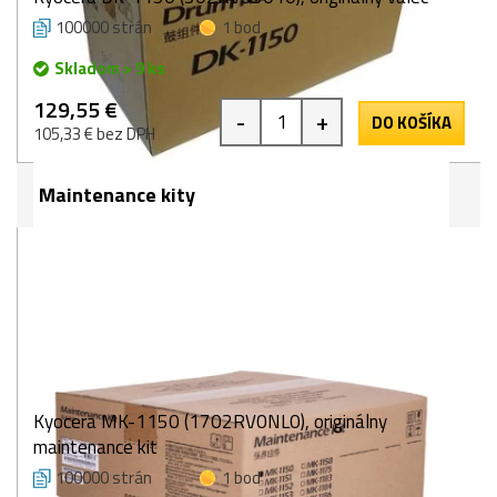
100000 strán
1 bod
Skladom > 9 ks
129,55 €
-
+
DO KOŠÍKA
105,33 € bez DPH
Maintenance kity
Kyocera MK-1150 (1702RV0NL0), originálny
maintenance kit
100000 strán
1 bod