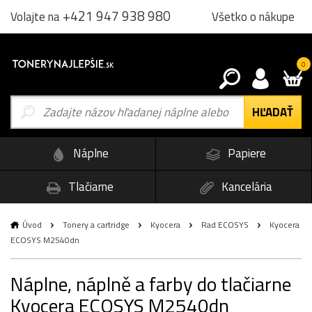
+421 947 938 980
Všetko o nákupe
Volajte na
0
Náplne
Papiere
Tlačiarne
Kancelária
Úvod
Tonery a cartridge
Kyocera
Rad ECOSYS
Kyocera
ECOSYS M2540dn
Náplne, náplně a farby do tlačiarne
Kyocera ECOSYS M2540dn