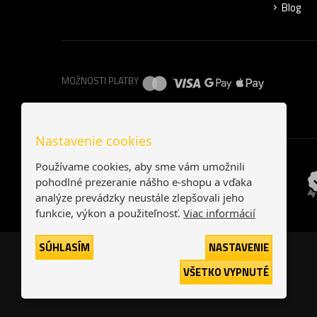
Blog
MOŽNOSTI PLATBY
Nastavenie cookies
Používame cookies, aby sme vám umožnili
pohodlné prezeranie nášho e-shopu a vďaka
analýze prevádzky neustále zlepšovali jeho
funkcie, výkon a použiteľnosť.
Viac informácií
SÚHLASÍM
NASTAVENIE
VŠETKO VYPNUTÉ