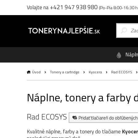
+421 947 938 980
Volajte na
(Po-Pia 8:00-16:30 h
Nápl
Úvod
Tonery a cartridge
Kyocera
Rad ECOSYS
Náplne, tonery a farby
Rad ECOSYS
Pridať tlačiareň do obľúbených
Kvalitné náplne, farby a tonery do tlačiarne
Kyoce