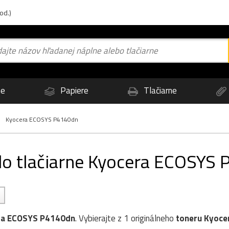
od.)
ne
Papiere
Tlačiarne
Kyocera ECOSYS P4140dn
 do tlačiarne Kyocera ECOSYS
ra ECOSYS P4140dn
. Vybierajte z 1 originálneho
toneru
Kyoce