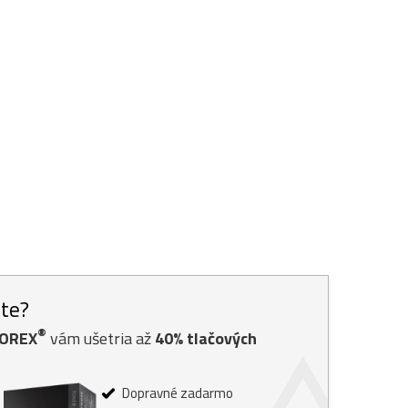
ste?
®
TOREX
vám ušetria až
40% tlačových
Dopravné zadarmo