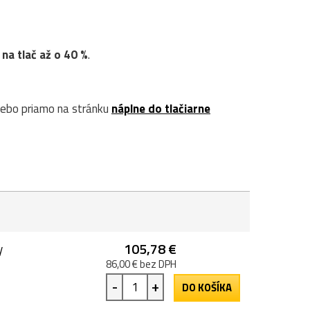
 na tlač až o 40 %
.
ebo priamo na stránku
náplne do tlačiarne
105,78 €
y
86,00 € bez DPH
-
+
DO KOŠÍKA