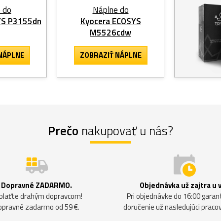
 do
Náplne do
YS P3155dn
Kyocera ECOSYS
M5526cdw
NÁPLNE
ZOBRAZIŤ NÁPLNE
Prečo
nakupovať u nás?
Dopravné ZADARMO.
Objednávka už zajtra u 
plaťte drahým dopravcom!
Pri objednávke do 16:00 gara
opravné zadarmo od 59 €.
doručenie už nasledujúci praco