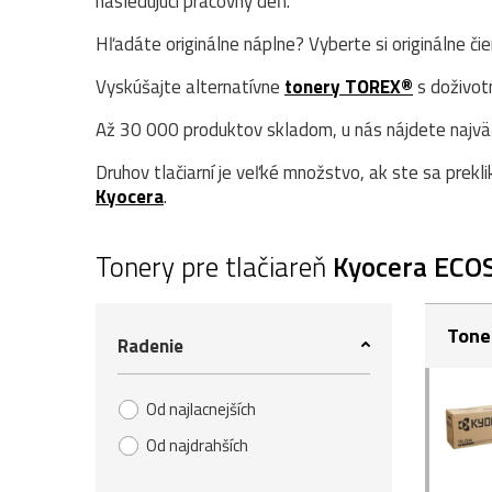
nasledujúci pracovný deň.
Hľadáte originálne náplne? Vyberte si originálne či
Vyskúšajte alternatívne
tonery TOREX®
s doživot
Až 30 000 produktov skladom, u nás nájdete najväčš
Druhov tlačiarní je veľké množstvo, ak ste sa prekli
Kyocera
.
Tonery pre tlačiareň
Kyocera ECO
Tone
Radenie
Od najlacnejších
Od najdrahších