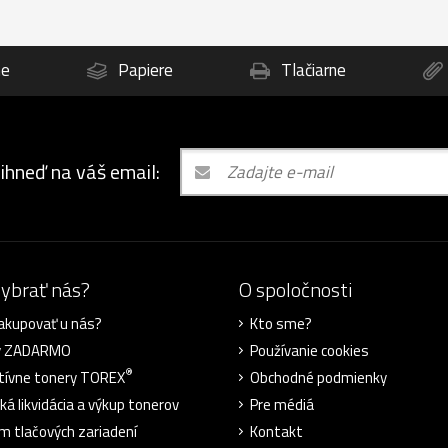
ne
Papiere
Tlačiarne
 ihneď na váš email:
vybrať nás?
O spoločnosti
akupovať u nás?
Kto sme?
y ZADARMO
Používanie cookies
®
tívne tonery TOREX
Obchodné podmienky
ká likvidácia a výkup tonerov
Pre médiá
m tlačových zariadení
Kontakt