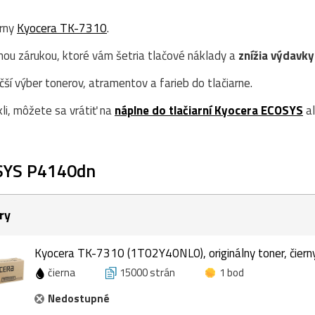
erny
Kyocera TK-7310
.
nou zárukou, ktoré vám šetria tlačové náklady a
znížia výdavky
í výber tonerov, atramentov a farieb do tlačiarne.
kli, môžete sa vrátiť na
náplne do tlačiarní Kyocera ECOSYS
al
SYS P4140dn
ry
Kyocera TK-7310 (1T02Y40NL0), originálny toner, čiern
čierna
15000 strán
1 bod
Nedostupné