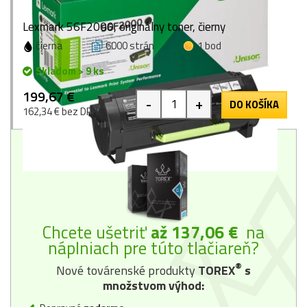
Lexmark 56F2000, originálny toner, čierny
čierna
6000 strán
1 bod
Skladom > 9 ks
199,67 €
-
+
DO KOŠÍKA
162,34 € bez DPH
Chcete ušetriť
až 137,06 €
na
náplniach pre túto tlačiareň?
®
Nové továrenské produkty
TOREX
s
množstvom výhod: