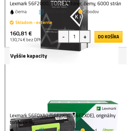
Lexmark 56F2000, TOREX® toner, čierny, 6000 strán
čierna
6000 strán
9 bodov
Skladom - externe
160,81 €
-
+
DO KOŠÍKA
130,74 € bez DPH
Vyššie kapacity
Lexmark 56F0XA0 (56F2X00, 56F2X0E), originálny
toner, čierny
čierna
20000 strán
1 bod