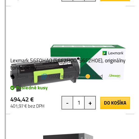
Lexmark 56F0HA0 (56F2H00, 56F2H0E), originálny
toner, čierny
čierna
15000 strán
1 bod
Posledné kusy
494,42 €
-
+
DO KOŠÍKA
401,97 € bez DPH