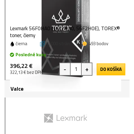
Lexmark 56F0HA0 (56F2H00, 56F2H0E), TOREX®
toner, čierny
čierna
15000 strán
493 bodov
Posledné kusy
396,22 €
-
+
DO KOŠÍKA
322,13 € bez DPH
Valce