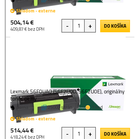
Skladom - externe
504,14 €
-
+
DO KOŠÍKA
409,87 € bez DPH
Lexmark 56F0UA0 (56F2U00, 56F2U0E), originálny
toner, čierny
čierna
25000 strán
1 bod
Skladom - externe
514,44 €
-
+
DO KOŠÍKA
418,24 € bez DPH