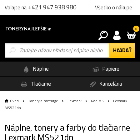
+421 947 938 980
Všetko o nákupe
Volajte na
0
Náplne
Papiere
Tlačiarne
Kancelária
Úvod
Tonery a cartridge
Lexmark
Rad MS
Lexmark
MS521dn
Náplne, tonery a farby do tlačiarne
Lexmark MS521dn