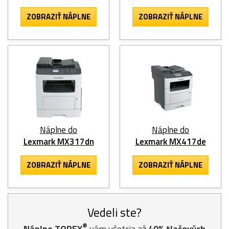
ZOBRAZIŤ NÁPLNE
ZOBRAZIŤ NÁPLNE
Náplne do
Náplne do
Lexmark MX317dn
Lexmark MX417de
ZOBRAZIŤ NÁPLNE
ZOBRAZIŤ NÁPLNE
Vedeli ste?
®
Náplne TOREX
vám ušetria až
40% tlačových