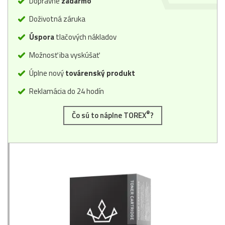
Dopravné
zadarmo
Doživotná záruka
Úspora
tlačových nákladov
Možnosť iba vyskúšať
Úplne nový
továrenský produkt
Reklamácia do 24 hodín
®
Čo sú to náplne TOREX
?