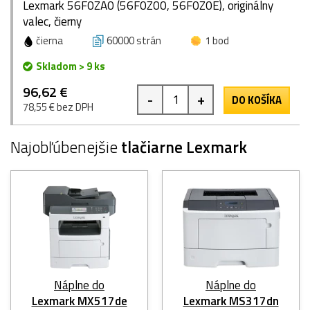
Lexmark 56F0ZA0 (56F0Z00, 56F0Z0E), originálny
valec, čierny
čierna
60000 strán
1 bod
Skladom > 9 ks
96,62 €
-
+
DO KOŠÍKA
78,55 € bez DPH
Najobľúbenejšie
tlačiarne Lexmark
Náplne do
Náplne do
Lexmark MX517de
Lexmark MS317dn