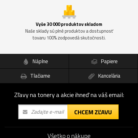
Vyše 30 000 produktov skladom
Naše sklady sú plné produktov a dostupnosť
tovaru 100% zodpovedá skutočnosti.
Náplne
Papiere
Tlačiarne
Kancelária
Zľavy na tonery a akcie ihneď na váš email:
CHCEM ZĽAVU
Všetko o nákupe