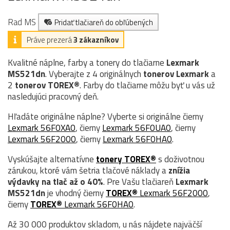
Rad MS
Pridať tlačiareň do obľúbených
Práve prezerá
3 zákazníkov
Kvalitné náplne, farby a tonery do tlačiarne
Lexmark
MS521dn
. Vyberajte z 4 originálnych
tonerov
Lexmark
a
2
tonerov TOREX®
. Farby do tlačiarne môžu byť u vás už
nasledujúci pracovný deň.
Hľadáte originálne náplne? Vyberte si originálne čierny
Lexmark 56F0XA0
, čierny
Lexmark 56F0UA0
, čierny
Lexmark 56F2000
, čierny
Lexmark 56F0HA0
.
Vyskúšajte alternatívne
tonery TOREX®
s doživotnou
zárukou, ktoré vám šetria tlačové náklady a
znížia
výdavky na tlač až o 40%
. Pre Vašu tlačiareň
Lexmark
MS521dn
je vhodný čierny
TOREX®
Lexmark 56F2000
,
čierny
TOREX®
Lexmark 56F0HA0
.
Až 30 000 produktov skladom, u nás nájdete najväčší