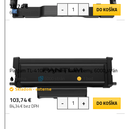
78,74 €
-
+
DO KOŠÍKA
64,02 € bez DPH
Pantum TL-410X, originálny toner, čierny, 6000 strán
čierna
6000 strán
1 bod
Skladom - externe
103,74 €
-
+
DO KOŠÍKA
84,34 € bez DPH