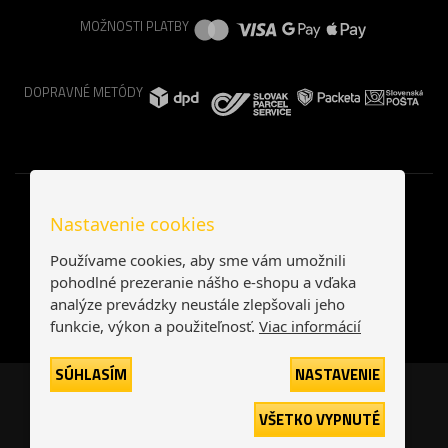
MOŽNOSTI PLATBY
DOPRAVNÉ METÓDY
Nastavenie cookies
Používame cookies, aby sme vám umožnili
pohodlné prezeranie nášho e-shopu a vďaka
analýze prevádzky neustále zlepšovali jeho
funkcie, výkon a použiteľnosť.
Viac informácií
SÚHLASÍM
NASTAVENIE
Česká republika
Slovensko
VŠETKO VYPNUTÉ