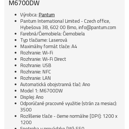
M6700DW
Výrobca:
Pantum
Pantum International Limited - Czech office,
Hybešova 38, 602 00 Brno, info@pantum.com
Farebná/Čiernobiela: Čiernobiela
Typ tlačiarne: Laserová
Maximálny formát tlače: A4
Rozhranie: Wi-Fi
Rozhranie: Wi-Fi Direct
Rozhranie: USB
Rozhranie: NFC
Rozhranie: LAN
Automatická obojstranná tlač: Ano
Model 1: M6700DW
Displej: Ano
Odporúčané pracovné využitie (strán za mesiac):
3500
Rozlíšenie tlače - čierne normálne [DPI]: 1200 x
1200
Spotreba v prevádzke [W]: 550