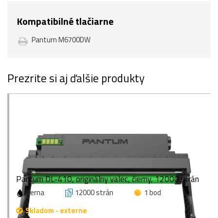
Kompatibilné tlačiarne
Pantum M6700DW
Prezrite si aj ďalšie produkty
Pantum DL-410, originálny valec, čierny, 12000 strán
čierna
12000 strán
1 bod
Skladom - externe