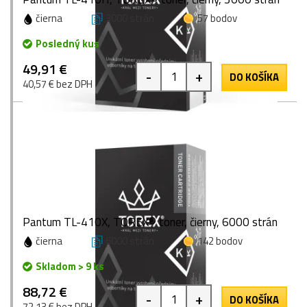
čierna
3000 strán
57 bodov
Posledný kus
49,91 €
-
+
DO KOŠÍKA
40,57 € bez DPH
Pantum TL-410X, TOREX® toner, čierny, 6000 strán
čierna
6000 strán
142 bodov
Skladom > 9 ks
88,72 €
-
+
DO KOŠÍKA
72,13 € bez DPH