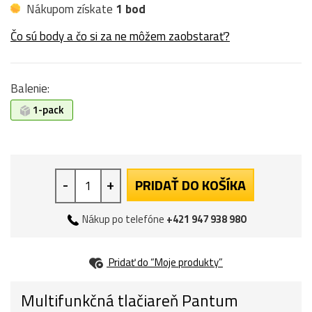
Nákupom získate
1 bod
Čo sú body a čo si za ne môžem zaobstarať?
Balenie:
1-pack
-
+
PRIDAŤ DO KOŠÍKA
Nákup po telefóne
+421 947 938 980
Pridať do “Moje produkty”
Multifunkčná tlačiareň Pantum