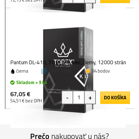
Pantum DL-410, TOREX® valec, čierny, 12000 strán
čierna
12000 strán
94 bodov
Skladom > 9 ks
67,05 €
-
+
DO KOŠÍKA
54,51 € bez DPH
Prečo
nakupovať u nás?