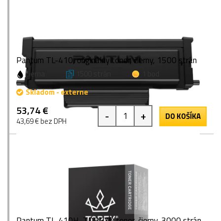
Pantum TL-410, originálny toner, čierny, 1500 strán
čierna
1500 strán
1 bod
Skladom - externe
53,74 €
-
+
DO KOŠÍKA
43,69 € bez DPH
Pantum TL-410H, TOREX® toner, čierny, 3000 strán