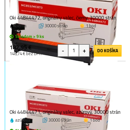
Oki 44844472, originálny valec, čierny, 30000 strán
čierna
30000 strán
1 bod
Skladom > 9 ks
182,95 €
-
+
DO KOŠÍKA
148,74 € bez DPH
Oki 44844471, originálny valec, azúrový, 30000 strán
azúrová
30000 strán
1 bod