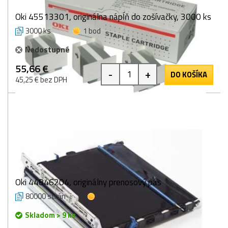
Oki 45513301, originálna nápĺň do zošívačky, 3000 ks
3000 ks
1 bod
Nedostupné
55,66 €
-
+
DO KOŠÍKA
45,25 € bez DPH
Oki 44846204, originálny prenosový pás
80000 strán
1 bod
Skladom > 9 ks