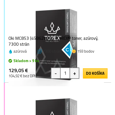
Oki MC853 (45862839), TOREX® toner, azúrový,
7300 strán
azúrová
7300 strán
193 bodov
Skladom > 9 ks
129,05 €
-
+
DO KOŠÍKA
104,92 € bez DPH