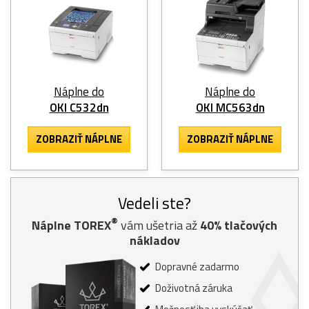
Náplne do
Náplne do
OKI C532dn
OKI MC563dn
ZOBRAZIŤ NÁPLNE
ZOBRAZIŤ NÁPLNE
Vedeli ste?
®
Náplne TOREX
vám ušetria až
40% tlačových
nákladov
Dopravné zadarmo
Doživotná záruka