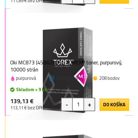
111,89 € bez DPH
Oki MC873 (45862815), TOREX® toner, purpurový,
10000 strán
purpurová
10000 strán
208 bodov
Skladom > 9 ks
139,13 €
-
+
DO KOŠÍKA
113,11 € bez DPH