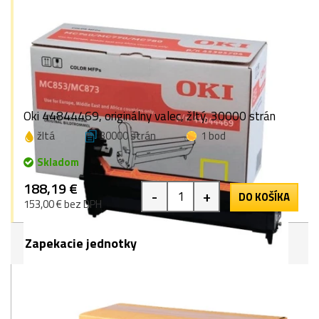
Oki 44844469, originálny valec, žltý, 30000 strán
žltá
30000 strán
1 bod
Skladom
188,19 €
-
+
DO KOŠÍKA
153,00 € bez DPH
Zapekacie jednotky