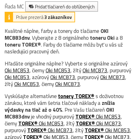
Řada MC
Pridať tlačiareň do obľúbených
Práve prezerá
3 zákazníkov
Kvalitné náplne, farby a tonery do tlačiarne
OKI
MC883dnv
. Vyberajte z 8 originálneho
toneru
Oki
a 8
toneru TOREX®
. Farby do tlačiarne môžu byť u vás už
nasledujúci pracovný deň.
Hľadáte originálne náplne? Vyberte si originálne azúrový
Oki MC853
, čierny
Oki MC853
, žltý
Oki MC873
, purpurový
Oki MC853
, azúrový
Oki MC873
, purpurový
Oki MC873
,
žltý
Oki MC853
, čierny
Oki MC873
.
Vyskúšajte alternatívne
tonery TOREX®
s doživotnou
zárukou, ktoré vám šetria tlačové náklady a
znížia
výdavky na tlač až o 40%
. Pre Vašu tlačiareň
OKI
MC883dnv
je vhodný purpurový
TOREX®
Oki MC853
,
čierny
TOREX®
Oki MC853
, žltý
TOREX®
Oki MC873
,
purpurový
TOREX®
Oki MC873
, žltý
TOREX®
Oki MC853
,
azúrový
TOREX®
Oki MC853
, čierny
TOREX®
Oki MC873
,