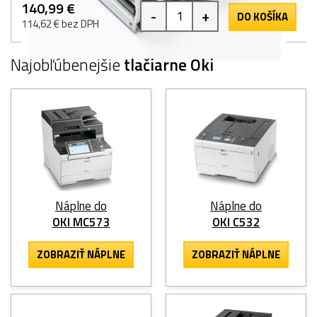
140,99 €
-
+
DO KOŠÍKA
114,62 € bez DPH
Najobľúbenejšie
tlačiarne Oki
Náplne do
Náplne do
OKI MC573
OKI C532
ZOBRAZIŤ NÁPLNE
ZOBRAZIŤ NÁPLNE