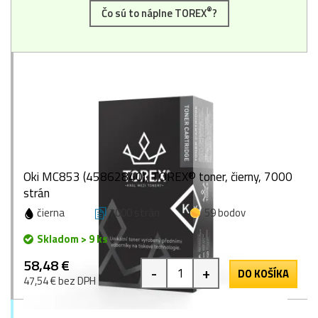
®
Čo sú to náplne TOREX
?
Oki MC853 (45862840), TOREX® toner, čierny, 7000
strán
čierna
7000 strán
59 bodov
Skladom > 9 ks
58,48 €
-
+
DO KOŠÍKA
47,54 € bez DPH