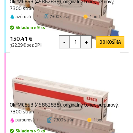
Oki MC853 (45862839), originálny toner, azúrový,
7300 strán
azúrová
7300 strán
1 bod
Skladom > 9 ks
150,41 €
-
+
DO KOŠÍKA
122,29 € bez DPH
Oki MC853 (45862838), originálny toner, purpurový,
7300 strán
purpurová
7300 strán
1 bod
Skladom > 9 ks