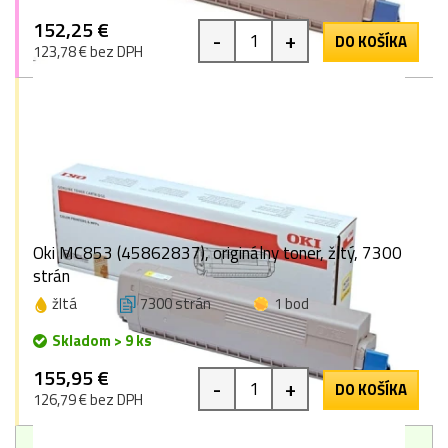
152,25 €
-
+
DO KOŠÍKA
123,78 € bez DPH
Oki MC853 (45862837), originálny toner, žltý, 7300
strán
žltá
7300 strán
1 bod
Skladom > 9 ks
155,95 €
-
+
DO KOŠÍKA
126,79 € bez DPH