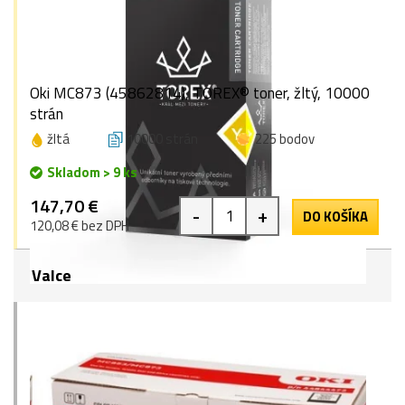
Oki MC873 (45862814), TOREX® toner, žltý, 10000
strán
žltá
10000 strán
225 bodov
Skladom > 9 ks
147,70 €
-
+
DO KOŠÍKA
120,08 € bez DPH
Valce