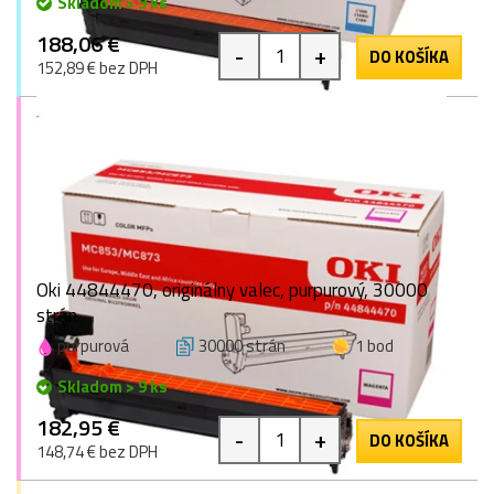
Skladom > 9 ks
188,06 €
-
+
DO KOŠÍKA
152,89 € bez DPH
Oki 44844470, originálny valec, purpurový, 30000
strán
purpurová
30000 strán
1 bod
Skladom > 9 ks
182,95 €
-
+
DO KOŠÍKA
148,74 € bez DPH