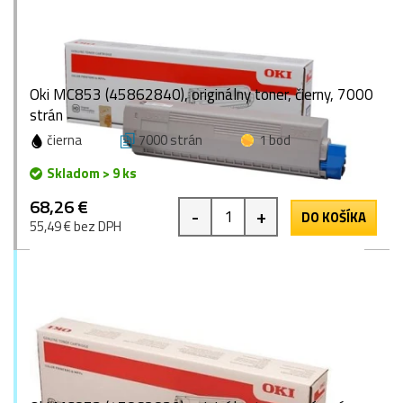
Oki MC853 (45862840), originálny toner, čierny, 7000
strán
čierna
7000 strán
1 bod
Skladom > 9 ks
68,26 €
-
+
DO KOŠÍKA
55,49 € bez DPH