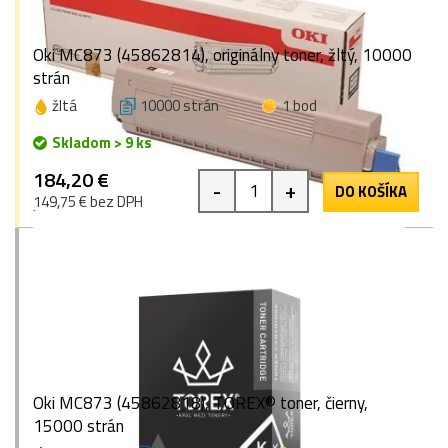
Oki MC873 (45862814), originálny toner, žltý, 10000
strán
žltá
10000 strán
1 bod
Skladom > 9 ks
184,20 €
-
+
DO KOŠÍKA
149,75 € bez DPH
Oki MC873 (45862818), TOREX® toner, čierny,
15000 strán