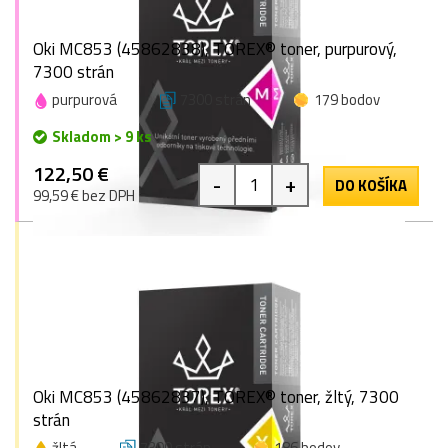
Oki MC853 (45862838), TOREX® toner, purpurový,
7300 strán
purpurová
7300 strán
179 bodov
Skladom > 9 ks
122,50 €
-
+
DO KOŠÍKA
99,59 € bez DPH
Oki MC853 (45862837), TOREX® toner, žltý, 7300
strán
žltá
7300 strán
186 bodov