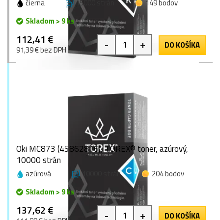
čierna
15000 strán
149 bodov
Skladom > 9 ks
112,41 €
-
+
DO KOŠÍKA
91,39 € bez DPH
Oki MC873 (45862816), TOREX® toner, azúrový,
10000 strán
azúrová
10000 strán
204 bodov
Skladom > 9 ks
137,62 €
-
+
DO KOŠÍKA