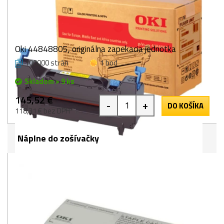
Oki 44848805, originálna zapekacia jednotka
100000 strán
1 bod
Skladom > 9 ks
145,52 €
-
+
DO KOŠÍKA
118,31 € bez DPH
Náplne do zošívačky