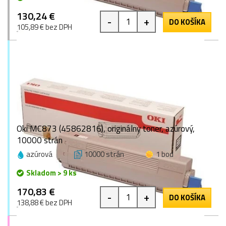
130,24 €
-
+
DO KOŠÍKA
105,89 € bez DPH
Oki MC873 (45862816), originálny toner, azúrový,
10000 strán
azúrová
10000 strán
1 bod
Skladom > 9 ks
170,83 €
-
+
DO KOŠÍKA
138,88 € bez DPH