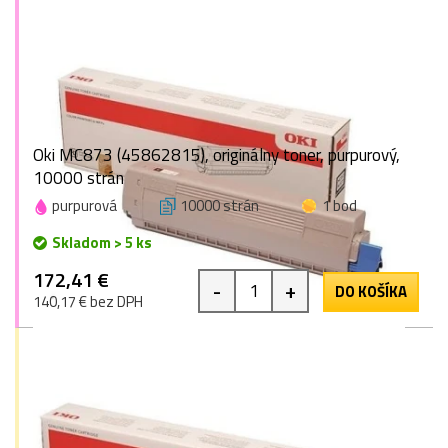
Oki MC873 (45862815), originálny toner, purpurový,
10000 strán
purpurová
10000 strán
1 bod
Skladom > 5 ks
172,41 €
-
+
DO KOŠÍKA
140,17 € bez DPH