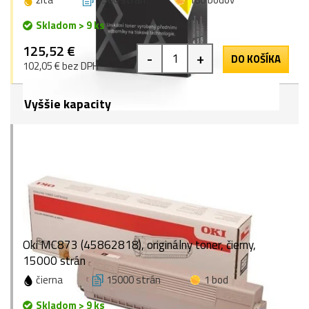
Skladom > 9 ks
125,52 €
-
+
DO KOŠÍKA
102,05 € bez DPH
Vyššie kapacity
Oki MC873 (45862818), originálny toner, čierny,
15000 strán
čierna
15000 strán
1 bod
Skladom > 9 ks