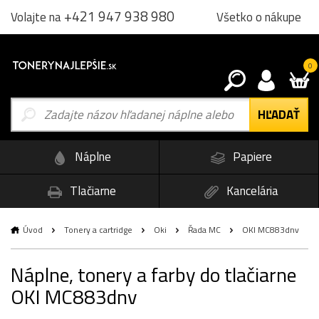
+421 947 938 980
Všetko o nákupe
Volajte na
0
Náplne
Papiere
Tlačiarne
Kancelária
Úvod
Tonery a cartridge
Oki
Řada MC
OKI MC883dnv
Náplne, tonery a farby do tlačiarne
OKI MC883dnv