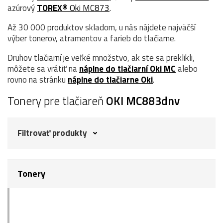
azúrový
TOREX®
Oki MC873
.
Až 30 000 produktov skladom, u nás nájdete najväčší
výber tonerov, atramentov a farieb do tlačiarne.
Druhov tlačiarní je veľké množstvo, ak ste sa preklikli,
môžete sa vrátiť na
náplne do tlačiarní Oki MC
alebo
rovno na stránku
náplne do tlačiarne Oki
.
Tonery pre tlačiareň
OKI MC883dnv
Filtrovať produkty
Tonery