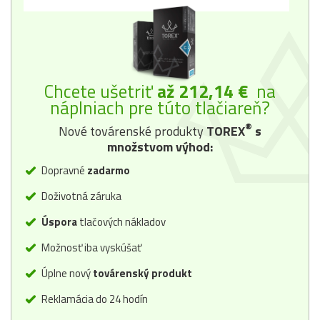
Chcete ušetriť
až 212,14 €
na
náplniach pre túto tlačiareň?
®
Nové továrenské produkty
TOREX
s
množstvom výhod:
Dopravné
zadarmo
Doživotná záruka
Úspora
tlačových nákladov
Možnosť iba vyskúšať
Úplne nový
továrenský produkt
Reklamácia do 24 hodín