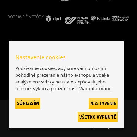
DOPRAVNÉ METÓDY
Nastavenie cookies
Používame cookies, aby sme vám umožnili
pohodlné prezeranie nášho e-shopu a vďaka
analýze prevádzky neustále zlepšovali jeho
funkcie, výkon a použiteľnosť.
Viac informácií
SÚHLASÍM
NASTAVENIE
Česká republika
Slovensko
VŠETKO VYPNUTÉ
© 2026
interNETmania SK s.r.o.
Všetky práva vyhradené
-
-