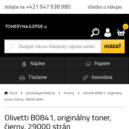
+421 947 938 980
Všetko o nákupe
Volajte na
0
Náplne
Papiere
Tlačiarne
Kancelária
Úvod
produktyprotiskrny
Tonery
Olivetti B0841, originálny
toner, čierny, 29000 strán
Olivetti B0841, originálny toner,
čierny, 29000 strán