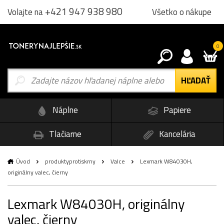
+421 947 938 980
Všetko o nákupe
Volajte na
0
Náplne
Papiere
Tlačiarne
Kancelária
Úvod
produktyprotiskrny
Valce
Lexmark W84030H,
originálny valec, čierny
Lexmark W84030H, originálny
valec, čierny