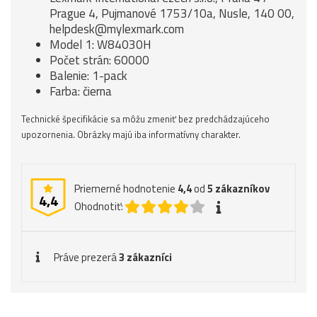
Prague 4, Pujmanové 1753/10a, Nusle, 140 00,
helpdesk@mylexmark.com
Model 1: W84030H
Počet strán: 60000
Balenie: 1-pack
Farba: čierna
Technické špecifikácie sa môžu zmeniť bez predchádzajúceho
upozornenia. Obrázky majú iba informatívny charakter.
Priemerné hodnotenie
4,4
od
5
zákazníkov
4,4
Ohodnotiť:
Práve prezerá
3 zákazníci