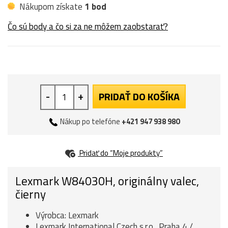
Nákupom získate
1 bod
Čo sú body a čo si za ne môžem zaobstarať?
-
+
PRIDAŤ DO KOŠÍKA
Nákup po telefóne
+421 947 938 980
Pridať do “Moje produkty”
Lexmark W84030H, originálny valec,
čierny
Výrobca: Lexmark
Lexmark International Czech s.r.o., Praha 4 /