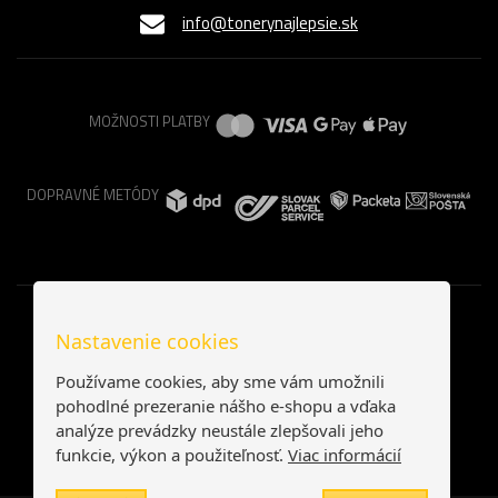
info@tonerynajlepsie.sk
MOŽNOSTI PLATBY
DOPRAVNÉ METÓDY
Nastavenie cookies
Používame cookies, aby sme vám umožnili
pohodlné prezeranie nášho e-shopu a vďaka
analýze prevádzky neustále zlepšovali jeho
funkcie, výkon a použiteľnosť.
Viac informácií