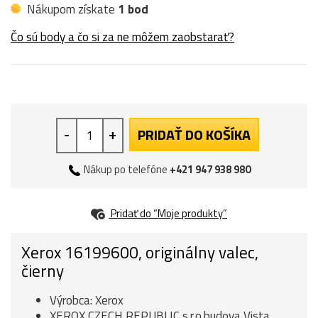
Nákupom získate
1 bod
Čo sú body a čo si za ne môžem zaobstarať?
-
+
PRIDAŤ DO KOŠÍKA
Nákup po telefóne
+421 947 938 980
Pridať do “Moje produkty”
Xerox 16199600, originálny valec,
čierny
Výrobca: Xerox
XEROX CZECH REPUBLIC s.r.o.budova Vista