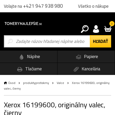
+421 947 938 980
Všetko o nákupe
Volajte na
0
Náplne
Papiere
Tlačiarne
Kancelária
Úvod
produktyprotiskrny
Valce
Xerox 16199600, originálny
valec, čierny
Xerox 16199600, originálny valec,
čierny