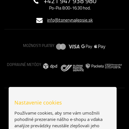
+421 947 938 980
Po-Pia 8:00-16:30 hod.
info@tonerynajlepsie.sk
MOŽNOSTI PLATBY
DOPRAVNÉ METÓDY
Nastavenie cookies
Používame cookies, aby sme vám umožnili
pohodlné prezeranie nášho e-shopu a vďaka
analýze prevádzky neustále zlepšovali jeho