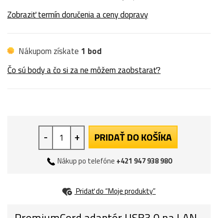
Zobraziť termín doručenia a ceny dopravy
Nákupom získate
1 bod
Čo sú body a čo si za ne môžem zaobstarať?
-
+
PRIDAŤ DO KOŠÍKA
Nákup po telefóne
+421 947 938 980
Pridať do “Moje produkty”
PremiumCord adaptér USB3.0 na LAN