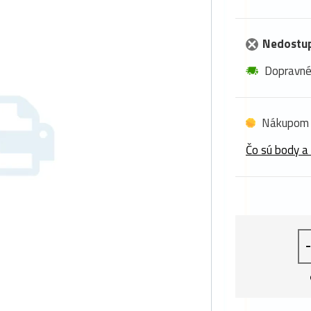
Nedostu
Dopravn
Nákupom 
Čo sú body a
-