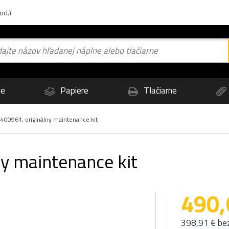
od.)
ne
Papiere
Tlačiarne
400961, originálny maintenance kit
ny maintenance kit
490,
398,91 € be