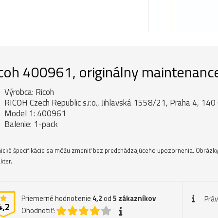
coh 400961, originálny maintenance
Výrobca: Ricoh
RICOH Czech Republic s.r.o., Jihlavská 1558/21, Praha 4, 140
Model 1: 400961
Balenie: 1-pack
ické špecifikácie sa môžu zmeniť bez predchádzajúceho upozornenia. Obrázky
kter.
Priemerné hodnotenie
4,2
od
5
zákazníkov
Prá
4,2
Ohodnotiť: