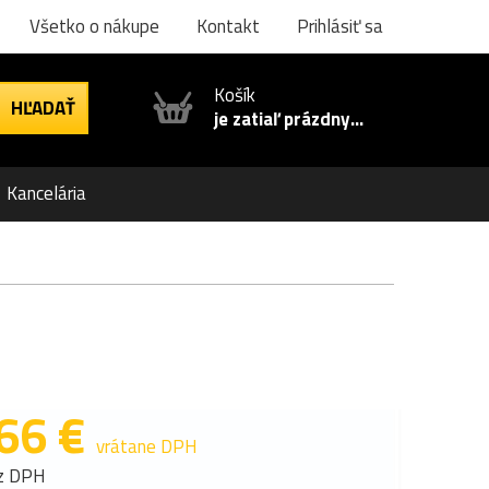
Všetko o nákupe
Kontakt
Prihlásiť sa
Košík
je zatiaľ prázdny...
Kancelária
66 €
vrátane DPH
z DPH