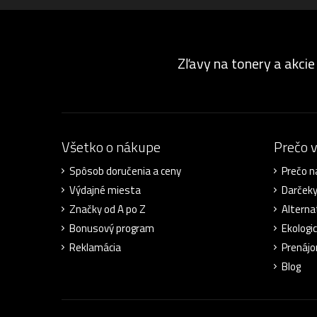
Zľavy na tonery a akcie
Všetko o nákupe
Prečo 
Spôsob doručenia a ceny
Prečo n
Výdajné miesta
Darček
Značky od A po Z
Alterna
Bonusový program
Ekologic
Reklamácia
Prenájo
Blog