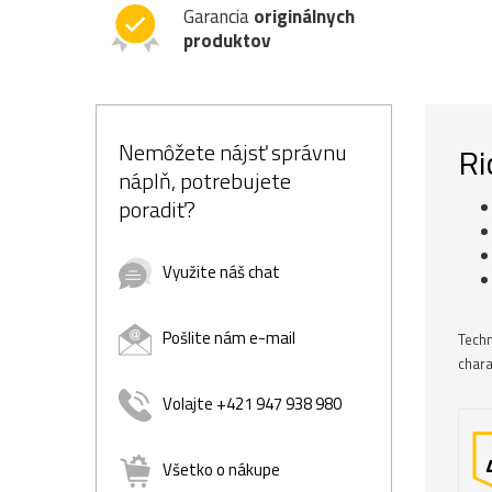
Garancia
originálnych
produktov
Nemôžete nájsť správnu
Ri
náplň, potrebujete
poradiť?
Využite náš chat
Pošlite nám e-mail
Techn
chara
Volajte +421 947 938 980
Všetko o nákupe