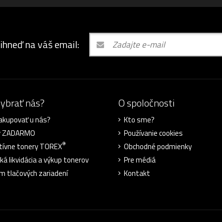
 ihneď na váš email:
vybrať nás?
O spoločnosti
akupovať u nás?
Kto sme?
y ZADARMO
Používanie cookies
®
tívne tonery TOREX
Obchodné podmienky
ká likvidácia a výkup tonerov
Pre médiá
m tlačových zariadení
Kontakt