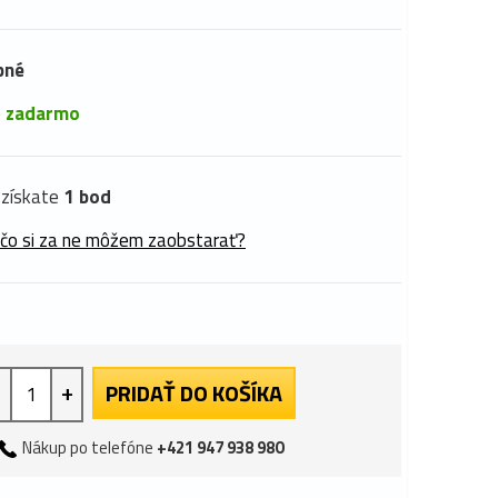
pné
é
zadarmo
získate
1 bod
 čo si za ne môžem zaobstarať?
+
PRIDAŤ DO KOŠÍKA
Nákup po telefóne
+421 947 938 980