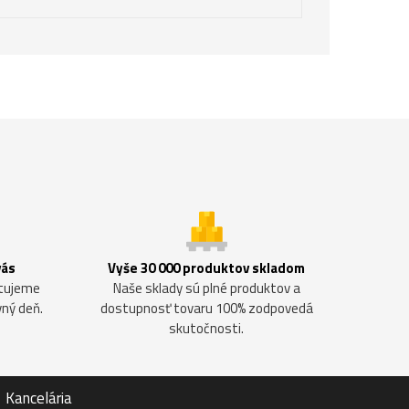
vás
Vyše 30 000 produktov skladom
ntujeme
Naše sklady sú plné produktov a
vný deň.
dostupnosť tovaru 100% zodpovedá
skutočnosti.
Kancelária