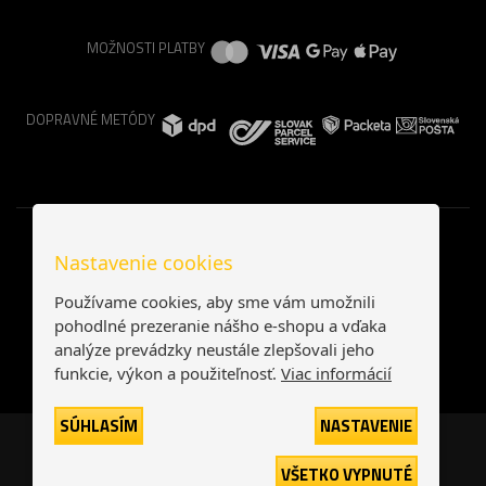
MOŽNOSTI PLATBY
DOPRAVNÉ METÓDY
Nastavenie cookies
Používame cookies, aby sme vám umožnili
pohodlné prezeranie nášho e-shopu a vďaka
analýze prevádzky neustále zlepšovali jeho
funkcie, výkon a použiteľnosť.
Viac informácií
SÚHLASÍM
NASTAVENIE
Česká republika
Slovensko
VŠETKO VYPNUTÉ