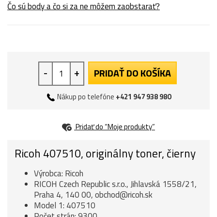
Čo sú body a čo si za ne môžem zaobstarať?
-
+
PRIDAŤ DO KOŠÍKA
Nákup po telefóne
+421 947 938 980
Pridať do “Moje produkty”
Ricoh 407510, originálny toner, čierny
Výrobca: Ricoh
RICOH Czech Republic s.r.o., Jihlavská 1558/21,
Praha 4, 140 00, obchod@ricoh.sk
Model 1: 407510
Počet strán: 9300