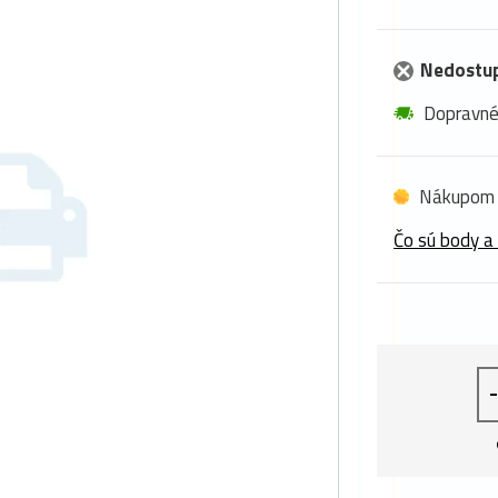
Nedostu
Dopravn
Nákupom 
Čo sú body a
-