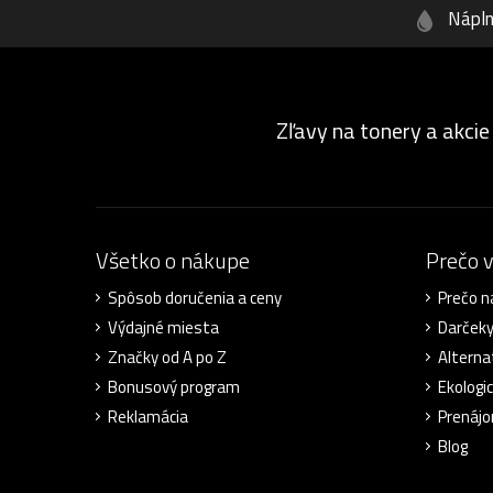
Nápl
Zľavy na tonery a akcie
Všetko o nákupe
Prečo 
Spôsob doručenia a ceny
Prečo n
Výdajné miesta
Darček
Značky od A po Z
Alterna
Bonusový program
Ekologic
Reklamácia
Prenájo
Blog