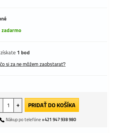
pné
é
zadarmo
získate
1 bod
 čo si za ne môžem zaobstarať?
+
PRIDAŤ DO KOŠÍKA
Nákup po telefóne
+421 947 938 980