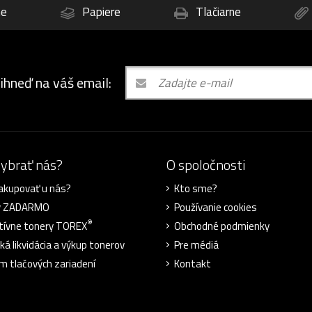
ne
Papiere
Tlačiarne
 ihneď na váš email:
vybrať nás?
O spoločnosti
akupovať u nás?
Kto sme?
y ZADARMO
Používanie cookies
®
tívne tonery TOREX
Obchodné podmienky
ká likvidácia a výkup tonerov
Pre médiá
m tlačových zariadení
Kontakt