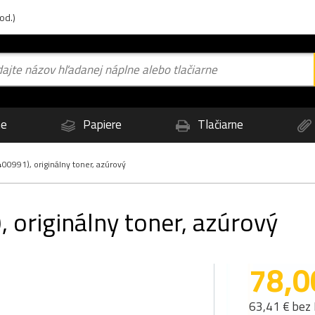
od.)
ne
Papiere
Tlačiarne
00991), originálny toner, azúrový
 originálny toner, azúrový
78,0
63,41 € bez