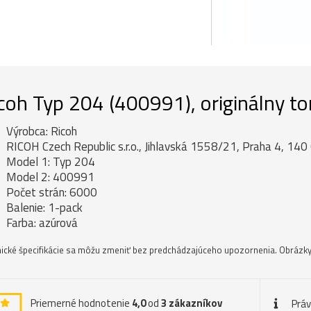
coh Typ 204 (400991), originálny to
Výrobca: Ricoh
RICOH Czech Republic s.r.o., Jihlavská 1558/21, Praha 4, 140
Model 1: Typ 204
Model 2: 400991
Počet strán: 6000
Balenie: 1-pack
Farba: azúrová
ické špecifikácie sa môžu zmeniť bez predchádzajúceho upozornenia. Obrázky 
Priemerné hodnotenie
4,0
od
3
zákazníkov
Prá