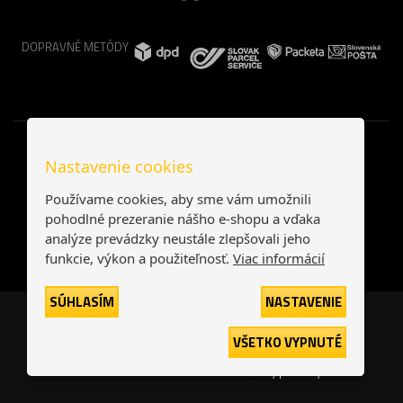
DOPRAVNÉ METÓDY
Nastavenie cookies
Používame cookies, aby sme vám umožnili
pohodlné prezeranie nášho e-shopu a vďaka
analýze prevádzky neustále zlepšovali jeho
funkcie, výkon a použiteľnosť.
Viac informácií
SÚHLASÍM
NASTAVENIE
Česká republika
Slovensko
VŠETKO VYPNUTÉ
© 2026
interNETmania SK s.r.o.
Všetky práva vyhradené
-
-