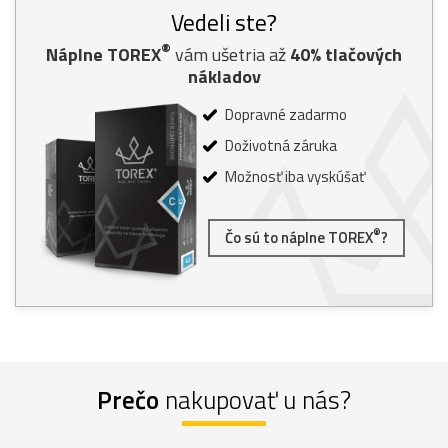
Vedeli ste?
®
Náplne TOREX
vám ušetria až
40% tlačových
nákladov
Dopravné zadarmo
Doživotná záruka
Možnosť iba vyskúšať
®
Čo sú to náplne TOREX
?
Prečo
nakupovať u nás?