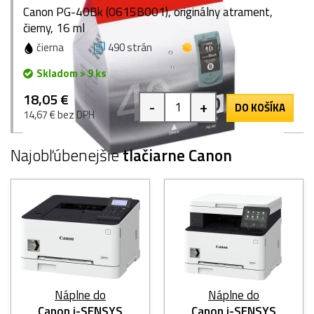
Canon PG-40Bk (0615B001), originálny atrament,
čierny, 16 ml
čierna
490 strán
1 bod
Skladom > 9 ks
18,05 €
-
+
DO KOŠÍKA
14,67 € bez DPH
Najobľúbenejšie
tlačiarne Canon
Náplne do
Náplne do
Canon i-SENSYS
Canon i-SENSYS