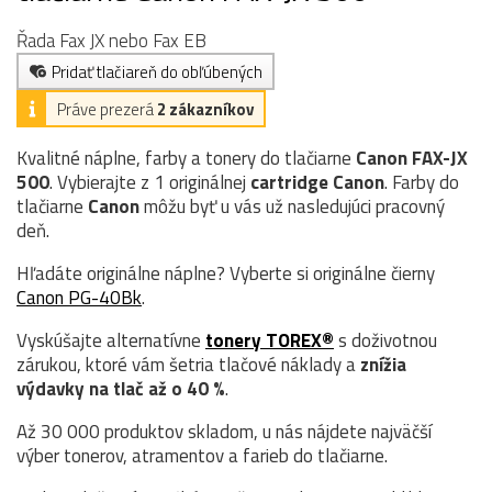
Řada Fax JX nebo Fax EB
Pridať tlačiareň do obľúbených
Práve prezerá
2 zákazníkov
Kvalitné náplne, farby a tonery do tlačiarne
Canon FAX-JX
500
. Vybierajte z 1 originálnej
cartridge
Canon
. Farby do
tlačiarne
Canon
môžu byť u vás už nasledujúci pracovný
deň.
Hľadáte originálne náplne? Vyberte si originálne čierny
Canon PG-40Bk
.
Vyskúšajte alternatívne
tonery TOREX®
s doživotnou
zárukou, ktoré vám šetria tlačové náklady a
znížia
výdavky na tlač až o 40 %
.
Až 30 000 produktov skladom, u nás nájdete najväčší
výber tonerov, atramentov a farieb do tlačiarne.