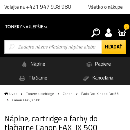
+421 947 938 980
Všetko o nákupe
Volajte na
0
Náplne
Papiere
Tlačiarne
Kancelária
Úvod
Tonery a cartridge
Canon
Řada Fax JX nebo Fax EB
Canon FAX-JX 500
Náplne, cartridge a farby do
tlačiarne Canon FAX-JX 500