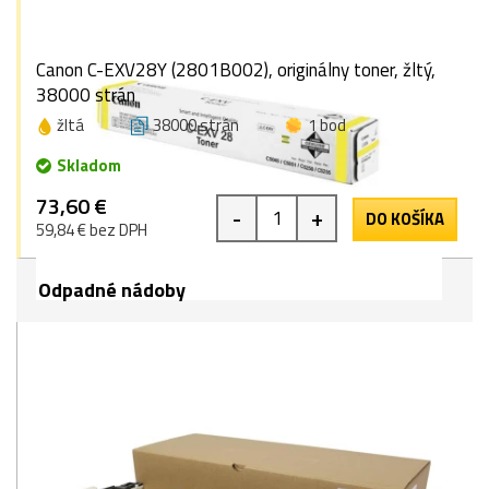
Canon C-EXV28Y (2801B002), originálny toner, žltý,
38000 strán
žltá
38000 strán
1 bod
Skladom
73,60 €
-
+
DO KOŠÍKA
59,84 € bez DPH
Odpadné nádoby