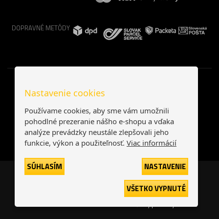
DOPRAVNÉ METÓDY
Nastavenie cookies
Používame cookies, aby sme vám umožnili
pohodlné prezeranie nášho e-shopu a vďaka
analýze prevádzky neustále zlepšovali jeho
funkcie, výkon a použiteľnosť.
Viac informácií
SÚHLASÍM
NASTAVENIE
Česká republika
Slovensko
VŠETKO VYPNUTÉ
© 2026
interNETmania SK s.r.o.
Všetky práva vyhradené
-
-