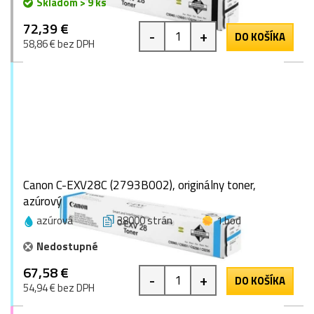
Skladom > 9 ks
72,39 €
-
+
DO KOŠÍKA
58,86 € bez DPH
Canon C-EXV28C (2793B002), originálny toner,
azúrový
azúrová
38000 strán
1 bod
Nedostupné
67,58 €
-
+
DO KOŠÍKA
54,94 € bez DPH