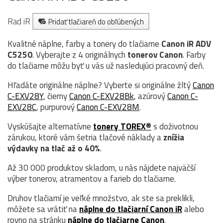
Rad iR
Pridať tlačiareň do obľúbených
Kvalitné náplne, farby a tonery do tlačiarne
Canon iR ADV
C5250
. Vyberajte z 4 originálnych
tonerov
Canon
. Farby
do tlačiarne môžu byť u vás už nasledujúci pracovný deň.
Hľadáte originálne náplne? Vyberte si originálne žltý
Canon
C-EXV28Y
, čierny
Canon C-EXV28Bk
, azúrový
Canon C-
EXV28C
, purpurový
Canon C-EXV28M
.
Vyskúšajte alternatívne
tonery TOREX®
s doživotnou
zárukou, ktoré vám šetria tlačové náklady a
znížia
výdavky na tlač až o 40%
.
Až 30 000 produktov skladom, u nás nájdete najväčší
výber tonerov, atramentov a farieb do tlačiarne.
Druhov tlačiarní je veľké množstvo, ak ste sa preklikli,
môžete sa vrátiť na
náplne do tlačiarní Canon iR
alebo
rovno na stránku
náplne do tlačiarne Canon
.