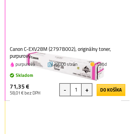
Canon C-EXV28M (2797B002), originálny toner,
purpurový
purpurová
38000 strán
1 bod
Skladom
71,35 €
-
+
DO KOŠÍKA
58,01 € bez DPH