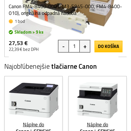
Canon FM4-8400-000 (FM3-5945-000, FM4-8400-
010), originálna odpadná nádoba
1 bod
Skladom > 9 ks
27,53 €
-
+
DO KOŠÍKA
22,39 € bez DPH
Najobľúbenejšie
tlačiarne Canon
Náplne do
Náplne do