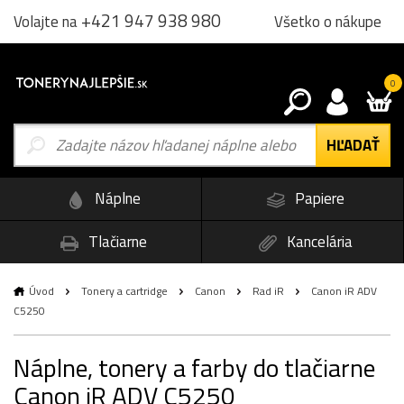
+421 947 938 980
Všetko o nákupe
Volajte na
0
Náplne
Papiere
Tlačiarne
Kancelária
Úvod
Tonery a cartridge
Canon
Rad iR
Canon iR ADV
C5250
Náplne, tonery a farby do tlačiarne
Canon iR ADV C5250