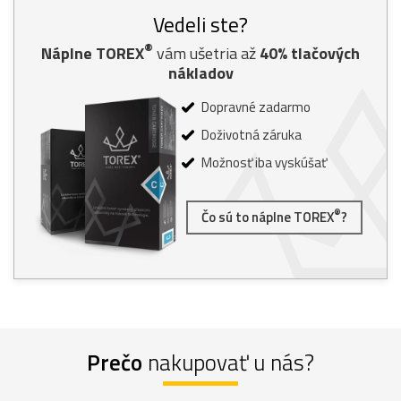
Vedeli ste?
®
Náplne TOREX
vám ušetria až
40% tlačových
nákladov
Dopravné zadarmo
Doživotná záruka
Možnosť iba vyskúšať
®
Čo sú to náplne TOREX
?
Prečo
nakupovať u nás?