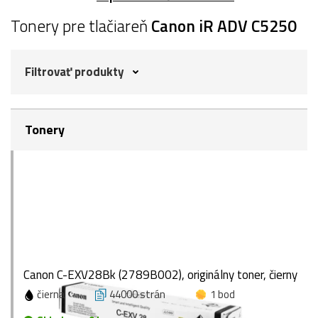
Tonery pre tlačiareň
Canon iR ADV C5250
Filtrovať produkty
Tonery
Canon C-EXV28Bk (2789B002), originálny toner, čierny
čierna
44000 strán
1 bod