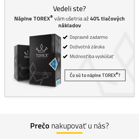
Vedeli ste?
®
Náplne TOREX
vám ušetria až
40% tlačových
nákladov
Dopravné zadarmo
Doživotná záruka
Možnosť iba vyskúšať
®
Čo sú to náplne TOREX
?
Prečo
nakupovať u nás?