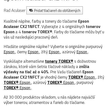
Rad Aculaser
Pridať tlačiareň do obľúbených
Kvalitné náplne, farby a tonery do tlačiarne
Epson
Aculaser CX21NFCT
. Vyberajte z 4 originálnych
tonerov
Epson
a 4
tonerov TOREX®
. Farby do tlačiarne môžu byť u
vás už nasledujúci pracovný deň.
Hľadáte originálne náplne? Vyberte si originálne purpurový
Epson
, čierny
Epson
, žltý
Epson
, azúrový
Epson
.
Vyskúšajte alternatívne
tonery TOREX®
s doživotnou
zárukou, ktoré vám šetria tlačové náklady a
znížia
výdavky na tlač až o 40%
. Pre Vašu tlačiareň
Epson
Aculaser CX21NFCT
je vhodný čierny
TOREX®
Epson
, žltý
TOREX®
Epson
, azúrový
TOREX®
Epson
, purpurový
TOREX®
Epson
.
Až 30 000 produktov skladom, u nás nájdete najväčší
výber tonerov, atramentov a farieb do tlačiarne.