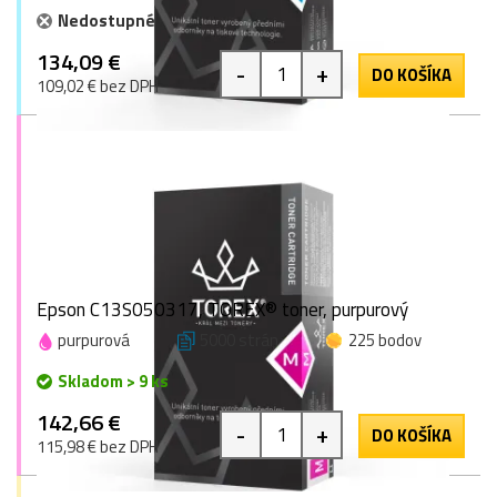
Nedostupné
134,09 €
-
+
DO KOŠÍKA
109,02 € bez DPH
Epson C13S050317, TOREX® toner, purpurový
purpurová
5000 strán
225 bodov
Skladom > 9 ks
142,66 €
-
+
DO KOŠÍKA
115,98 € bez DPH