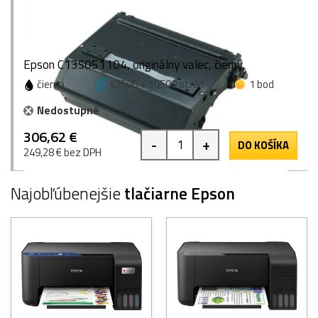
Epson C13S051104, originálny valec, čierny
čierna
42500 + 10500 strán
1 bod
Nedostupné
306,62 €
-
+
DO KOŠÍKA
249,28 € bez DPH
Najobľúbenejšie
tlačiarne Epson