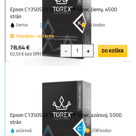
Epson C13S050319, TOREX® toner, čierny, 4500
strán
čierna
4500 strán
94 bodov
Skladom - externe
78,64 €
-
+
DO KOŠÍKA
63,93 € bez DPH
Epson C13S050318, TOREX® toner, azúrový, 5000
strán
azúrová
5000 strán
208 bodov