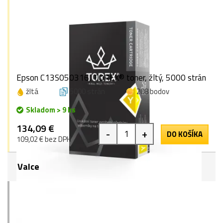
Epson C13S050316, TOREX® toner, žltý, 5000 strán
žltá
5000 strán
208 bodov
Skladom > 9 ks
134,09 €
-
+
DO KOŠÍKA
109,02 € bez DPH
Valce