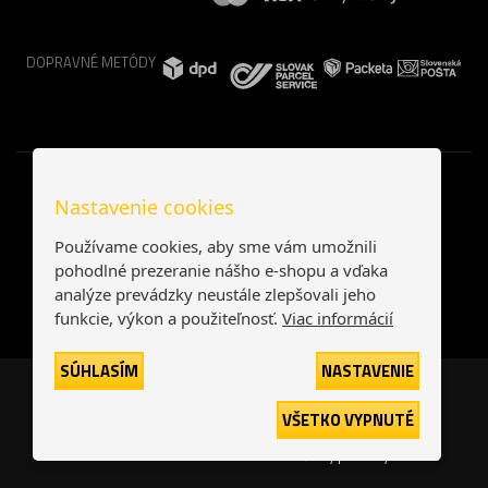
DOPRAVNÉ METÓDY
Nastavenie cookies
Používame cookies, aby sme vám umožnili
pohodlné prezeranie nášho e-shopu a vďaka
analýze prevádzky neustále zlepšovali jeho
funkcie, výkon a použiteľnosť.
Viac informácií
SÚHLASÍM
NASTAVENIE
Česká republika
Slovensko
VŠETKO VYPNUTÉ
© 2026
interNETmania SK s.r.o.
Všetky práva vyhradené
-
-