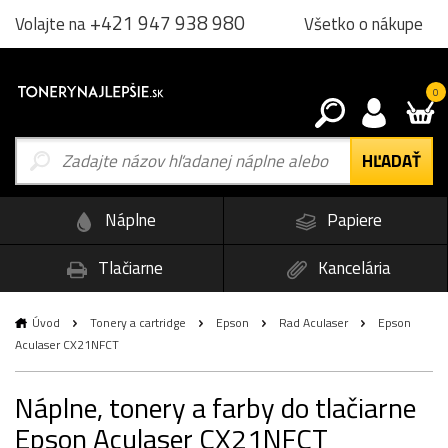
+421 947 938 980
Všetko o nákupe
Volajte na
0
Náplne
Papiere
Tlačiarne
Kancelária
Úvod
Tonery a cartridge
Epson
Rad Aculaser
Epson
Aculaser CX21NFCT
Náplne, tonery a farby do tlačiarne
Epson Aculaser CX21NFCT