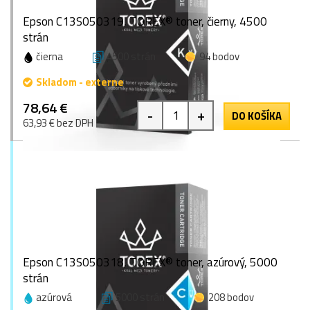
Epson C13S050319, TOREX® toner, čierny, 4500
strán
čierna
4500 strán
94 bodov
Skladom - externe
78,64 €
-
+
DO KOŠÍKA
63,93 € bez DPH
Epson C13S050318, TOREX® toner, azúrový, 5000
strán
azúrová
5000 strán
208 bodov