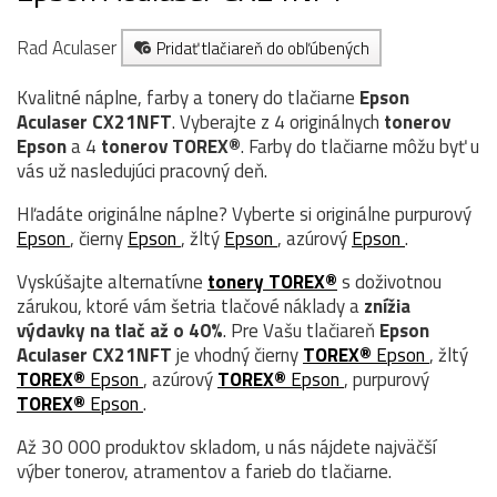
Rad Aculaser
Pridať tlačiareň do obľúbených
Kvalitné náplne, farby a tonery do tlačiarne
Epson
Aculaser CX21NFT
. Vyberajte z 4 originálnych
tonerov
Epson
a 4
tonerov TOREX®
. Farby do tlačiarne môžu byť u
vás už nasledujúci pracovný deň.
Hľadáte originálne náplne? Vyberte si originálne purpurový
Epson
, čierny
Epson
, žltý
Epson
, azúrový
Epson
.
Vyskúšajte alternatívne
tonery TOREX®
s doživotnou
zárukou, ktoré vám šetria tlačové náklady a
znížia
výdavky na tlač až o 40%
. Pre Vašu tlačiareň
Epson
Aculaser CX21NFT
je vhodný čierny
TOREX®
Epson
, žltý
TOREX®
Epson
, azúrový
TOREX®
Epson
, purpurový
TOREX®
Epson
.
Až 30 000 produktov skladom, u nás nájdete najväčší
výber tonerov, atramentov a farieb do tlačiarne.