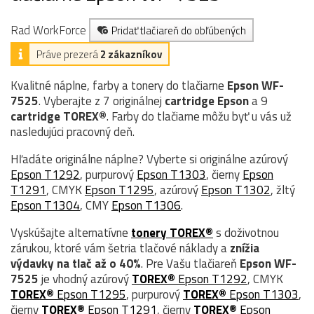
Rad WorkForce
Pridať tlačiareň do obľúbených
Práve prezerá
2 zákazníkov
Kvalitné náplne, farby a tonery do tlačiarne
Epson WF-
7525
. Vyberajte z 7 originálnej
cartridge
Epson
a 9
cartridge TOREX®
. Farby do tlačiarne môžu byť u vás už
nasledujúci pracovný deň.
Hľadáte originálne náplne? Vyberte si originálne azúrový
Epson T1292
, purpurový
Epson T1303
, čierny
Epson
T1291
, CMYK
Epson T1295
, azúrový
Epson T1302
, žltý
Epson T1304
, CMY
Epson T1306
.
Vyskúšajte alternatívne
tonery TOREX®
s doživotnou
zárukou, ktoré vám šetria tlačové náklady a
znížia
výdavky na tlač až o 40%
. Pre Vašu tlačiareň
Epson WF-
7525
je vhodný azúrový
TOREX®
Epson T1292
, CMYK
TOREX®
Epson T1295
, purpurový
TOREX®
Epson T1303
,
čierny
TOREX®
Epson T1291
, čierny
TOREX®
Epson