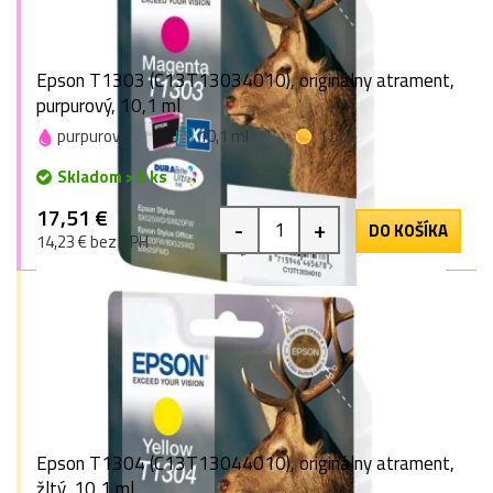
Epson T1303 (C13T13034010), originálny atrament,
purpurový, 10,1 ml
purpurová
10,1 ml
1 bod
Skladom > 5 ks
17,51 €
-
+
DO KOŠÍKA
14,23 € bez DPH
Epson T1304 (C13T13044010), originálny atrament,
žltý, 10,1 ml