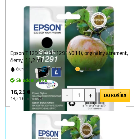
Epson T1291 (C13T12914011), originálny atrament,
čierny, 11,2 ml
čierna
11,2 ml
1 bod
Skladom > 9 ks
16,25 €
-
+
DO KOŠÍKA
13,21 € bez DPH