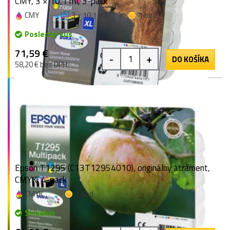
CMY, 3 × 10,1 ml, 3-pack
CMY
3 × 10,1 ml
1 bod
Posledný kus
71,59 €
-
+
DO KOŠÍKA
58,20 € bez DPH
Epson T1295 (C13T12954010), originálny atrament,
CMYK, 4-pack
CMYK
1 bod
Skladom