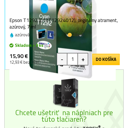
Epson T1292 (C13T12924012), originálny atrament,
azúrový, 7 ml
azúrová
7 ml
1 bod
Skladom > 9 ks
15,90 €
-
+
DO KOŠÍKA
12,93 € bez DPH
Chcete ušetriť na náplniach pre
túto tlačiareň?
®