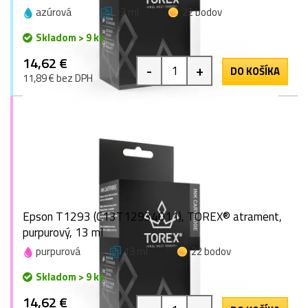
azúrová
13 ml
22 bodov
Skladom > 9 ks
14,62 €
-
+
DO KOŠÍKA
11,89 € bez DPH
Epson T1293 (C13T12934011), TOREX® atrament,
purpurový, 13 ml
purpurová
13 ml
22 bodov
Skladom > 9 ks
14,62 €