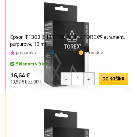
Epson T1303 (C13T13034010), TOREX® atrament,
purpurový, 18 ml
purpurová
18 ml
26 bodov
Skladom > 9 ks
16,64 €
-
+
DO KOŠÍKA
13,52 € bez DPH