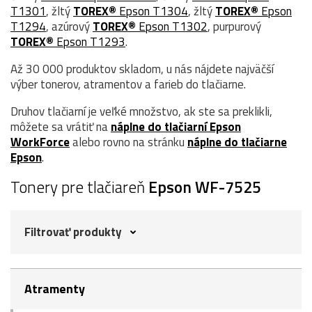
T1301
, žltý
TOREX®
Epson T1304
, žltý
TOREX®
Epson
T1294
, azúrový
TOREX®
Epson T1302
, purpurový
TOREX®
Epson T1293
.
Až 30 000 produktov skladom, u nás nájdete najväčší
výber tonerov, atramentov a farieb do tlačiarne.
Druhov tlačiarní je veľké množstvo, ak ste sa preklikli,
môžete sa vrátiť na
náplne do tlačiarní Epson
WorkForce
alebo rovno na stránku
náplne do tlačiarne
Epson
.
Tonery pre tlačiareň
Epson WF-7525
Filtrovať produkty
Atramenty