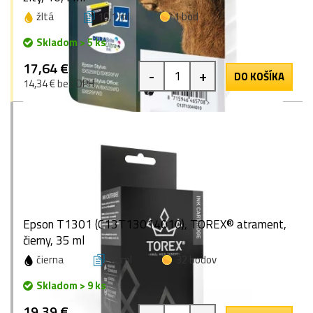
žltá
10,1 ml
1 bod
Skladom > 5 ks
17,64 €
-
+
DO KOŠÍKA
14,34 € bez DPH
Epson T1301 (C13T13014010), TOREX® atrament,
čierny, 35 ml
čierna
35 ml
32 bodov
Skladom > 9 ks
19,39 €