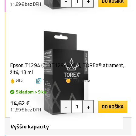
-
+
DO KOŠÍKA
11,89 € bez DPH
Epson T1294 (C13T12944011), TOREX® atrament,
žltý, 13 ml
žltá
13 ml
22 bodov
Skladom > 9 ks
14,62 €
-
+
DO KOŠÍKA
11,89 € bez DPH
Vyššie kapacity