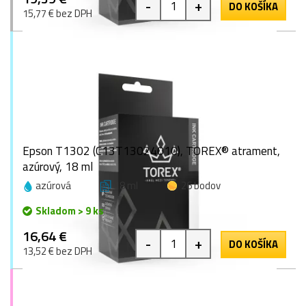
-
+
DO KOŠÍKA
15,77 € bez DPH
Epson T1302 (C13T13024010), TOREX® atrament,
azúrový, 18 ml
azúrová
18 ml
26 bodov
Skladom > 9 ks
16,64 €
-
+
DO KOŠÍKA
13,52 € bez DPH