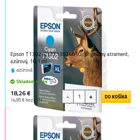
Epson T1302 (C13T13024010), originálny atrament,
azúrový, 10,1 ml
azúrová
10,1 ml
1 bod
Skladom > 5 ks
18,26 €
-
+
DO KOŠÍKA
14,85 € bez DPH