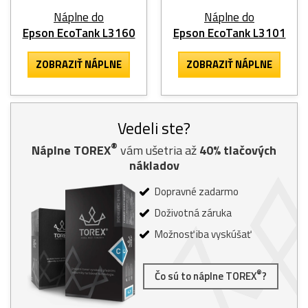
Náplne do
Náplne do
Epson EcoTank L3160
Epson EcoTank L3101
ZOBRAZIŤ NÁPLNE
ZOBRAZIŤ NÁPLNE
Vedeli ste?
®
Náplne TOREX
vám ušetria až
40% tlačových
nákladov
Dopravné zadarmo
Doživotná záruka
Možnosť iba vyskúšať
®
Čo sú to náplne TOREX
?