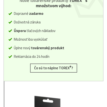
Nové továrenské produkty
TOREX
s
množstvom výhod:
Dopravné
zadarmo
Doživotná záruka
Úspora
tlačových nákladov
Možnosť iba vyskúšať
Úplne nový
továrenský produkt
Reklamácia do 24 hodín
®
Čo sú to náplne TOREX
?