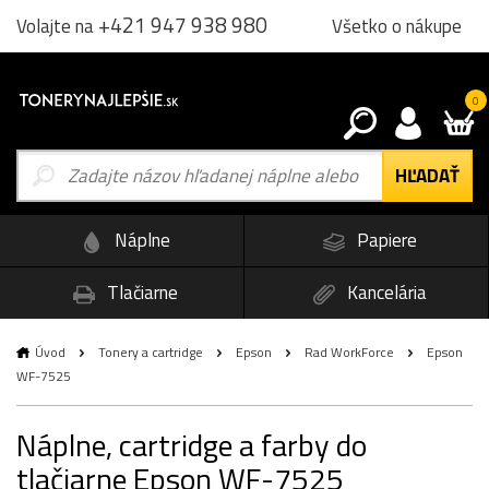
+421 947 938 980
Všetko o nákupe
Volajte na
0
Náplne
Papiere
Tlačiarne
Kancelária
Úvod
Tonery a cartridge
Epson
Rad WorkForce
Epson
WF-7525
Náplne, cartridge a farby do
tlačiarne Epson WF-7525