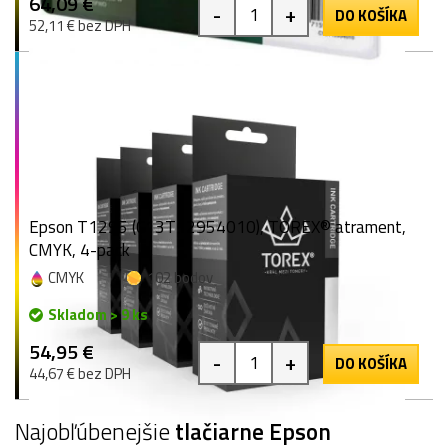
64,09 €
-
+
DO KOŠÍKA
52,11 € bez DPH
Epson T1295 (C13T12954010), TOREX® atrament,
CMYK, 4-pack
CMYK
102 bodov
Skladom > 9 ks
54,95 €
-
+
DO KOŠÍKA
44,67 € bez DPH
Najobľúbenejšie
tlačiarne Epson