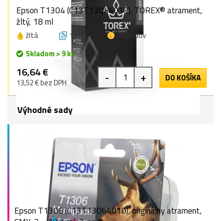
Epson T1304 (C13T13044010), TOREX® atrament,
žltý, 18 ml
žltá
18 ml
26 bodov
Skladom > 9 ks
16,64 €
-
+
DO KOŠÍKA
13,52 € bez DPH
Výhodné sady
Epson T1306 (C13T13064010), originálny atrament,