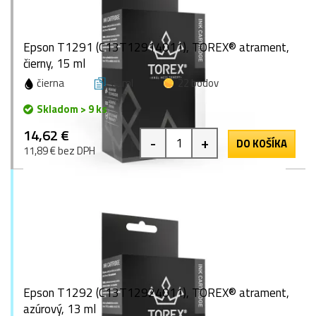
Epson T1291 (C13T12914011), TOREX® atrament,
čierny, 15 ml
čierna
15 ml
22 bodov
Skladom > 9 ks
14,62 €
-
+
DO KOŠÍKA
11,89 € bez DPH
Epson T1292 (C13T12924011), TOREX® atrament,
azúrový, 13 ml