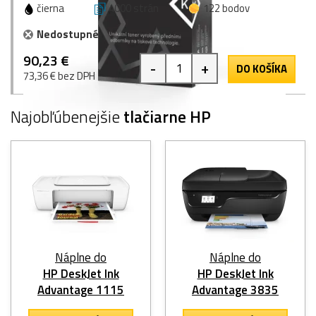
čierna
4000 strán
122 bodov
Nedostupné
90,23 €
-
+
DO KOŠÍKA
73,36 € bez DPH
Najobľúbenejšie
tlačiarne HP
Náplne do
Náplne do
HP DeskJet Ink
HP DeskJet Ink
Advantage 1115
Advantage 3835