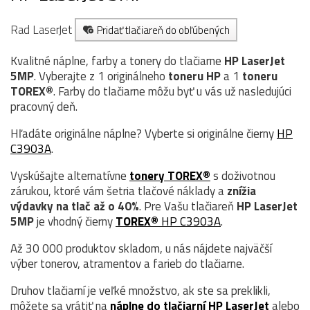
Rad LaserJet
Pridať tlačiareň do obľúbených
Kvalitné náplne, farby a tonery do tlačiarne
HP LaserJet
5MP
. Vyberajte z 1 originálneho
toneru
HP
a 1
toneru
TOREX®
. Farby do tlačiarne môžu byť u vás už nasledujúci
pracovný deň.
Hľadáte originálne náplne? Vyberte si originálne čierny
HP
C3903A
.
Vyskúšajte alternatívne
tonery TOREX®
s doživotnou
zárukou, ktoré vám šetria tlačové náklady a
znížia
výdavky na tlač až o 40%
. Pre Vašu tlačiareň
HP LaserJet
5MP
je vhodný čierny
TOREX®
HP C3903A
.
Až 30 000 produktov skladom, u nás nájdete najväčší
výber tonerov, atramentov a farieb do tlačiarne.
Druhov tlačiarní je veľké množstvo, ak ste sa preklikli,
môžete sa vrátiť na
náplne do tlačiarní HP LaserJet
alebo