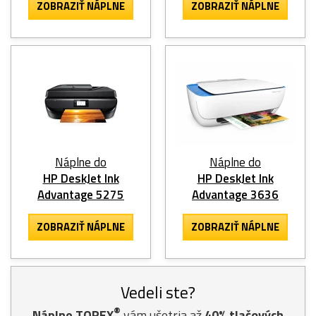
ZOBRAZIŤ NÁPLNE
ZOBRAZIŤ NÁPLNE
Náplne do
Náplne do
HP DeskJet Ink
HP DeskJet Ink
Advantage 5275
Advantage 3636
ZOBRAZIŤ NÁPLNE
ZOBRAZIŤ NÁPLNE
Vedeli ste?
®
Náplne TOREX
vám ušetria až
40% tlačových