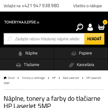
+421 947 938 980
Všetko o nákupe
Volajte na
0
Náplne
Papiere
Tlačiarne
Kancelária
Úvod
Tonery a cartridge
HP
Rad LaserJet
HP LaserJet
5MP
Náplne, tonery a farby do tlačiarne
HP LaserJet 5MP