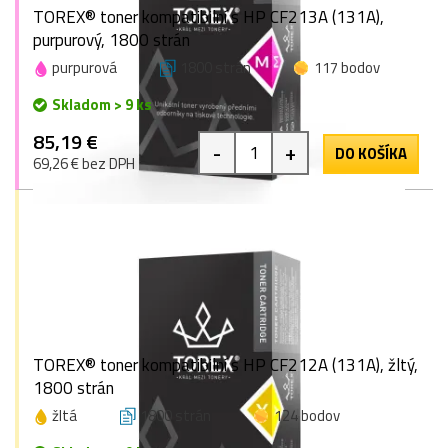
TOREX® toner kompatibilní s HP CF213A (131A),
purpurový, 1800 strán
purpurová
1800 strán
117 bodov
Skladom > 9 ks
85,19 €
-
+
DO KOŠÍKA
69,26 € bez DPH
TOREX® toner kompatibilní s HP CF212A (131A), žltý,
1800 strán
žltá
1800 strán
124 bodov