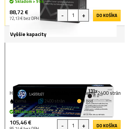
Skladom > 9 ks
88,72 €
-
+
DO KOŠÍKA
72,13 € bez DPH
Vyššie kapacity
HP CF210X (131X), originálny toner, čierny, 2400 strán
čierna
2400 strán
1 bod
Skladom > 9 ks
105,46 €
-
+
DO KOŠÍKA
85,74 € bez DPH