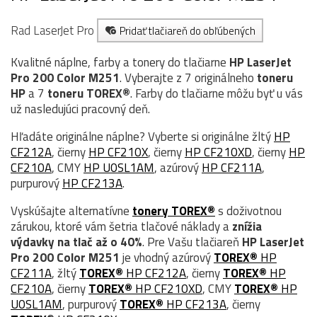
Rad LaserJet Pro
Pridať tlačiareň do obľúbených
Kvalitné náplne, farby a tonery do tlačiarne
HP LaserJet
Pro 200 Color M251
. Vyberajte z 7 originálneho
toneru
HP
a 7
toneru TOREX®
. Farby do tlačiarne môžu byť u vás
už nasledujúci pracovný deň.
Hľadáte originálne náplne? Vyberte si originálne žltý
HP
CF212A
, čierny
HP CF210X
, čierny
HP CF210XD
, čierny
HP
CF210A
, CMY
HP U0SL1AM
, azúrový
HP CF211A
,
purpurový
HP CF213A
.
Vyskúšajte alternatívne
tonery TOREX®
s doživotnou
zárukou, ktoré vám šetria tlačové náklady a
znížia
výdavky na tlač až o 40%
. Pre Vašu tlačiareň
HP LaserJet
Pro 200 Color M251
je vhodný azúrový
TOREX®
HP
CF211A
, žltý
TOREX®
HP CF212A
, čierny
TOREX®
HP
CF210A
, čierny
TOREX®
HP CF210XD
, CMY
TOREX®
HP
U0SL1AM
, purpurový
TOREX®
HP CF213A
, čierny