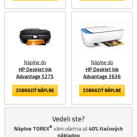
Náplne do
Náplne do
HP DeskJet Ink
HP DeskJet Ink
Advantage 5275
Advantage 3636
ZOBRAZIŤ NÁPLNE
ZOBRAZIŤ NÁPLNE
Vedeli ste?
®
Náplne TOREX
vám ušetria až
40% tlačových
nákladov