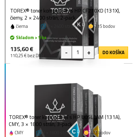
TOREX® toner kompatibilní s HP CF210XD (131X),
čierny, 2 × 2400 strán, 2-pack
čierna
2 × 2400 strán
215 bodov
Skladom > 9 ks
135,60 €
-
+
DO KOŠÍKA
110,25 € bez DPH
TOREX® toner kompatibilní s HP U0SL1AM (131A),
CMY, 3 × 1800 strán, 3-pack
CMY
3 × 1800 strán
421 bodov