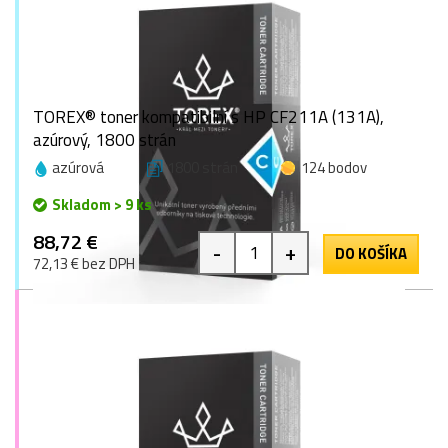
TOREX® toner kompatibilní s HP CF211A (131A),
azúrový, 1800 strán
azúrová
1800 strán
124 bodov
Skladom > 9 ks
88,72 €
-
+
DO KOŠÍKA
72,13 € bez DPH