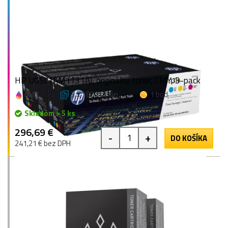
HP U0SL1AM (131A), originálny toner, CMY, 3-pack
CMY
3 × 1800 strán
1 bod
Skladom > 5 ks
296,69 €
-
+
DO KOŠÍKA
241,21 € bez DPH