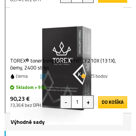
TOREX® toner kompatibilní s HP CF210X (131X),
čierny, 2400 strán
čierna
2400 strán
125 bodov
Skladom > 9 ks
90,23 €
-
+
DO KOŠÍKA
73,36 € bez DPH
Výhodné sady