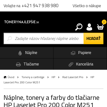
+421 947 938 980
Všetko o nákupe
Volajte na
0
Náplne
Papiere
Tlačiarne
Kancelária
Úvod
Tonery a cartridge
HP
Rad LaserJet Pro
HP
LaserJet Pro 200 Color M251
Náplne, tonery a farby do tlačiarne
HP LaserJet Pro 200 Color M251