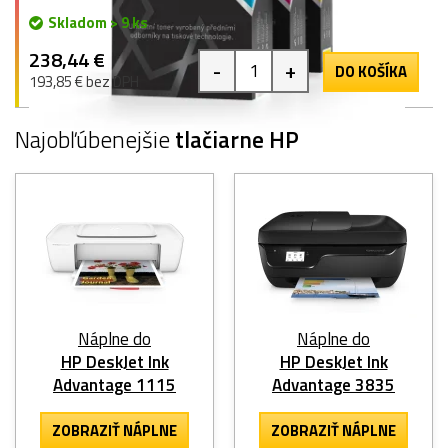
Skladom > 9 ks
238,44 €
-
+
DO KOŠÍKA
193,85 € bez DPH
Najobľúbenejšie
tlačiarne HP
Náplne do
Náplne do
HP DeskJet Ink
HP DeskJet Ink
Advantage 1115
Advantage 3835
ZOBRAZIŤ NÁPLNE
ZOBRAZIŤ NÁPLNE