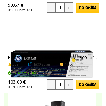
99,67 €
-
+
DO KOŠÍKA
81,03 € bez DPH
HP CF212A (131A), originálny toner, žltý, 1800 strán
žltá
1800 strán
1 bod
Skladom > 9 ks
103,03 €
-
+
DO KOŠÍKA
83,76 € bez DPH