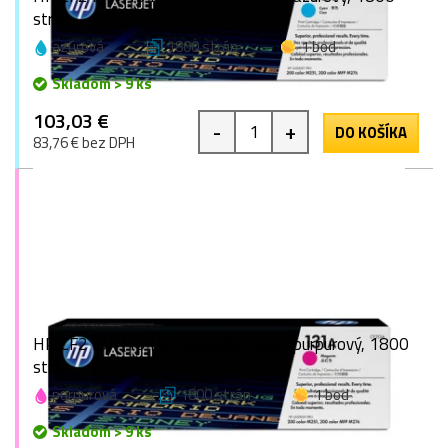
strán
azúrová
1800 strán
1 bod
Skladom > 9 ks
103,03 €
-
+
DO KOŠÍKA
83,76 € bez DPH
HP CF213A (131A), originálny toner, purpurový, 1800
strán
purpurová
1800 strán
1 bod
Skladom > 9 ks