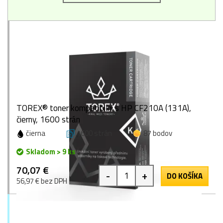
TOREX® toner kompatibilní s HP CF210A (131A),
čierny, 1600 strán
čierna
1600 strán
87 bodov
Skladom > 9 ks
70,07 €
-
+
DO KOŠÍKA
56,97 € bez DPH