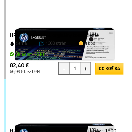
HP CF210A (131A), originálny toner, čierny
čierna
1600 strán
1 bod
Skladom > 5 ks
82,40 €
-
+
DO KOŠÍKA
66,99 € bez DPH
HP CF211A (131A), originálny toner, azúrový, 1800