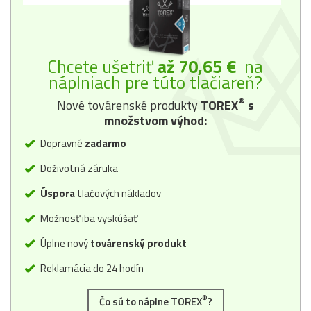
Chcete ušetriť
až 70,65 €
na
náplniach pre túto tlačiareň?
®
Nové továrenské produkty
TOREX
s
množstvom výhod:
Dopravné
zadarmo
Doživotná záruka
Úspora
tlačových nákladov
Možnosť iba vyskúšať
Úplne nový
továrenský produkt
Reklamácia do 24 hodín
®
Čo sú to náplne TOREX
?