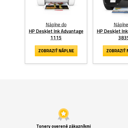
Náplne do
Náplne
HP DeskJet Ink Advantage
HP DeskJet In
1115
383
ZOBRAZIŤ NÁPLNE
ZOBRAZIŤ 
Tonery overené zákazníkmi