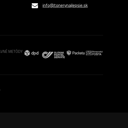
info@tonerynajlepsie.sk
VNÉ METÓDY