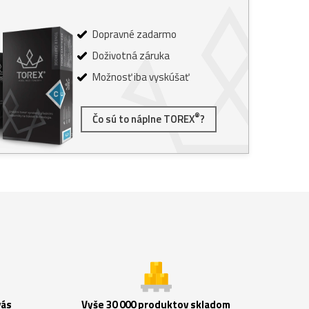
Dopravné zadarmo
Doživotná záruka
Možnosť iba vyskúšať
®
Čo sú to náplne TOREX
?
vás
Vyše 30 000 produktov skladom