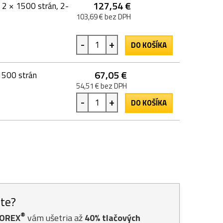
127,54 €
 2 × 1500 strán, 2-
103,69 € bez DPH
-
+
DO KOŠÍKA
67,05 €
1500 strán
54,51 € bez DPH
-
+
DO KOŠÍKA
ste?
®
TOREX
vám ušetria až
40% tlačových