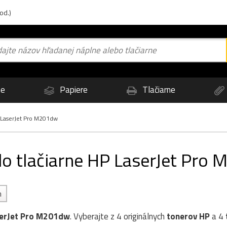
od.)
ne
Papiere
Tlačiarne
LaserJet Pro M201dw
 do tlačiarne HP LaserJet Pro
h
erJet Pro M201dw
. Vyberajte z 4 originálnych
tonerov
HP
a 4