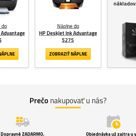
nákladov
 do
Náplne do
k Advantage
HP DeskJet Ink Advantage
5
5275
NÁPLNE
ZOBRAZIŤ NÁPLNE
Prečo
nakupovať u nás?
Dopravné ZADARMO.
Objednávka už zajtra u 