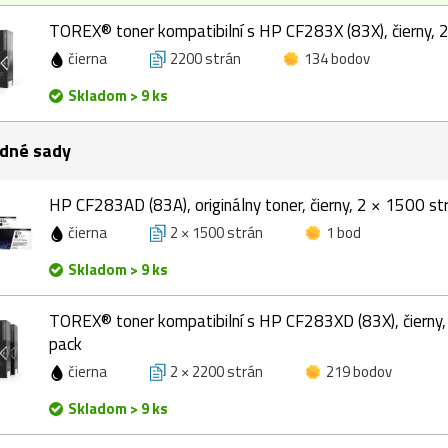
TOREX® toner kompatibilní s HP CF283X (83X), čierny, 
čierna
2200 strán
134 bodov
Skladom > 9 ks
dné sady
HP CF283AD (83A), originálny toner, čierny, 2 × 1500 st
čierna
2 × 1500 strán
1 bod
Skladom > 9 ks
TOREX® toner kompatibilní s HP CF283XD (83X), čierny,
pack
čierna
2 × 2200 strán
219 bodov
Skladom > 9 ks