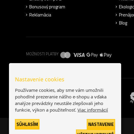
Bonusový program
Ekologic
Reklamácia
Prenájo
Blog
MOŽNOSTI PLATBY
Nastavenie cookies
Používame cookies, aby sme vám umožnili
pohodlné prezeranie nášho e-shopu a vďaka
analýze prevádzky neustále zlepšovali jeho
funkcie, výkon a použiteľnosť.
Viac informácií
SÚHLASÍM
NASTAVENIE