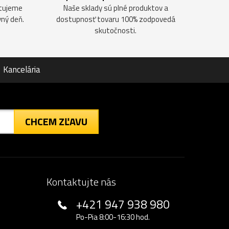
ntujeme
Naše sklady sú plné produktov a
vný deň.
dostupnosť tovaru 100% zodpovedá
skutočnosti.
Kancelária
CHCEM ZĽAVU
Kontaktujte nás
+421 947 938 980
Po-Pia 8:00-16:30 hod.