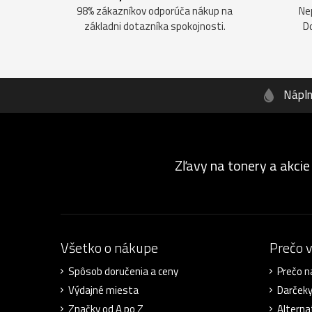
98% zákazníkov odporúča nákup na
Ne
základni dotazníka spokojnosti.
D
Nápl
Zľavy na tonery a akcie
Všetko o nákupe
Prečo 
Spôsob doručenia a ceny
Prečo n
Výdajné miesta
Darček
Značky od A po Z
Alterna