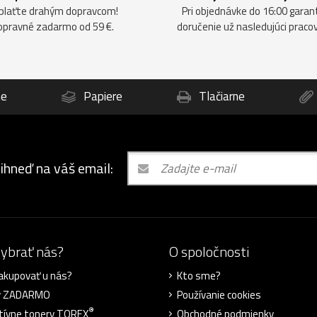
plaťte drahým dopravcom!
Pri objednávke do 16:00 gara
opravné zadarmo od 59 €.
doručenie už nasledujúci praco
ne
Papiere
Tlačiarne
 ihneď na váš email:
vybrať nás?
O spoločnosti
akupovať u nás?
Kto sme?
y ZADARMO
Používanie cookies
®
tívne tonery TOREX
Obchodné podmienky