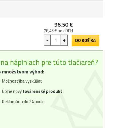
96,50 €
78,45 € bez DPH
-
+
DO KOŠÍKA
na náplniach pre túto tlačiareň?
 množstvom výhod:
Možnosť iba vyskúšať
Úplne nový
továrenský produkt
Reklamácia do 24 hodín