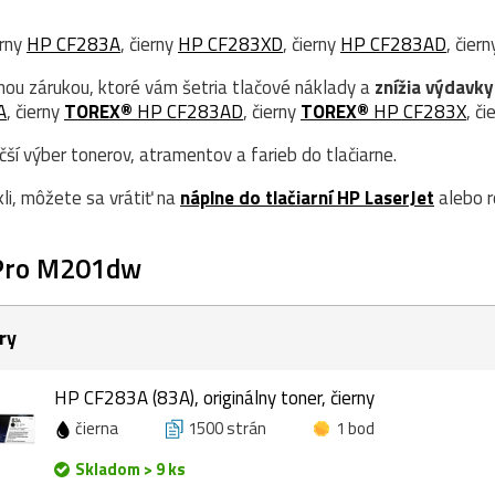
erny
HP CF283A
, čierny
HP CF283XD
, čierny
HP CF283AD
, čier
nou zárukou, ktoré vám šetria tlačové náklady a
znížia výdavky
A
, čierny
TOREX®
HP CF283AD
, čierny
TOREX®
HP CF283X
, či
í výber tonerov, atramentov a farieb do tlačiarne.
kli, môžete sa vrátiť na
náplne do tlačiarní HP LaserJet
alebo r
 Pro M201dw
ry
HP CF283A (83A), originálny toner, čierny
čierna
1500 strán
1 bod
Skladom > 9 ks