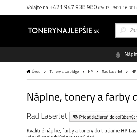
+421 947 938 980
Volajte na
(Po-Pia 8:00-16:30 h
Nápl
Úvod
Tonery a cartridge
HP
Rad LaserJet
HP 
Náplne, tonery a farby
Rad LaserJet
Pridať tlačiareň do obľúbenýc
Kvalitné náplne, farby a tonery do tlačiarne
HP Las