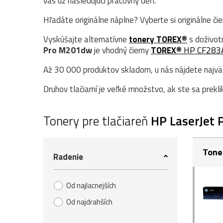
vás už nasledujúci pracovný deň.
Hľadáte originálne náplne? Vyberte si originálne či
Vyskúšajte alternatívne
tonery TOREX®
s doživot
Pro M201dw
je vhodný čierny
TOREX®
HP CF283
Až 30 000 produktov skladom, u nás nájdete najväčš
Druhov tlačiarní je veľké množstvo, ak ste sa prekli
Tonery pre tlačiareň
HP LaserJet
Tone
Radenie
Od najlacnejších
Od najdrahších