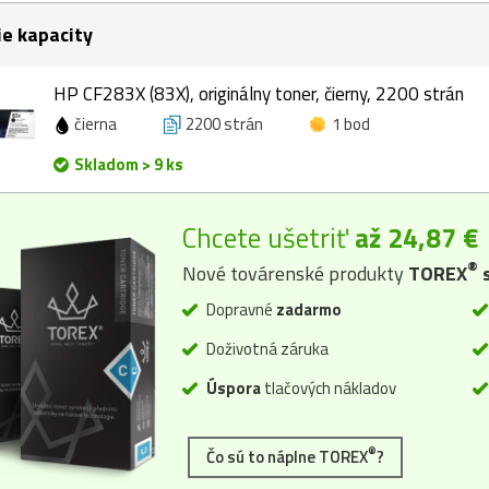
ie kapacity
HP CF283X (83X), originálny toner, čierny, 2200 strán
čierna
2200 strán
1 bod
Skladom > 9 ks
Chcete ušetriť
až 24,87 €
®
Nové továrenské produkty
TOREX
s
Dopravné
zadarmo
Doživotná záruka
Úspora
tlačových nákladov
®
Čo sú to náplne TOREX
?