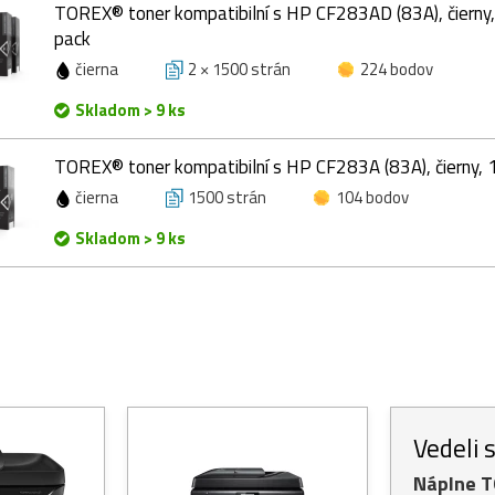
TOREX® toner kompatibilní s HP CF283AD (83A), čierny,
pack
čierna
2 × 1500 strán
224 bodov
Skladom > 9 ks
TOREX® toner kompatibilní s HP CF283A (83A), čierny, 
čierna
1500 strán
104 bodov
Skladom > 9 ks
Vedeli 
Náplne 