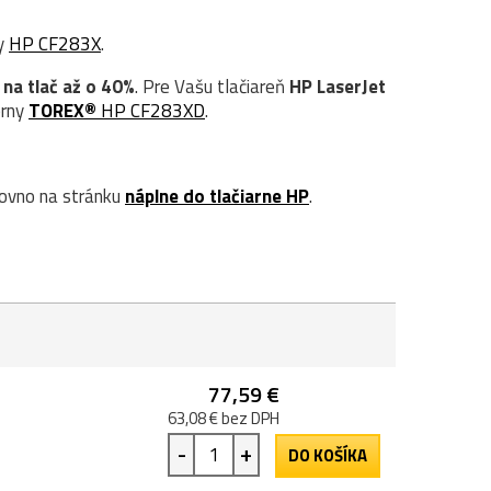
ny
HP CF283X
.
 na tlač až o 40%
. Pre Vašu tlačiareň
HP LaserJet
erny
TOREX®
HP CF283XD
.
ovno na stránku
náplne do tlačiarne HP
.
77,59 €
63,08 € bez DPH
-
+
DO KOŠÍKA