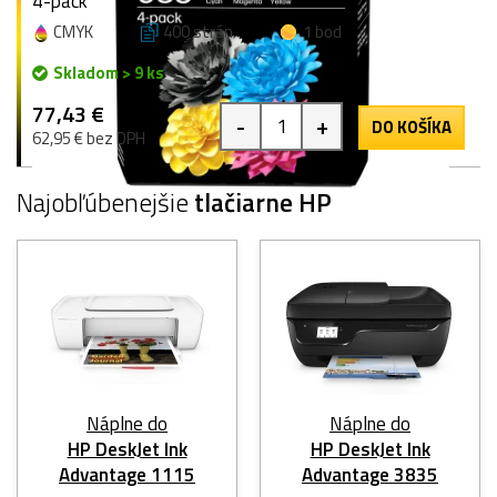
4-pack
CMYK
400 strán
1 bod
Skladom > 9 ks
77,43 €
-
+
DO KOŠÍKA
62,95 € bez DPH
Najobľúbenejšie
tlačiarne HP
Náplne do
Náplne do
HP DeskJet Ink
HP DeskJet Ink
Advantage 1115
Advantage 3835