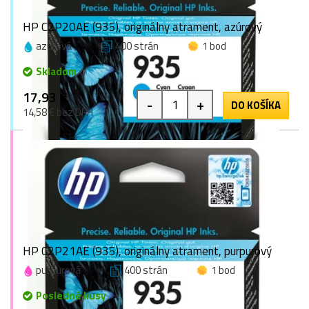
HP C2P20AE (935), originálny atrament, azúrový
azúrová
400 strán
1 bod
Skladom
17,93 €
-
+
DO KOŠÍKA
14,58 € bez DPH
HP C2P21AE (935), originálny atrament, purpurový
purpurová
400 strán
1 bod
Posledné kusy