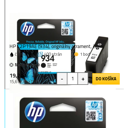
HP C2P19AE (934), originálny atrament, čierny
čierna
400 strán
1 bod
Nedostupné
19,20 €
-
+
DO KOŠÍKA
15,61 € bez DPH