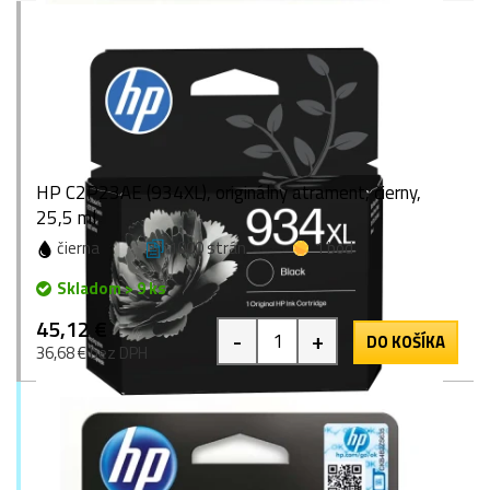
HP C2P23AE (934XL), originálny atrament, čierny,
25,5 ml
čierna
1000 strán
1 bod
Skladom > 9 ks
45,12 €
-
+
DO KOŠÍKA
36,68 € bez DPH