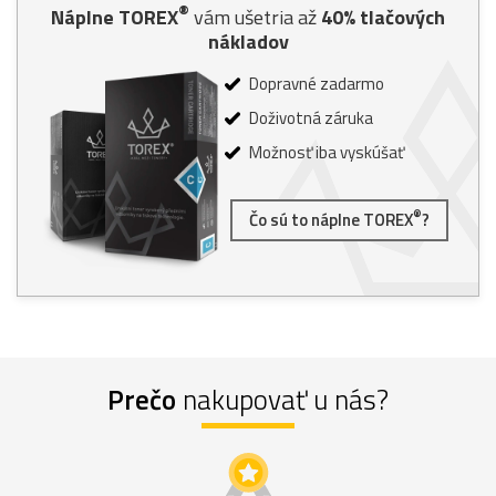
®
Náplne TOREX
vám ušetria až
40% tlačových
nákladov
Dopravné zadarmo
Doživotná záruka
Možnosť iba vyskúšať
®
Čo sú to náplne TOREX
?
Prečo
nakupovať u nás?