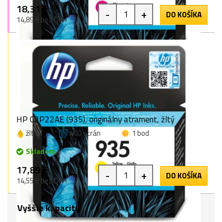
18,31 €
-
+
DO KOŠÍKA
14,89 € bez DPH
HP C2P22AE (935), originálny atrament, žltý
žltá
400 strán
1 bod
Skladom
17,89 €
-
+
DO KOŠÍKA
14,55 € bez DPH
Vyššie kapacity