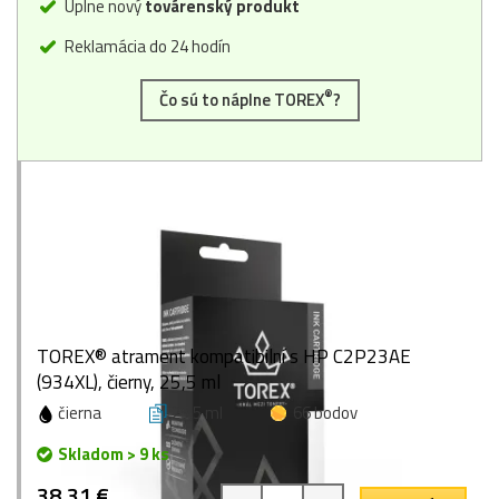
Úplne nový
továrenský produkt
Reklamácia do 24 hodín
®
Čo sú to náplne TOREX
?
TOREX® atrament kompatibilní s HP C2P23AE
(934XL), čierny, 25,5 ml
čierna
25,5 ml
66 bodov
Skladom > 9 ks
38,31 €