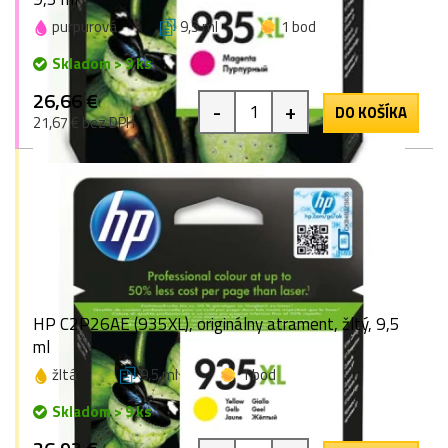
purpurová
9,5 ml
1 bod
Skladom > 9 ks
26,66 €
-
+
DO KOŠÍKA
21,67 € bez DPH
HP C2P26AE (935XL), originálny atrament, žltý, 9,5
ml
žltá
9,5 ml
1 bod
Skladom > 9 ks