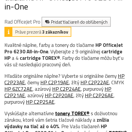
in-One
Rad OfficeJet Pro
Pridať tlačiareň do obľúbených
Práve prezerá
3 zákazníkov
Kvalitné náplne, farby a tonery do tlačiarne
HP OfficeJet
Pro 6230 All-in-One
. Vyberajte z 9 originálnej
cartridge
HP
a 4
cartridge TOREX®
. Farby do tlačiarne môžu byť u
vás už nasledujúci pracovný deň.
Hľadáte originálne náplne? Vyberte si originálne čierny
HP
C2P23AE
, čierny
HP C2P19AE
, žltý
HP C2P22AE
, CMYK
HP 6ZC72AE
, azúrový
HP C2P24AE
, purpurový
HP
C2P21AE
, azúrový
HP C2P20AE
, žltý
HP C2P26AE
,
purpurový
HP C2P25AE
.
Vyskúšajte alternatívne
tonery TOREX®
s doživotnou
zárukou, ktoré vám šetria tlačové náklady a
znížia
výdavky na tlač až o 40%
. Pre Vašu tlačiareň
HP