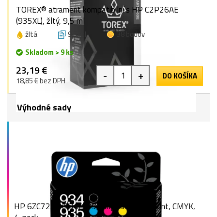
TOREX® atrament kompatibilní s HP C2P26AE
(935XL), žltý, 9,5 ml
žltá
9,5 ml
38 bodov
Skladom > 9 ks
23,19 €
-
+
DO KOŠÍKA
18,85 € bez DPH
Výhodné sady
HP 6ZC72AE (934/935), originálny atrament, CMYK,