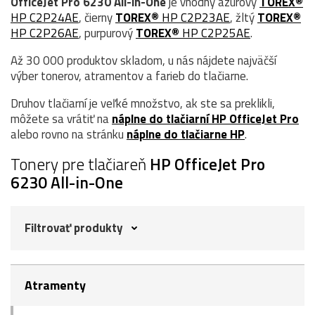
OfficeJet Pro 6230 All-in-One
je vhodný azúrový
TOREX®
HP C2P24AE
, čierny
TOREX®
HP C2P23AE
, žltý
TOREX®
HP C2P26AE
, purpurový
TOREX®
HP C2P25AE
.
Až 30 000 produktov skladom, u nás nájdete najväčší
výber tonerov, atramentov a farieb do tlačiarne.
Druhov tlačiarní je veľké množstvo, ak ste sa preklikli,
môžete sa vrátiť na
náplne do tlačiarní HP OfficeJet Pro
alebo rovno na stránku
náplne do tlačiarne HP
.
Tonery pre tlačiareň
HP OfficeJet Pro
6230 All-in-One
Filtrovať produkty
Atramenty