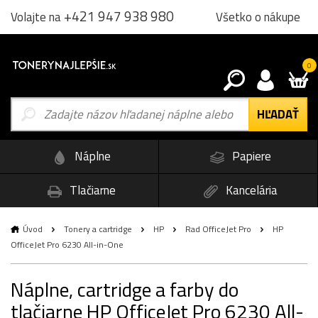
+421 947 938 980
Všetko o nákupe
Volajte na
0
Náplne
Papiere
Tlačiarne
Kancelária
Úvod
Tonery a cartridge
HP
Rad OfficeJet Pro
HP
OfficeJet Pro 6230 All-in-One
Náplne, cartridge a farby do
tlačiarne HP OfficeJet Pro 6230 All-