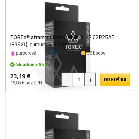
TOREX® atrament kompatibilní s HP C2P25AE
(935XL), purpurový, 9,5 ml
purpurová
9,5 ml
38 bodov
Skladom > 9 ks
23,19 €
-
+
DO KOŠÍKA
18,85 € bez DPH