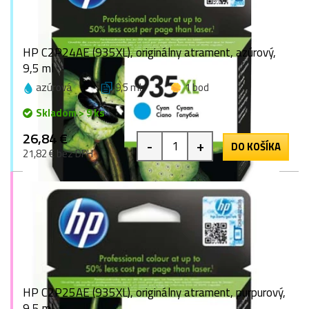
HP C2P24AE (935XL), originálny atrament, azúrový,
9,5 ml
azúrová
9,5 ml
1 bod
Skladom > 9 ks
26,84 €
-
+
DO KOŠÍKA
21,82 € bez DPH
HP C2P25AE (935XL), originálny atrament, purpurový,
9,5 ml