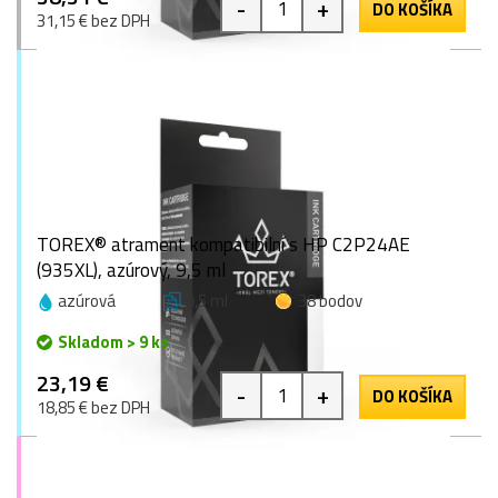
-
+
DO KOŠÍKA
31,15 € bez DPH
TOREX® atrament kompatibilní s HP C2P24AE
(935XL), azúrový, 9,5 ml
azúrová
9,5 ml
38 bodov
Skladom > 9 ks
23,19 €
-
+
DO KOŠÍKA
18,85 € bez DPH