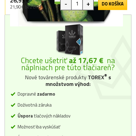
26,93 €
-
+
DO KOŠÍKA
21,90 € bez DPH
Chcete ušetriť
až 17,67 €
na
náplniach pre túto tlačiareň?
®
Nové továrenské produkty
TOREX
s
množstvom výhod:
Dopravné
zadarmo
Doživotná záruka
Úspora
tlačových nákladov
Možnosť iba vyskúšať