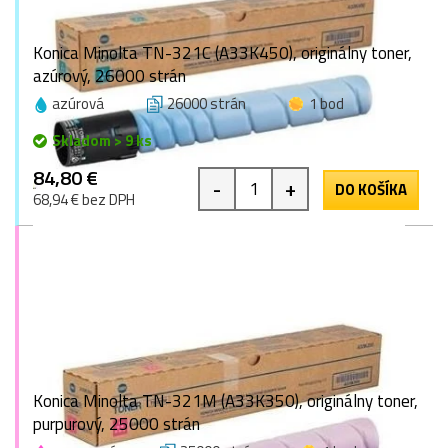
Konica Minolta TN-321C (A33K450), originálny toner,
azúrový, 26000 strán
azúrová
26000 strán
1 bod
Skladom > 9 ks
84,80 €
-
+
DO KOŠÍKA
68,94 € bez DPH
Konica Minolta TN-321M (A33K350), originálny toner,
purpurový, 25000 strán