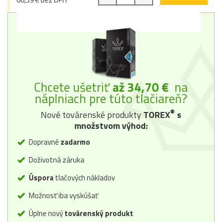
Chcete ušetriť
až 34,70 €
na
náplniach pre túto tlačiareň?
®
Nové továrenské produkty
TOREX
s
množstvom výhod:
Dopravné
zadarmo
Doživotná záruka
Úspora
tlačových nákladov
Možnosť iba vyskúšať
Úplne nový
továrenský produkt