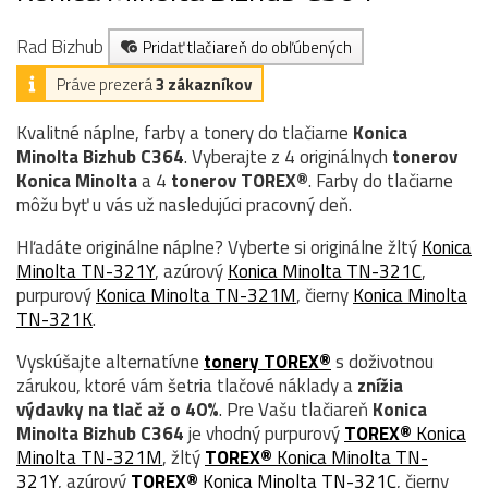
Rad Bizhub
Pridať tlačiareň do obľúbených
Práve prezerá
3 zákazníkov
Kvalitné náplne, farby a tonery do tlačiarne
Konica
Minolta Bizhub C364
. Vyberajte z 4 originálnych
tonerov
Konica Minolta
a 4
tonerov TOREX®
. Farby do tlačiarne
môžu byť u vás už nasledujúci pracovný deň.
Hľadáte originálne náplne? Vyberte si originálne žltý
Konica
Minolta TN-321Y
, azúrový
Konica Minolta TN-321C
,
purpurový
Konica Minolta TN-321M
, čierny
Konica Minolta
TN-321K
.
Vyskúšajte alternatívne
tonery TOREX®
s doživotnou
zárukou, ktoré vám šetria tlačové náklady a
znížia
výdavky na tlač až o 40%
. Pre Vašu tlačiareň
Konica
Minolta Bizhub C364
je vhodný purpurový
TOREX®
Konica
Minolta TN-321M
, žltý
TOREX®
Konica Minolta TN-
321Y
, azúrový
TOREX®
Konica Minolta TN-321C
, čierny