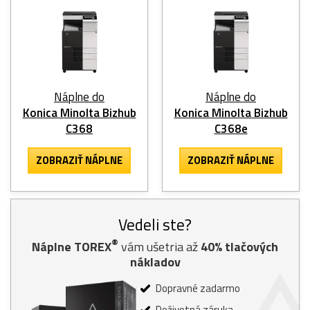
Náplne do
Náplne do
Konica Minolta Bizhub
Konica Minolta Bizhub
C368
C368e
ZOBRAZIŤ NÁPLNE
ZOBRAZIŤ NÁPLNE
Vedeli ste?
®
Náplne TOREX
vám ušetria až
40% tlačových
nákladov
Dopravné zadarmo
Doživotná záruka