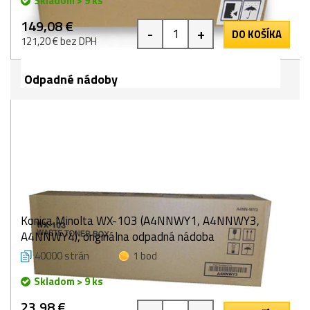
Skladom > 9 ks
149,08 €
-
+
DO KOŠÍKA
121,20 € bez DPH
Odpadné nádoby
Konica Minolta WX-103 (A4NNWY1, A4NNWY3,
A4NNWY4), originálna odpadná nádoba
40000 strán
1 bod
Skladom > 9 ks
23,98 €