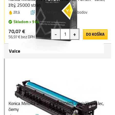
žltý, 25000 strán
žltá
25000 strán
46 bodov
Skladom > 9 ks
70,07 €
-
+
DO KOŠÍKA
56,97 € bez DPH
Valce
Konica Minolta DR-512 (A2XN0RD), originálny valec,
čierny