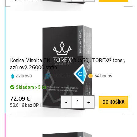
Konica Minolta TN-321C (A33K450), TOREX® toner,
azúrový, 26000 strán
azúrová
26000 strán
54 bodov
Skladom > 5 ks
72,09 €
-
+
DO KOŠÍKA
58,61 € bez DPH