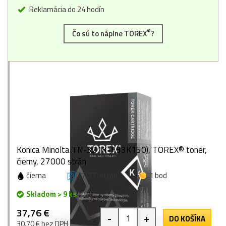
Reklamácia do 24 hodín
®
Čo sú to náplne TOREX
?
Konica Minolta TN-321K (A33K150), TOREX® toner,
čierny, 27000 strán
čierna
27000 strán
1 bod
Skladom > 9 ks
37,76 €
-
+
DO KOŠÍKA
30,70 € bez DPH