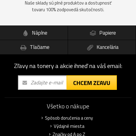
Naše sklady sú plné produktov a dostupnosť
tovaru 100% zodpovedá skutočnosti.
Náplne
Papiere
Tlačiarne
Kancelária
Zľavy na tonery a akcie ihneď na váš email:
CHCEM ZĽAVU
Všetko o nákupe
Spôsob doručenia a ceny
Výdajné miesta
Značky od A po Z