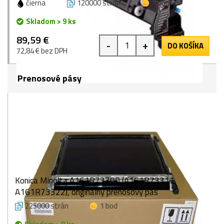
čierna
120000 strán
1 bod
Skladom > 9 ks
89,59 €
-
+
DO KOŠÍKA
72,84 € bez DPH
Prenosové pásy
Konica Minolta A161R73300 (A161R73311,
A161R73322), originálny prenosový pás
225000 strán
1 bod