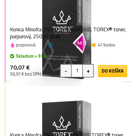
Konica Minolta TN-321M (A33K350), TOREX® toner,
purpurový, 25000 strán
purpurová
25000 strán
47 bodov
Skladom > 9 ks
70,07 €
-
+
DO KOŠÍKA
56,97 € bez DPH
Konica Minolta TN-321Y (A33K250), TOREX® toner,