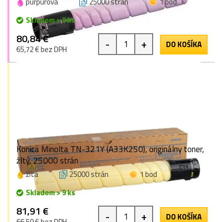
purpurová
25000 strán
1 bod
Skladom > 9 ks
80,84 €
-
+
DO KOŠÍKA
65,72 € bez DPH
Konica Minolta TN-321Y (A33K250), originálny toner,
žltý, 25000 strán
žltá
25000 strán
1 bod
Skladom > 9 ks
81,91 €
-
+
DO KOŠÍKA
66,59 € bez DPH