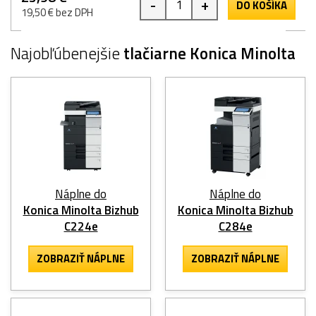
-
+
DO KOŠÍKA
19,50 € bez DPH
Najobľúbenejšie
tlačiarne Konica Minolta
Náplne do
Náplne do
Konica Minolta Bizhub
Konica Minolta Bizhub
C224e
C284e
ZOBRAZIŤ NÁPLNE
ZOBRAZIŤ NÁPLNE