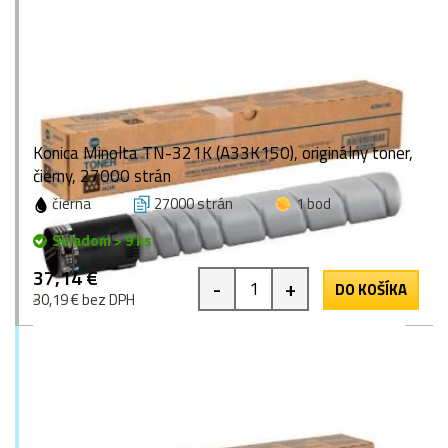
Konica Minolta TN-321K (A33K150), originálny toner,
čierny, 27000 strán
čierna
27000 strán
1 bod
Skladom > 9 ks
37,14 €
-
+
DO KOŠÍKA
30,19 € bez DPH