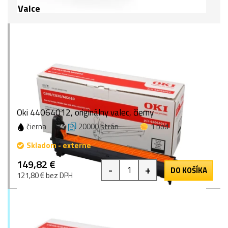
Valce
Oki 44064012, originálny valec, čierny
čierna
20000 strán
1 bod
Skladom - externe
149,82 €
-
+
DO KOŠÍKA
121,80 € bez DPH