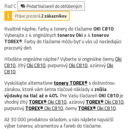
Rad C
Pridať tlačiareň do obľúbených
Práve prezerá
2 zákazníkov
Kvalitné náplne, farby a tonery do tlačiarne
OKI C810
.
Vyberajte z 4 originálnych
tonerov
Oki
a 4
tonerov
TOREX®
. Farby do tlačiarne môžu byť u vás už nasledujúci
pracovný deň.
Hľadáte originálne náplne? Vyberte si originálne čierny
Oki
C810
, žltý
Oki C810
, purpurový
Oki C810
, azúrový
Oki
C810
.
Vyskúšajte alternatívne
tonery TOREX®
s doživotnou
zárukou, ktoré vám šetria tlačové náklady a
znížia
výdavky na tlač až o 40%
. Pre Vašu tlačiareň
OKI C810
je
vhodný žltý
TOREX®
Oki C810
, azúrový
TOREX®
Oki C810
,
purpurový
TOREX®
Oki C810
, čierny
TOREX®
Oki C810
.
Až 30 000 produktov skladom, u nás nájdete najväčší
výber tonerov, atramentov a farieb do tlačiarne.