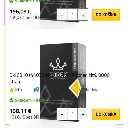
Skladom > 9 ks
196,09 €
-
+
DO KOŠÍKA
159,43 € bez DPH
Oki C810 (44059105), TOREX® toner, žltý, 8000
strán
žltá
8000 strán
327 bodov
Skladom > 9 ks
198,11 €
-
+
DO KOŠÍKA
161,07 € bez DPH