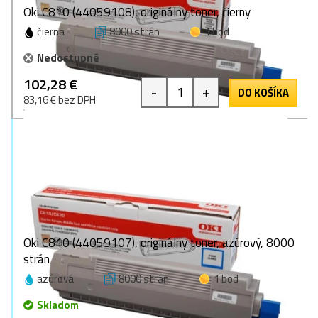
Oki C810 (44059108), originálny toner, čierny
čierna
8000 strán
1 bod
Nedostupné
102,28 €
-
+
DO KOŠÍKA
83,16 € bez DPH
Oki C810 (44059107), originálny toner, azúrový, 8000
strán
azúrová
8000 strán
1 bod
Skladom