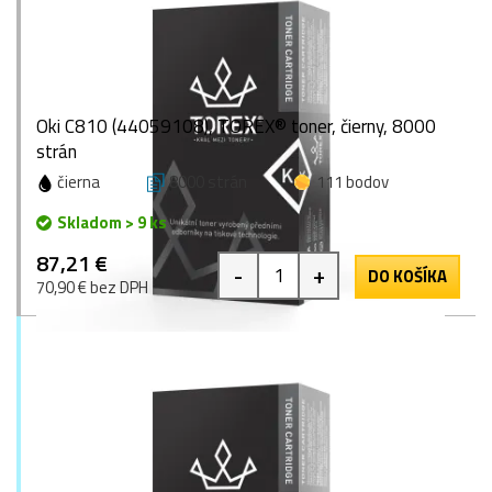
Oki C810 (44059108), TOREX® toner, čierny, 8000
strán
čierna
8000 strán
111 bodov
Skladom > 9 ks
87,21 €
-
+
DO KOŠÍKA
70,90 € bez DPH