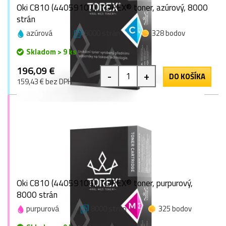
Oki C810 (44059107), TOREX® toner, azúrový, 8000
strán
azúrová
8000 strán
328 bodov
Skladom > 9 ks
196,09 €
-
+
DO KOŠÍKA
159,43 € bez DPH
Oki C810 (44059106), TOREX® toner, purpurový,
8000 strán
purpurová
8000 strán
325 bodov