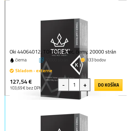
Oki 44064012, TOREX® valec, čierny, 20000 strán
čierna
20000 strán
133 bodov
Skladom - externe
127,54 €
-
+
DO KOŠÍKA
103,69 € bez DPH