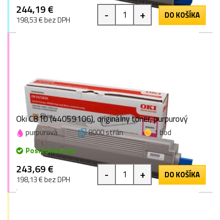
244,19 €
-
+
DO KOŠÍKA
198,53 € bez DPH
Oki C810 (44059106), originálny toner, purpurový
purpurová
8000 strán
1 bod
Posledné kusy
243,69 €
-
+
DO KOŠÍKA
198,13 € bez DPH