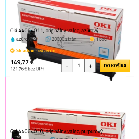
Oki 44064011, originálny valec, azúrový
azúrová
20000 strán
1 bod
Skladom - externe
149,77 €
-
+
DO KOŠÍKA
121,76 € bez DPH
Oki 44064010, originálny valec, purpurový