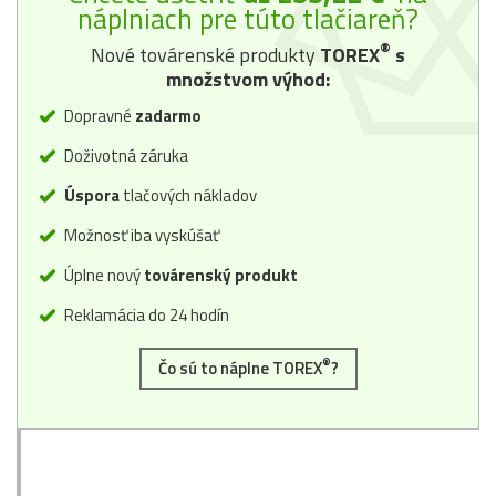
náplniach pre túto tlačiareň?
®
Nové továrenské produkty
TOREX
s
množstvom výhod:
Dopravné
zadarmo
Doživotná záruka
Úspora
tlačových nákladov
Možnosť iba vyskúšať
Úplne nový
továrenský produkt
Reklamácia do 24 hodín
®
Čo sú to náplne TOREX
?