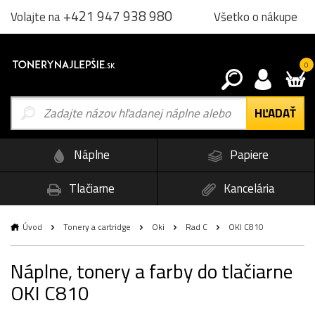
+421 947 938 980
Všetko o nákupe
Volajte na
0
Náplne
Papiere
Tlačiarne
Kancelária
Úvod
Tonery a cartridge
Oki
Rad C
OKI C810
Náplne, tonery a farby do tlačiarne
OKI C810