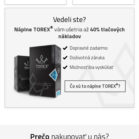
Vedeli ste?
®
Náplne TOREX
vám ušetria až
40% tlačových
nákladov
Dopravné zadarmo
Doživotná záruka
Možnosť iba vyskúšať
®
Čo sú to náplne TOREX
?
Prečo
nakupovať u nás?