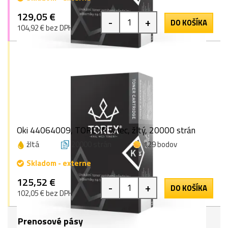
129,05 €
-
+
DO KOŠÍKA
104,92 € bez DPH
Oki 44064009, TOREX® valec, žltý, 20000 strán
žltá
20000 strán
129 bodov
Skladom - externe
125,52 €
-
+
DO KOŠÍKA
102,05 € bez DPH
Prenosové pásy