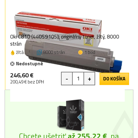
Oki C810 (44059105), originálny toner, žltý, 8000
strán
žltá
8000 strán
1 bod
Nedostupné
246,60 €
-
+
DO KOŠÍKA
200,49 € bez DPH
Chcete ušetriť
až 255,22 €
na