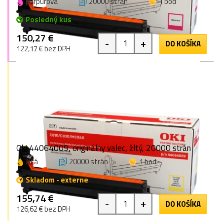
purpurová
20000 strán
1 bod
Posledný kus
150,27 €
-
+
DO KOŠÍKA
122,17 € bez DPH
Oki 44064009, originálny valec, žltý, 20000 strán
žltá
20000 strán
1 bod
Skladom - externe
155,74 €
-
+
DO KOŠÍKA
126,62 € bez DPH