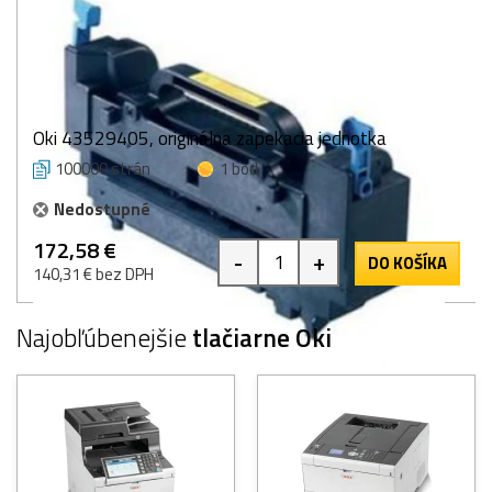
Oki 43529405, originálna zapekacia jednotka
100000 strán
1 bod
Nedostupné
172,58 €
-
+
DO KOŠÍKA
140,31 € bez DPH
Najobľúbenejšie
tlačiarne Oki