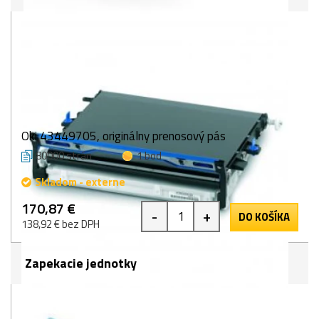
Oki 43449705, originálny prenosový pás
80000 strán
1 bod
Skladom - externe
170,87 €
-
+
DO KOŠÍKA
138,92 € bez DPH
Zapekacie jednotky