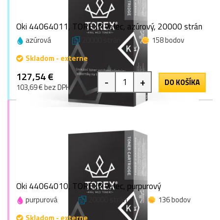
Oki 44064011, TOREX® valec, azúrový, 20000 strán
azúrová
20000 strán
158 bodov
Skladom - externe
127,54 €
-
+
DO KOŠÍKA
103,69 € bez DPH
Oki 44064010, TOREX® valec, purpurový
purpurová
20000 strán
136 bodov
Skladom - externe