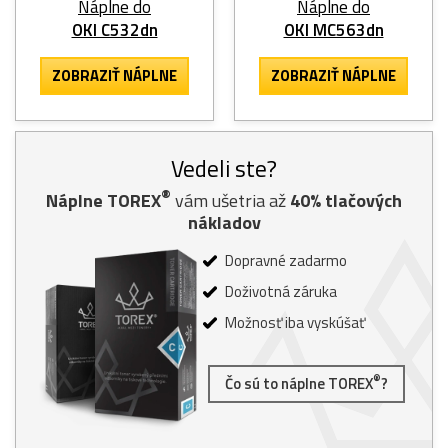
Náplne do
Náplne do
OKI C532dn
OKI MC563dn
ZOBRAZIŤ NÁPLNE
ZOBRAZIŤ NÁPLNE
Vedeli ste?
®
Náplne TOREX
vám ušetria až
40% tlačových
nákladov
Dopravné zadarmo
Doživotná záruka
Možnosť iba vyskúšať
®
Čo sú to náplne TOREX
?