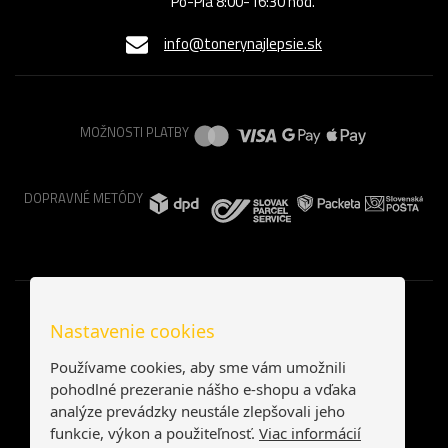
Po-Pia 8:00-16:30 hod.
info@tonerynajlepsie.sk
MOŽNOSTI PLATBY
DOPRAVNÉ METÓDY
Nastavenie cookies
Používame cookies, aby sme vám umožnili
pohodlné prezeranie nášho e-shopu a vďaka
analýze prevádzky neustále zlepšovali jeho
funkcie, výkon a použiteľnosť.
Viac informácií