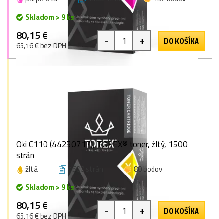
Skladom > 9 ks
80,15 €
-
+
DO KOŠÍKA
65,16 € bez DPH
Oki C110 (44250717), TOREX® toner, žltý, 1500
strán
žltá
1500 strán
80 bodov
Skladom > 9 ks
80,15 €
-
+
DO KOŠÍKA
65,16 € bez DPH