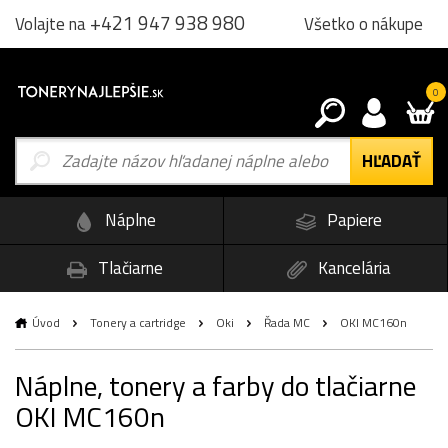
+421 947 938 980
Všetko o nákupe
Volajte na
0
Náplne
Papiere
Tlačiarne
Kancelária
Úvod
Tonery a cartridge
Oki
Řada MC
OKI MC160n
Náplne, tonery a farby do tlačiarne
OKI MC160n