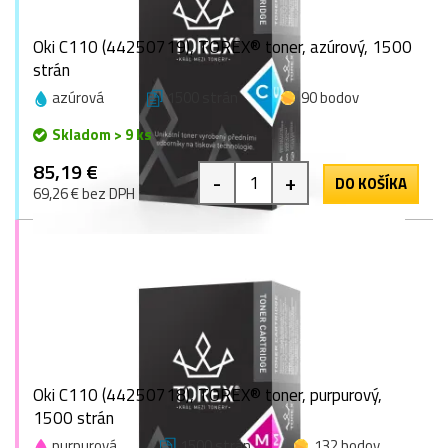
Oki C110 (44250719), TOREX® toner, azúrový, 1500
strán
azúrová
1500 strán
90 bodov
Skladom > 9 ks
85,19 €
-
+
DO KOŠÍKA
69,26 € bez DPH
Oki C110 (44250718), TOREX® toner, purpurový,
1500 strán
purpurová
1500 strán
132 bodov