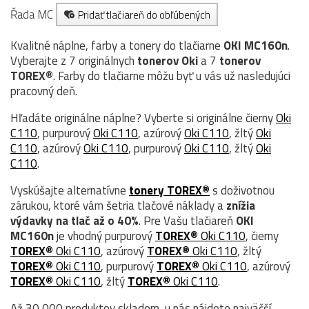
Řada MC
Pridať tlačiareň do obľúbených
Kvalitné náplne, farby a tonery do tlačiarne
OKI MC160n
.
Vyberajte z 7 originálnych
tonerov
Oki
a 7
tonerov
TOREX®
. Farby do tlačiarne môžu byť u vás už nasledujúci
pracovný deň.
Hľadáte originálne náplne? Vyberte si originálne čierny
Oki
C110
, purpurový
Oki C110
, azúrový
Oki C110
, žltý
Oki
C110
, azúrový
Oki C110
, purpurový
Oki C110
, žltý
Oki
C110
.
Vyskúšajte alternatívne
tonery TOREX®
s doživotnou
zárukou, ktoré vám šetria tlačové náklady a
znížia
výdavky na tlač až o 40%
. Pre Vašu tlačiareň
OKI
MC160n
je vhodný purpurový
TOREX®
Oki C110
, čierny
TOREX®
Oki C110
, azúrový
TOREX®
Oki C110
, žltý
TOREX®
Oki C110
, purpurový
TOREX®
Oki C110
, azúrový
TOREX®
Oki C110
, žltý
TOREX®
Oki C110
.
Až 30 000 produktov skladom, u nás nájdete najväčší