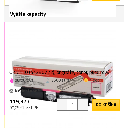
Vyššie kapacity
Oki C110 (44250722), originálny toner, purpurový
purpurová
2500 strán
1 bod
Nedostupné
119,37 €
-
+
DO KOŠÍKA
97,05 € bez DPH