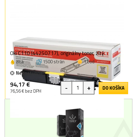
Oki C110 (44250717), originálny toner, žltý
žltá
1500 strán
1 bod
Nedostupné
94,17 €
-
+
DO KOŠÍKA
76,56 € bez DPH