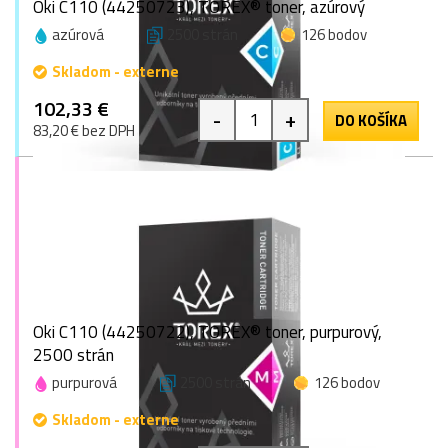
Oki C110 (44250723), TOREX® toner, azúrový
azúrová
2500 strán
126 bodov
Skladom - externe
102,33 €
-
+
DO KOŠÍKA
83,20 € bez DPH
Oki C110 (44250722), TOREX® toner, purpurový,
2500 strán
purpurová
2500 strán
126 bodov
Skladom - externe