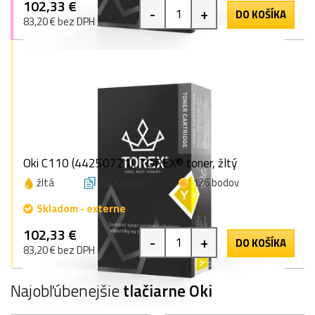
102,33 €
-
+
DO KOŠÍKA
83,20 € bez DPH
Oki C110 (44250721), TOREX® toner, žltý
žltá
2500 strán
126 bodov
Skladom - externe
102,33 €
-
+
DO KOŠÍKA
83,20 € bez DPH
Najobľúbenejšie
tlačiarne Oki