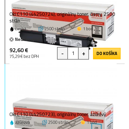
Oki C110 (44250724), originálny toner, čierny, 2500
strán
čierna
2500 strán
1 bod
Nedostupné
92,60 €
-
+
DO KOŠÍKA
75,29 € bez DPH
Oki C110 (44250723), originálny toner, azúrový
azúrová
2500 strán
1 bod