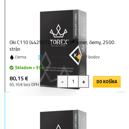
Oki C110 (44250724), TOREX® toner, čierny, 2500
strán
čierna
2500 strán
67 bodov
Skladom > 9 ks
80,15 €
-
+
DO KOŠÍKA
65,16 € bez DPH