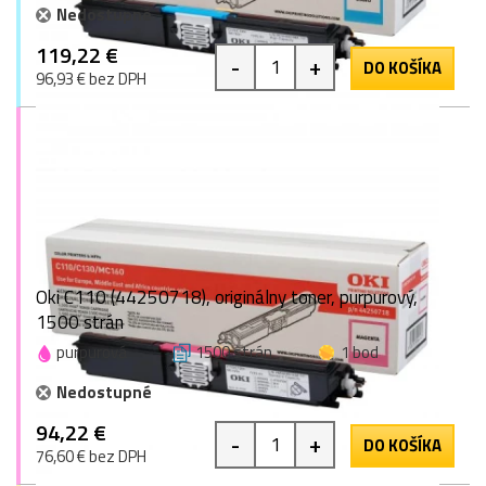
Nedostupné
119,22 €
-
+
DO KOŠÍKA
96,93 € bez DPH
Oki C110 (44250718), originálny toner, purpurový,
1500 strán
purpurová
1500 strán
1 bod
Nedostupné
94,22 €
-
+
DO KOŠÍKA
76,60 € bez DPH