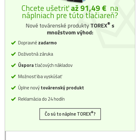
Chcete ušetriť
až 91,49 €
na
náplniach pre túto tlačiareň?
®
Nové továrenské produkty
TOREX
s
množstvom výhod:
Dopravné
zadarmo
Doživotná záruka
Úspora
tlačových nákladov
Možnosť iba vyskúšať
Úplne nový
továrenský produkt
Reklamácia do 24 hodín
®
Čo sú to náplne TOREX
?