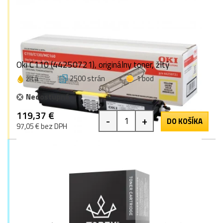
Oki C110 (44250721), originálny toner, žltý
žltá
2500 strán
1 bod
Nedostupné
119,37 €
-
+
DO KOŠÍKA
97,05 € bez DPH