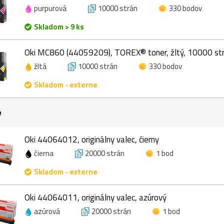
purpurová
10000 strán
330 bodov
Skladom > 9 ks
Oki MC860 (44059209), TOREX® toner, žltý, 10000 st
žltá
10000 strán
330 bodov
Skladom - externe
e
Oki 44064012, originálny valec, čierny
čierna
20000 strán
1 bod
Skladom - externe
Oki 44064011, originálny valec, azúrový
azúrová
20000 strán
1 bod