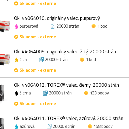
Skladom - externe
Oki 44064010, originálny valec, purpurový
purpurová
20000 strán
1 bod
Skladom - externe
Oki 44064009, originálny valec, žltý, 20000 strán
žltá
20000 strán
1 bod
Skladom - externe
Oki 44064012, TOREX® valec, čierny, 20000 strán
čierna
20000 strán
133 bodov
Skladom - externe
Oki 44064011, TOREX® valec, azúrový, 20000 strán
azúrová
20000 strán
158 bodov