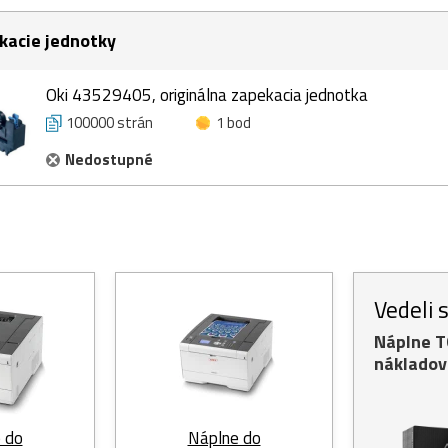
kacie jednotky
Oki 43529405, originálna zapekacia jednotka
100000 strán
1 bod
Nedostupné
Vedeli 
Náplne 
nákladov
 do
Náplne do