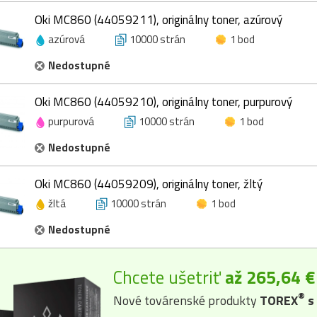
Oki MC860 (44059211), originálny toner, azúrový
azúrová
10000 strán
1 bod
Nedostupné
Oki MC860 (44059210), originálny toner, purpurový
purpurová
10000 strán
1 bod
Nedostupné
Oki MC860 (44059209), originálny toner, žltý
žltá
10000 strán
1 bod
Nedostupné
Chcete ušetriť
až 265,64 €
®
Nové továrenské produkty
TOREX
s