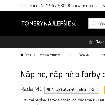
+421 947 938 980
Volajte na
(Po-Pia 8:00-16:30 h
Nápl
Úvod
Tonery a cartridge
Oki
Řada MC
OKI M
Náplne, náplně a farby
Řada MC
Pridať tlačiareň do obľúbených
Kvalitné náplne, farby a tonery do tlačiarne
OKI M