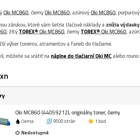
tý
Oki MC860
, čierny
Oki MC860
, azúrový
Oki MC860
, purpurov
nou zárukou, ktoré vám šetria tlačové náklady a
znížia výdavky
860
, žltý
TOREX®
Oki MC860
, čierny
TOREX®
Oki MC860
, azú
í výber tonerov, atramentov a farieb do tlačiarne.
kli, môžete sa vrátiť na
náplne do tlačiarní Oki MC
alebo rovno
xn
ry
Oki MC860 (44059212), originálny toner, čierny
čierna
9500 strán
1 bod
Nedostupné