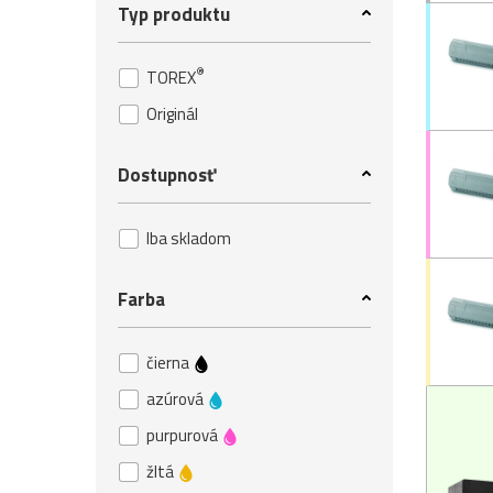
Typ produktu
®
TOREX
Originál
Dostupnosť
Iba skladom
Farba
čierna
azúrová
purpurová
žltá