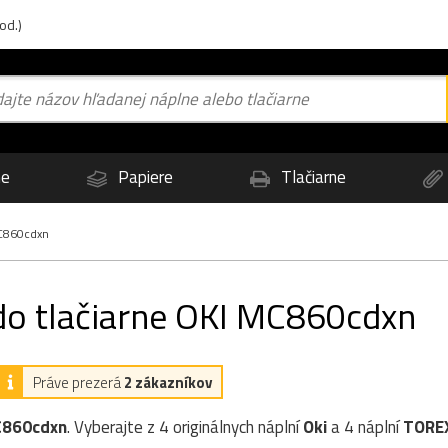
od.)
ne
Papiere
Tlačiarne
C860cdxn
 do tlačiarne OKI MC860cdxn
Práve prezerá
2 zákazníkov
C860cdxn
. Vyberajte z 4 originálnych náplní
Oki
a 4 náplní
TORE