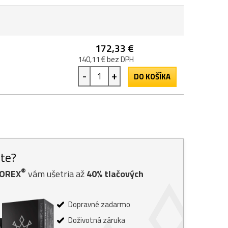
172,33 €
140,11 € bez DPH
-
+
DO KOŠÍKA
ste?
®
TOREX
vám ušetria až
40% tlačových
Dopravné zadarmo
Doživotná záruka