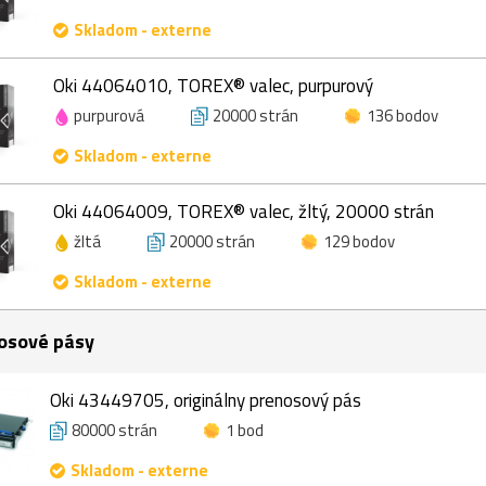
Skladom - externe
Oki 44064010, TOREX® valec, purpurový
purpurová
20000 strán
136 bodov
Skladom - externe
Oki 44064009, TOREX® valec, žltý, 20000 strán
žltá
20000 strán
129 bodov
Skladom - externe
osové pásy
Oki 43449705, originálny prenosový pás
80000 strán
1 bod
Skladom - externe