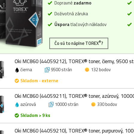
Dopravné
zadarmo
Doživotná záruka
Úspora
tlačových nákladov
®
Čo sú to náplne TOREX
?
Oki MC860 (44059212), TOREX® toner, čierny, 9500 st
čierna
9500 strán
132 bodov
Skladom - externe
Oki MC860 (44059211), TOREX® toner, azúrový, 10000
azúrová
10000 strán
330 bodov
Skladom > 9 ks
Oki MC860 (44059210), TOREX® toner, purpurový, 100