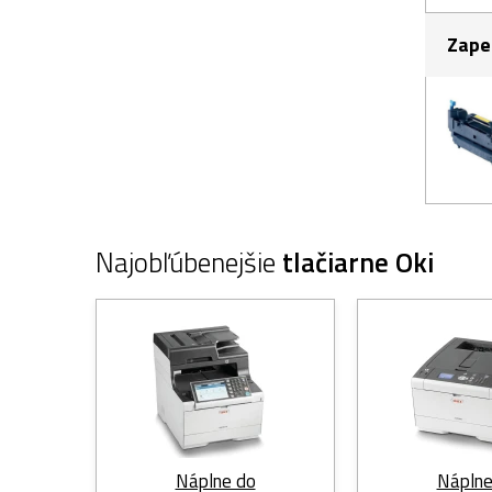
Zape
Najobľúbenejšie
tlačiarne Oki
Náplne do
Náplne