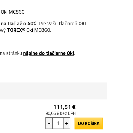
ý
Oki MC860
.
 na tlač až o 40%
. Pre Vašu tlačiareň
OKI
rový
TOREX®
Oki MC860
.
 na stránku
náplne do tlačiarne Oki
.
111,51 €
90,66 € bez DPH
-
+
DO KOŠÍKA