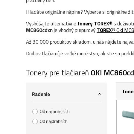
pracovný deň.
Hľadáte originálne náplne? Vyberte si originálne žl
Vyskúšajte alternatívne
tonery TOREX®
s doživot
MC860cdxn
je vhodný purpurový
TOREX®
Oki MC
Až 30 000 produktov skladom, u nás nájdete najväčš
Druhov tlačiarní je veľké množstvo, ak ste sa prekli
Tonery pre tlačiareň
OKI MC860cd
Tone
Radenie
Od najlacnejších
Od najdrahších