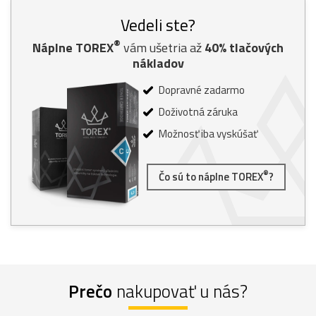
Vedeli ste?
®
Náplne TOREX
vám ušetria až
40% tlačových
nákladov
Dopravné zadarmo
Doživotná záruka
Možnosť iba vyskúšať
®
Čo sú to náplne TOREX
?
Prečo
nakupovať u nás?