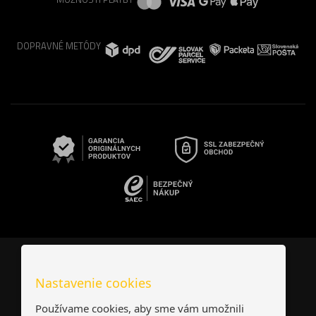
DOPRAVNÉ METÓDY
Česká republika
Slovensko
Nastavenie cookies
© 2026
interNETmania SK s.r.o.
Všetky práva vyhradené
-
-
Používame cookies, aby sme vám umožnili