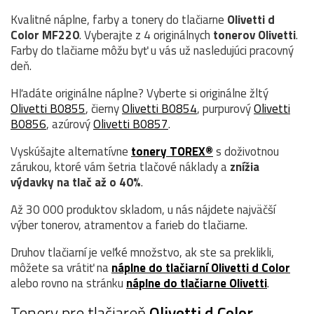
Kvalitné náplne, farby a tonery do tlačiarne
Olivetti d
Color MF220
. Vyberajte z 4 originálnych
tonerov
Olivetti
.
Farby do tlačiarne môžu byť u vás už nasledujúci pracovný
deň.
Hľadáte originálne náplne? Vyberte si originálne žltý
Olivetti B0855
, čierny
Olivetti B0854
, purpurový
Olivetti
B0856
, azúrový
Olivetti B0857
.
Vyskúšajte alternatívne
tonery TOREX®
s doživotnou
zárukou, ktoré vám šetria tlačové náklady a
znížia
výdavky na tlač až o 40%
.
Až 30 000 produktov skladom, u nás nájdete najväčší
výber tonerov, atramentov a farieb do tlačiarne.
Druhov tlačiarní je veľké množstvo, ak ste sa preklikli,
môžete sa vrátiť na
náplne do tlačiarní Olivetti d Color
alebo rovno na stránku
náplne do tlačiarne Olivetti
.
Tonery pre tlačiareň
Olivetti d Color