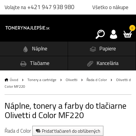
+421 947 938 980
Všetko o nákupe
Volajte na
0
Náplne
Papiere
Tlačiarne
Kancelária
Úvod
Tonery a cartridge
Olivetti
Řada d Color
Olivetti d
Color MF220
Náplne, tonery a farby do tlačiarne
Olivetti d Color MF220
Řada d Color
Pridať tlačiareň do obľúbených