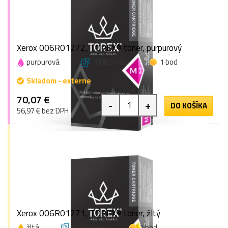
Xerox 006R01272, TOREX® toner, purpurový
purpurová
7000 strán
1 bod
Skladom - externe
70,07 €
-
+
DO KOŠÍKA
56,97 € bez DPH
Xerox 006R01271, TOREX® toner, žltý
žltá
7000 strán
1 bod