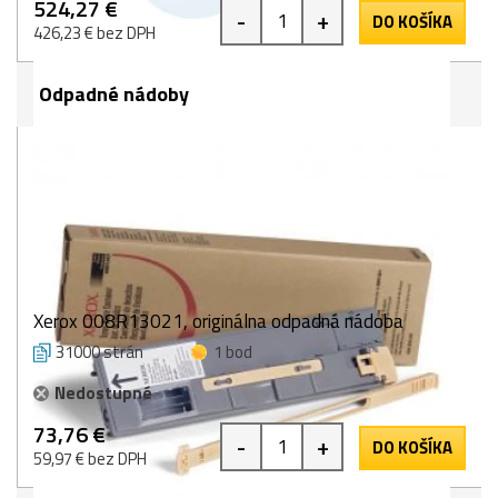
524,27 €
-
+
DO KOŠÍKA
426,23 € bez DPH
Odpadné nádoby
Xerox 008R13021, originálna odpadná nádoba
31000 strán
1 bod
Nedostupné
73,76 €
-
+
DO KOŠÍKA
59,97 € bez DPH