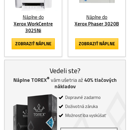
Náplne do
Náplne do
Xerox WorkCentre
Xerox Phaser 3020B
3025Ni
ZOBRAZIŤ NÁPLNE
ZOBRAZIŤ NÁPLNE
Vedeli ste?
®
Náplne TOREX
vám ušetria až
40% tlačových
nákladov
Dopravné zadarmo
Doživotná záruka
Možnosť iba vyskúšať