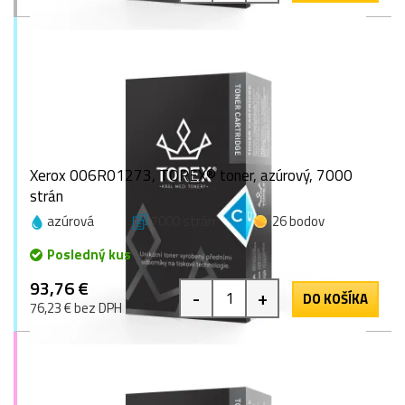
Xerox 006R01273, TOREX® toner, azúrový, 7000
strán
azúrová
7000 strán
26 bodov
Posledný kus
93,76 €
-
+
DO KOŠÍKA
76,23 € bez DPH