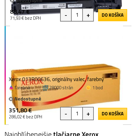
Nedostupné
88,47 €
-
+
DO KOŠÍKA
71,93 € bez DPH
Xerox 013R00636, originálny valec, farebný
farebná
28000 strán
1 bod
Nedostupné
351,80 €
-
+
DO KOŠÍKA
286,02 € bez DPH
Najobľúbenejšie
tlačiarne Xerox