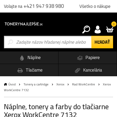
+421 947 938 980
Všetko o nákupe
Volajte na
0
Náplne
Papiere
Tlačiarne
Kancelária
Úvod
Tonery a cartridge
Xerox
Rad WorkCentre
Xerox
WorkCentre 7132
Náplne, tonery a farby do tlačiarne
Xerox WorkCentre 7132