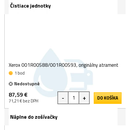
Čistiace jednotky
Xerox 001R00588/001R00593, originálny atrament
1 bod
Nedostupné
87,59 €
-
+
DO KOŠÍKA
71,21 € bez DPH
Náplne do zošívačky