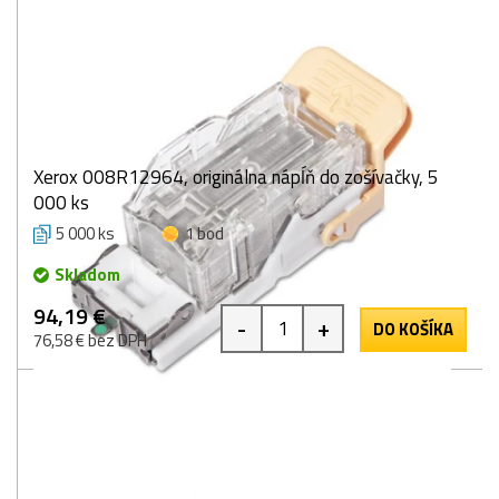
Xerox 008R12964, originálna nápĺň do zošívačky, 5
000 ks
5 000 ks
1 bod
Skladom
94,19 €
-
+
DO KOŠÍKA
76,58 € bez DPH