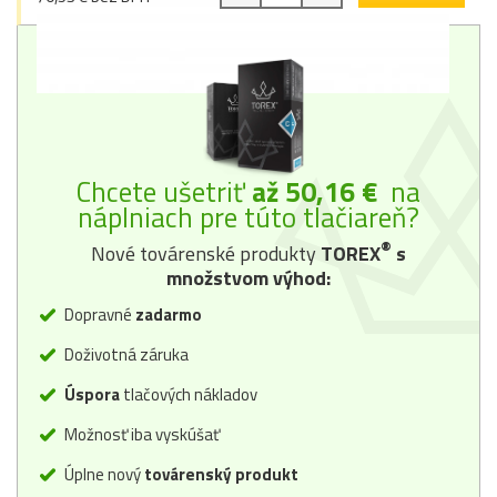
Chcete ušetriť
až 50,16 €
na
náplniach pre túto tlačiareň?
®
Nové továrenské produkty
TOREX
s
množstvom výhod:
Dopravné
zadarmo
Doživotná záruka
Úspora
tlačových nákladov
Možnosť iba vyskúšať
Úplne nový
továrenský produkt