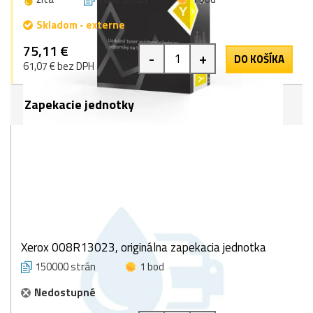
Skladom - externe
75,11 €
-
+
DO KOŠÍKA
61,07 € bez DPH
Zapekacie jednotky
Xerox 008R13023, originálna zapekacia jednotka
150000 strán
1 bod
Nedostupné