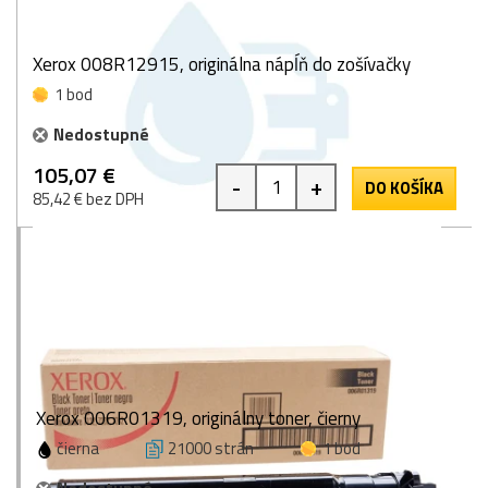
Xerox 008R12915, originálna nápĺň do zošívačky
1 bod
Nedostupné
105,07 €
-
+
DO KOŠÍKA
85,42 € bez DPH
Xerox 006R01319, originálny toner, čierny
čierna
21000 strán
1 bod