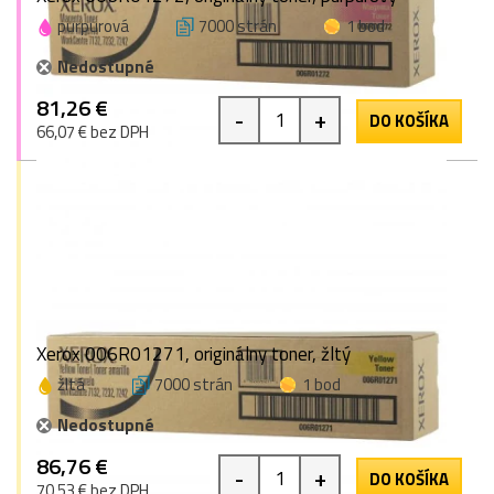
purpurová
7000 strán
1 bod
Nedostupné
81,26 €
-
+
DO KOŠÍKA
66,07 € bez DPH
Xerox 006R01271, originálny toner, žltý
žltá
7000 strán
1 bod
Nedostupné
86,76 €
-
+
DO KOŠÍKA
70,53 € bez DPH