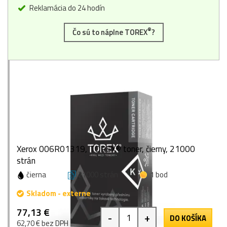
Reklamácia do 24 hodín
®
Čo sú to náplne TOREX
?
Xerox 006R01319, TOREX® toner, čierny, 21000
strán
čierna
21000 strán
1 bod
Skladom - externe
77,13 €
-
+
DO KOŠÍKA
62,70 € bez DPH