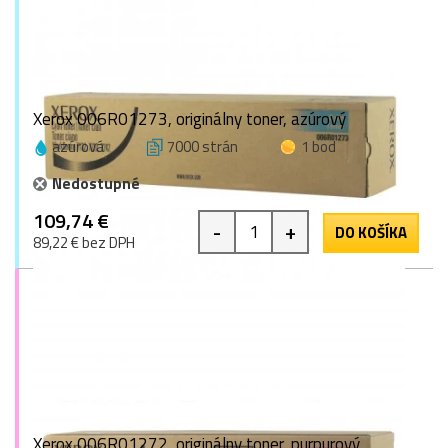
Xerox 006R01273, originálny toner, azúrový
azúrová
7000 strán
1 bod
Nedostupné
109,74 €
-
+
DO KOŠÍKA
89,22 € bez DPH
Xerox 006R01272, originálny toner, purpurový