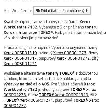
Rad WorkCentre
Pridať tlačiareň do obľúbených
Kvalitné náplne, farby a tonery do tlačiarne
Xerox
WorkCentre 7132
. Vyberajte z 5 originálneho
toneru
Xerox
a 4
tonerov TOREX®
. Farby do tlačiarne môžu byť u
vás už nasledujúci pracovný deň.
Hľadáte originálne náplne? Vyberte si originálne čierny
Xerox 006R01319
, azúrový
Xerox 006R01273
, čierny
Xerox 006R01317
, purpurový
Xerox 006R01272
, žltý
Xerox 006R01271
.
Vyskúšajte alternatívne
tonery TOREX®
s doživotnou
zárukou, ktoré vám šetria tlačové náklady a
znížia
výdavky na tlač až o 40%
. Pre Vašu tlačiareň
Xerox
WorkCentre 7132
je vhodný azúrový
TOREX®
Xerox
006R01273
, čierny
TOREX®
Xerox 006R01319
, žltý
TOREX®
Xerox 006R01271
, purpurový
TOREX®
Xerox
006R01272
.