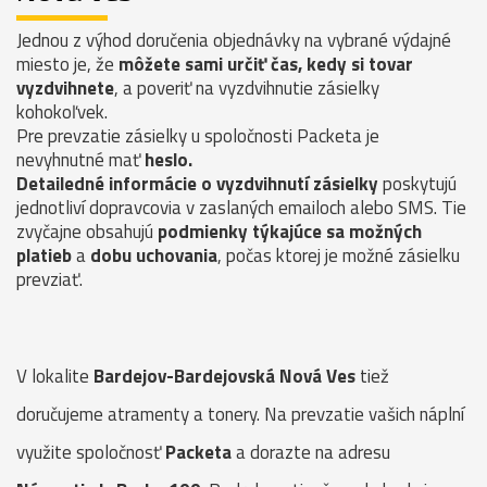
Jednou z výhod doručenia objednávky na vybrané výdajné
miesto je, že
môžete sami určiť čas, kedy si tovar
vyzdvihnete
, a poveriť na vyzdvihnutie zásielky
kohokoľvek.
Pre prevzatie zásielky u spoločnosti Packeta je
nevyhnutné mať
heslo.
Detailedné informácie o vyzdvihnutí zásielky
poskytujú
jednotliví dopravcovia v zaslaných emailoch alebo SMS. Tie
zvyčajne obsahujú
podmienky týkajúce sa možných
platieb
a
dobu uchovania
, počas ktorej je možné zásielku
prevziať.
V lokalite
Bardejov-Bardejovská Nová Ves
tiež
doručujeme atramenty a tonery. Na prevzatie vašich náplní
využite spoločnosť
Packeta
a dorazte na adresu