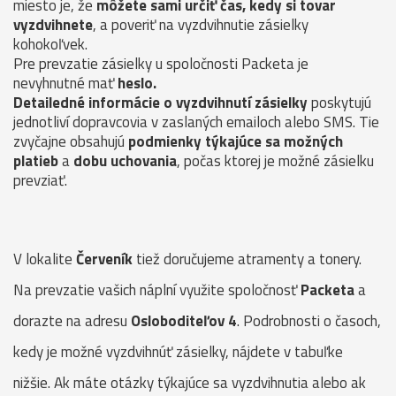
miesto je, že
môžete sami určiť čas, kedy si tovar
vyzdvihnete
, a poveriť na vyzdvihnutie zásielky
kohokoľvek.
Pre prevzatie zásielky u spoločnosti Packeta je
nevyhnutné mať
heslo.
Detailedné informácie o vyzdvihnutí zásielky
poskytujú
jednotliví dopravcovia v zaslaných emailoch alebo SMS. Tie
zvyčajne obsahujú
podmienky týkajúce sa možných
platieb
a
dobu uchovania
, počas ktorej je možné zásielku
prevziať.
V lokalite
Červeník
tiež doručujeme atramenty a tonery.
Na prevzatie vašich náplní využite spoločnosť
Packeta
a
dorazte na adresu
Osloboditeľov 4
. Podrobnosti o časoch,
kedy je možné vyzdvihnúť zásielky, nájdete v tabuľke
nižšie. Ak máte otázky týkajúce sa vyzdvihnutia alebo ak