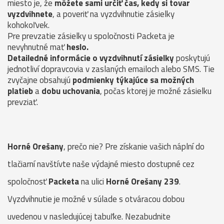
miesto je, že
môžete sami určiť čas, kedy si tovar
vyzdvihnete
, a poveriť na vyzdvihnutie zásielky
kohokoľvek.
Pre prevzatie zásielky u spoločnosti Packeta je
nevyhnutné mať
heslo.
Detailedné informácie o vyzdvihnutí zásielky
poskytujú
jednotliví dopravcovia v zaslaných emailoch alebo SMS. Tie
zvyčajne obsahujú
podmienky týkajúce sa možných
platieb
a
dobu uchovania
, počas ktorej je možné zásielku
prevziať.
Horné Orešany
, prečo nie? Pre získanie vašich náplní do
tlačiarní navštívte naše výdajné miesto dostupné cez
spoločnosť
Packeta
na ulici
Horné Orešany 239
.
Vyzdvihnutie je možné v súlade s otváracou dobou
uvedenou v nasledujúcej tabuľke. Nezabudnite