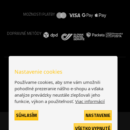
MOŽNOSTI PLATBY
DOPRAVNÉ METÓDY
Nastavenie cookies
Používame cookies, aby sme vám umožnili
pohodlné prezeranie nášho e-shopu a vďaka
analýze prevádzky neustále zlepšovali jeho
funkcie, výkon a použiteľnosť.
Viac informácií
SÚHLASÍM
NASTAVENIE
Česká republika
Slovensko
VŠETKO VYPNUTÉ