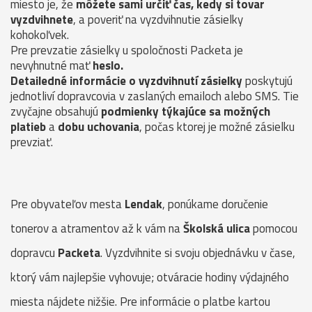
miesto je, že
môžete sami určiť čas, kedy si tovar
vyzdvihnete
, a poveriť na vyzdvihnutie zásielky
kohokoľvek.
Pre prevzatie zásielky u spoločnosti Packeta je
nevyhnutné mať
heslo.
Detailedné informácie o vyzdvihnutí zásielky
poskytujú
jednotliví dopravcovia v zaslaných emailoch alebo SMS. Tie
zvyčajne obsahujú
podmienky týkajúce sa možných
platieb
a
dobu uchovania
, počas ktorej je možné zásielku
prevziať.
Pre obyvateľov mesta
Lendak
, ponúkame doručenie
tonerov a atramentov až k vám na
Školská ulica
pomocou
dopravcu
Packeta
. Vyzdvihnite si svoju objednávku v čase,
ktorý vám najlepšie vyhovuje; otváracie hodiny výdajného
miesta nájdete nižšie. Pre informácie o platbe kartou