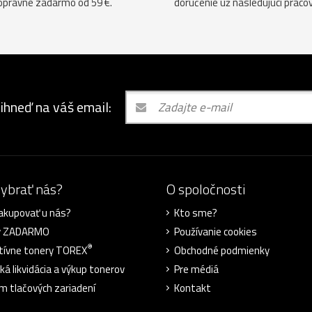
opravné zadarmo od 59 €.
doručenie už nasledujúci praco
 ihneď na váš email:
vybrať nás?
O spoločnosti
akupovať u nás?
Kto sme?
y ZADARMO
Používanie cookies
®
tívne tonery TOREX
Obchodné podmienky
ká likvidácia a výkup tonerov
Pre médiá
m tlačových zariadení
Kontakt