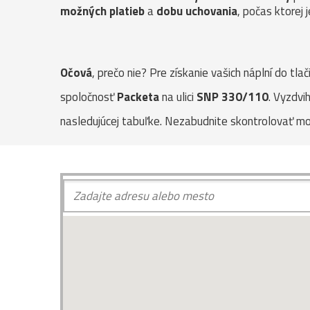
možných platieb
a
dobu uchovania
, počas ktorej 
Očová
, prečo nie? Pre získanie vašich náplní do tl
spoločnosť
Packeta
na ulici
SNP 330/110
. Vyzdvi
nasledujúcej tabuľke. Nezabudnite skontrolovať m