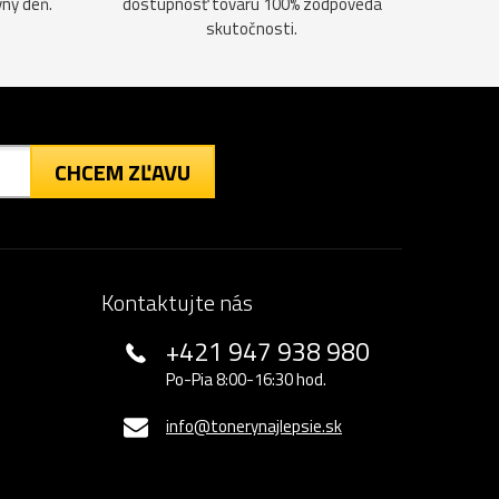
vný deň.
dostupnosť tovaru 100% zodpovedá
skutočnosti.
CHCEM ZĽAVU
Kontaktujte nás
+421 947 938 980
Po-Pia 8:00-16:30 hod.
info@tonerynajlepsie.sk