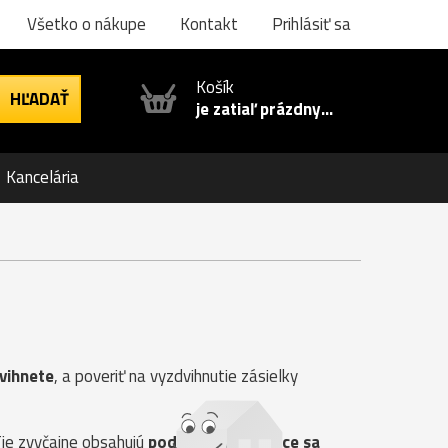
Všetko o nákupe
Kontakt
Prihlásiť sa
Košík
je zatiaľ prázdny...
Kancelária
dvihnete
, a poveriť na vyzdvihnutie zásielky
Tie zvyčajne obsahujú
podmienky týkajúce sa