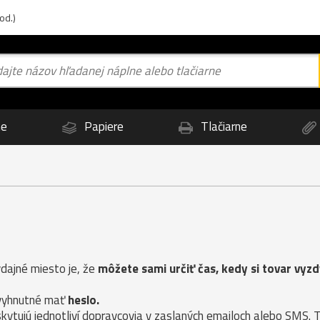
od.)
ne
Papiere
Tlačiarne
dajné miesto je, že
môžete sami určiť čas, kedy si tovar vyz
evyhnutné mať
heslo.
kytujú jednotliví dopravcovia v zaslaných emailoch alebo SMS. 