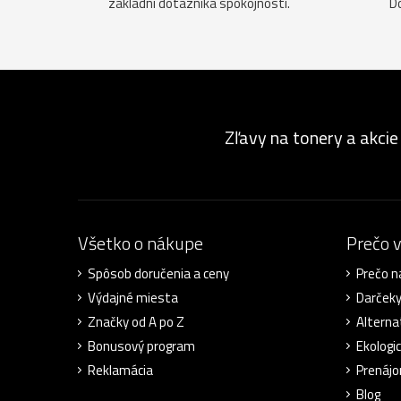
základni dotazníka spokojnosti.
D
Zľavy na tonery a akcie
Všetko o nákupe
Prečo 
Spôsob doručenia a ceny
Prečo n
Výdajné miesta
Darček
Značky od A po Z
Alterna
Bonusový program
Ekologic
Reklamácia
Prenájo
Blog