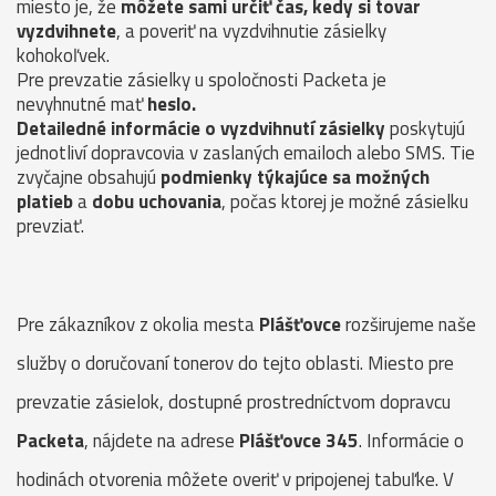
miesto je, že
môžete sami určiť čas, kedy si tovar
vyzdvihnete
, a poveriť na vyzdvihnutie zásielky
kohokoľvek.
Pre prevzatie zásielky u spoločnosti Packeta je
nevyhnutné mať
heslo.
Detailedné informácie o vyzdvihnutí zásielky
poskytujú
jednotliví dopravcovia v zaslaných emailoch alebo SMS. Tie
zvyčajne obsahujú
podmienky týkajúce sa možných
platieb
a
dobu uchovania
, počas ktorej je možné zásielku
prevziať.
Pre zákazníkov z okolia mesta
Plášťovce
rozširujeme naše
služby o doručovaní tonerov do tejto oblasti. Miesto pre
prevzatie zásielok, dostupné prostredníctvom dopravcu
Packeta
, nájdete na adrese
Plášťovce 345
. Informácie o
hodinách otvorenia môžete overiť v pripojenej tabuľke. V