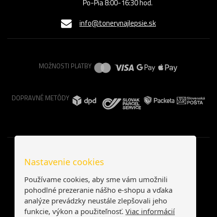
Po-Pia 8:00-16:30 hod.
info@tonerynajlepsie.sk
MOŽNOSTI PLATBY
DOPRAVNÉ METÓDY
Nastavenie cookies
Používame cookies, aby sme vám umožnili
pohodlné prezeranie nášho e-shopu a vďaka
analýze prevádzky neustále zlepšovali jeho
funkcie, výkon a použiteľnosť.
Viac informácií