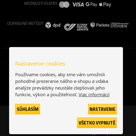
MOŽNOSTI PLATBY
DOPRAVNÉ METÓDY
Nastavenie cookies
Používame cookies, aby sme vám umožnili
pohodlné prezeranie nášho e-shopu a vďaka
analýze prevádzky neustále zlepšovali jeho
funkcie, výkon a použiteľnosť.
Viac informácií
SÚHLASÍM
NASTAVENIE
Česká republika
Slovensko
VŠETKO VYPNUTÉ
© 2026
interNETmania SK s.r.o.
Všetky práva vyhradené