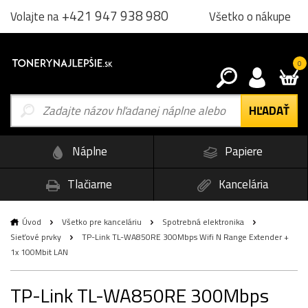
+421 947 938 980
Všetko o nákupe
Volajte na
0
Náplne
Papiere
Tlačiarne
Kancelária
Úvod
Všetko pre kanceláriu
Spotrebná elektronika
Sieťové prvky
TP-Link TL-WA850RE 300Mbps Wifi N Range Extender +
1x 100Mbit LAN
TP-Link TL-WA850RE 300Mbps